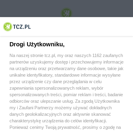
© 2001-2026 Tczew - TCZ.PL Sp. z o.o. Internetowy Serwis Informacyjny Miasta
Tczewa
Drogi Użytkowniku,
Na naszej stronie tcz.pl, my oraz naszych 1162 zaufanych
partnerów uzyskujemy dostęp i przechowujemy informacje
na urządzeniu oraz przetwarzamy dane osobowe, takie jak
unikalne identyfikatory, standardowe informacje wysyłane
przez urządzenie czy dane przeglądania w celu
zapewniania spersonalizowanych reklam, wybór
O FIRMIE
POLITYKA PRYWATNOŚCI
HOSTING
spersonalizowanych treści, pomiar reklam i treści, badanie
REKLAMA
WSPÓŁPRACA
RSS
FACEBOOK
KONTAKT
odbiorców oraz ulepszanie usług. Za zgodą Użytkownika
my i Zaufani Partnerzy możemy używać dokładnych
Nasze serwisy
danych geolokalizacyjnych oraz aktywnie skanować
charakterystykę urządzenia do celów identyfikacji.
Aktualności
Muzyka i kultura
Ponieważ cenimy Twoją prywatność, prosimy o zgodę na
Tcz24
Archiwum wydarzeń