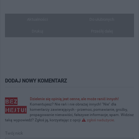
Aktualności
Do ulubionych
Drukuj
Prześlij dalej
DODAJ NOWY KOMENTARZ
Dzielenie się opinią jest cenne, ale może ranić innych!
Komentujesz? Nie rań i nie obrażaj innych! "Nie" dla
komentarzy zawierających - przemoc, pomawianie, groźby,
propagowanie nienawiści, fałszywe informacje, spam. Widzisz
taką wypowiedź? Zgłoś ją, korzystając z opcji
zgłoś nadużycie
.
Twój nick