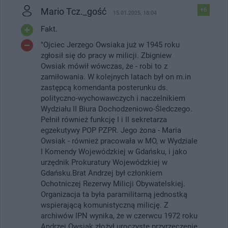
Mario Tcz._gość
+6
15.01.2025, 18:04
Fakt.
"Ojciec Jerzego Owsiaka już w 1945 roku
zgłosił się do pracy w milicji. Zbigniew
Owsiak mówił wówczas, że - robi to z
zamiłowania. W kolejnych latach był on m.in
zastępcą komendanta posterunku ds.
polityczno-wychowawczych i naczelnikiem
Wydziału II Biura Dochodzeniowo-Śledczego.
Pełnił również funkcję I i II sekretarza
egzekutywy POP PZPR. Jego żona - Maria
Owsiak - również pracowała w MO, w Wydziale
I Komendy Wojewódzkiej w Gdańsku, i jako
urzędnik Prokuratury Wojewódzkiej w
Gdańsku.Brat Andrzej był członkiem
Ochotniczej Rezerwy Milicji Obywatelskiej.
Organizacja ta była paramilitarną jednostką
wspierającą komunistyczną milicję. Z
archiwów IPN wynika, że w czerwcu 1972 roku
Andrzej Owsiak złożył uroczyste przyrzeczenie