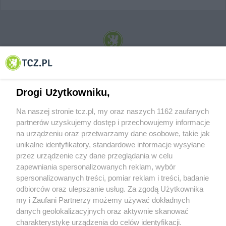
© 2001-2026 Tczew - TCZ.PL Sp. z o.o. Internetowy Serwis Informacyjny Miasta
Tczewa
Drogi Użytkowniku,
Na naszej stronie tcz.pl, my oraz naszych 1162 zaufanych
partnerów uzyskujemy dostęp i przechowujemy informacje
na urządzeniu oraz przetwarzamy dane osobowe, takie jak
unikalne identyfikatory, standardowe informacje wysyłane
przez urządzenie czy dane przeglądania w celu
zapewniania spersonalizowanych reklam, wybór
O FIRMIE
POLITYKA PRYWATNOŚCI
HOSTING
spersonalizowanych treści, pomiar reklam i treści, badanie
REKLAMA
WSPÓŁPRACA
RSS
FACEBOOK
KONTAKT
odbiorców oraz ulepszanie usług. Za zgodą Użytkownika
my i Zaufani Partnerzy możemy używać dokładnych
Nasze serwisy
danych geolokalizacyjnych oraz aktywnie skanować
charakterystykę urządzenia do celów identyfikacji.