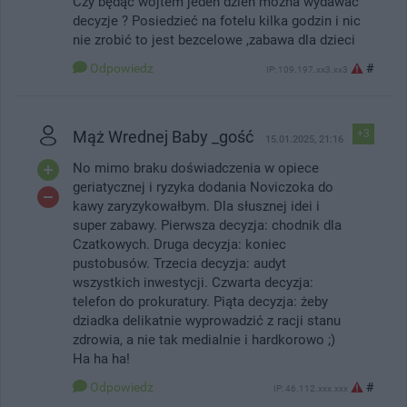
Czy będąc wójtem jeden dzień można wydawać
decyzje ? Posiedzieć na fotelu kilka godzin i nic
nie zrobić to jest bezcelowe ,zabawa dla dzieci
Odpowiedz
#
IP: 109.197.xx3.xx3
Mąż Wrednej Baby _gość
+3
15.01.2025, 21:16
No mimo braku doświadczenia w opiece
geriatycznej i ryzyka dodania Noviczoka do
kawy zaryzykowałbym. Dla słusznej idei i
super zabawy. Pierwsza decyzja: chodnik dla
Czatkowych. Druga decyzja: koniec
pustobusów. Trzecia decyzja: audyt
wszystkich inwestycji. Czwarta decyzja:
telefon do prokuratury. Piąta decyzja: żeby
dziadka delikatnie wyprowadzić z racji stanu
zdrowia, a nie tak medialnie i hardkorowo ;)
Ha ha ha!
Odpowiedz
#
IP: 46.112.xxx.xxx