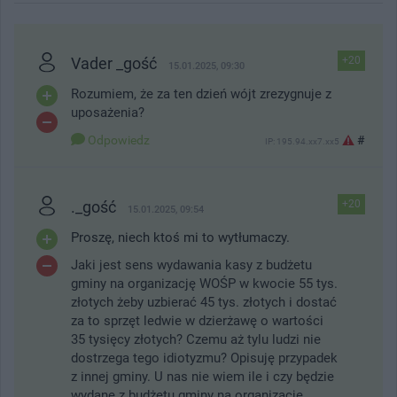
Vader _gość
+20
15.01.2025, 09:30
Rozumiem, że za ten dzień wójt zrezygnuje z
uposażenia?
Odpowiedz
#
IP: 195.94.xx7.xx5
._gość
+20
15.01.2025, 09:54
Proszę, niech ktoś mi to wytłumaczy.
Jaki jest sens wydawania kasy z budżetu
gminy na organizację WOŚP w kwocie 55 tys.
złotych żeby uzbierać 45 tys. złotych i dostać
za to sprzęt ledwie w dzierżawę o wartości
35 tysięcy złotych? Czemu aż tylu ludzi nie
dostrzega tego idiotyzmu? Opisuję przypadek
z innej gminy. U nas nie wiem ile i czy będzie
wydane z budżetu gminy na organizację