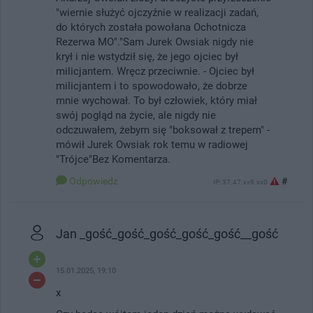
"wiernie służyć ojczyźnie w realizacji zadań,
do których została powołana Ochotnicza
Rezerwa MO"."Sam Jurek Owsiak nigdy nie
krył i nie wstydził się, że jego ojciec był
milicjantem. Wręcz przeciwnie. - Ojciec był
milicjantem i to spowodowało, że dobrze
mnie wychował. To był człowiek, który miał
swój pogląd na życie, ale nigdy nie
odczuwałem, żebym się "boksował z trepem" -
mówił Jurek Owsiak rok temu w radiowej
"Trójce"Bez Komentarza.
Odpowiedz
#
IP: 37.47.xx9.xx0
Jan _gość_gość_gość_gość_gość__gość
15.01.2025, 19:10
x