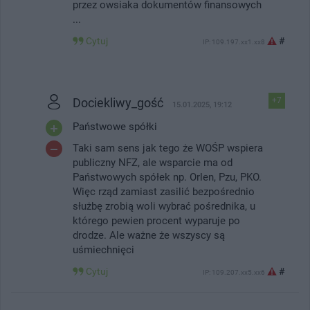
przez owsiaka dokumentów finansowych
...
Cytuj
#
IP: 109.197.xx1.xx8
Dociekliwy_gość
+7
15.01.2025, 19:12
Państwowe spółki
Taki sam sens jak tego że WOŚP wspiera
publiczny NFZ, ale wsparcie ma od
Państwowych spółek np. Orlen, Pzu, PKO.
Więc rząd zamiast zasilić bezpośrednio
służbę zrobią woli wybrać pośrednika, u
którego pewien procent wyparuje po
drodze. Ale ważne że wszyscy są
uśmiechnięci
Cytuj
#
IP: 109.207.xx5.xx6