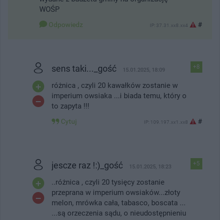
WOŚP
Odpowiedz
#
IP: 37.31.xx8.xx4
sens taki..._gość
+8
15.01.2025, 18:09
różnica , czyli 20 kawałków zostanie w
imperium owsiaka ...i biada temu, który o
to zapyta !!!
Cytuj
#
IP: 109.197.xx1.xx8
jescze raz !:)_gość
+5
15.01.2025, 18:23
..różnica , czyli 20 tysięcy zostanie
przeprana w imperium owsiaków...złoty
melon, mrówka cała, tabasco, boscata ...
...są orzeczenia sądu, o nieudostępnieniu