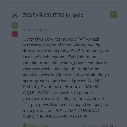
ZOSTAŃ WÓJTEM !:)_gość
+3
18.01.2025, 15:19
"Jerzy Owsiak w rozmowie z PAP wyraził
rozczarowanie, że obecnej władzy nie idą
dobrze rozliczenia polityków PiS za nadużycia
za czasów ich rządów. - Zależało mi na
zmianie tamtej złej władzy, pokazałem swoje
zaangażowanie, apelując do Polaków, by
poszli na wybory. Ale dziś jest we mnie dosyć
sporo goryczy - powiedział prezes Wielkiej
Orkiestry Świątecznej Pomocy ...JAKIEŚ
WĄTPLIWOŚCI , że owsiak to głęboko
zaangażowany w politykę, resortowy bękart
??... p.s. powodzianie nie mają gdzie spać, ale
mają gdzie srać ! WALCZMY Z OWSICĄ !!!
WSPÓLNIE POKONAMY TO ZŁO !!!
Odpowiedz
#
IP: 109.197.xx1.xx8