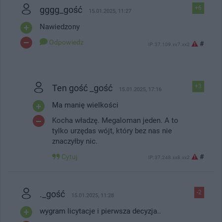
gggg_gość
+6
15.01.2025, 11:27
Nawiedzony
Odpowiedz
#
IP: 37.109.xx7.xx2
Ten gość _gość
+3
15.01.2025, 17:16
Ma manię wielkości
Kocha władzę. Megaloman jeden. A to
tylko urzędas wójt, który bez nas nie
znaczyłby nic.
Cytuj
#
IP: 37.248.xx8.xx2
._gość
-2
15.01.2025, 11:28
wygram licytacje i pierwsza decyzja..