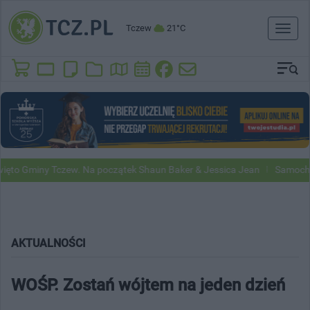
Tczew
21°C
Toggl
naviga
miny Tczew. Na początek Shaun Baker & Jessica Jean
Samochody Goo
AKTUALNOŚCI
WOŚP. Zostań wójtem na jeden dzień