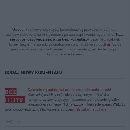
Uwaga!
Publikowane powyżej komentarze są prywatnymi opiniami
użytkowników serwisu, które dodano po zaakceptowaniu regulaminu.
Tcz.pl
nie ponosi odpowiedzialności za treść komentarzy
. Jeżeli którykolwiek
komentarz łamie zasady, zawiadom nas o tym używając opcji
"zgłoś
naruszenie zasad komentowania lub zgłoś nadużycie" dostępnej pod
każdym komentarzem.
DODAJ NOWY KOMENTARZ
Dzielenie się opinią jest cenne, ale może ranić innych!
Komentujesz? Nie rań i nie obrażaj innych! "Nie" dla
komentarzy zawierających - przemoc, pomawianie, groźby,
propagowanie nienawiści, fałszywe informacje, spam. Widzisz
taką wypowiedź? Zgłoś ją, korzystając z opcji
zgłoś nadużycie
.
Twój nick