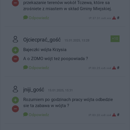
przekazanie terenów wokół Tczewa, które sa
zrośniete z miastem w skład Gminy Miejskiej.
Odpowiedz
#
IP: 37.31.xx6.xxx
Ojciecprać_gość
+10
15.01.2025, 13:28
Bajeczki wójta Krzysia
A o ZOMO wójt też poopowiada ?
Odpowiedz
#
IP: 83.25.xx6.xx4
jniji_gość
15.01.2025, 15:31
Rozumiem po godzinach pracy wójta odbedzie
sie ta zabawa w wójta ?
Odpowiedz
#
IP: 83.20.xx8.xx4