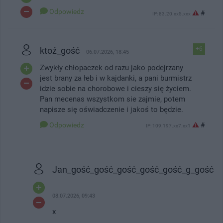
Odpowiedz
#
IP: 83.20.xx5.xxx
ktoź_gość
+6
06.07.2026, 18:45
Zwykły chłopaczek od razu jako podejrzany
jest brany za łeb i w kajdanki, a pani burmistrz
idzie sobie na chorobowe i cieszy się życiem.
Pan mecenas wszystkom sie zajmie, potem
napisze się oświadczenie i jakoś to będzie.
Odpowiedz
#
IP: 109.197.xx7.xx1
Jan_gość_gość_gość_gość_gość_g_gość
08.07.2026, 09:43
x