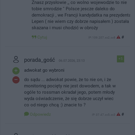
Znasz przysłowie ,, co wolno wojewodzie to nie
tobie smrodzie '' Polsce jescze daleko do
demokracji , we Francji kandydatka na prezydenta
Lepen ( nie wiem czy dobrze napisałem ) została
skazana i musi chodzić w obroży
Cytuj
#
IP: 109.207.xx2.xx8
porada_gość
+5
06.07.2026, 23:13
adwokat go wybroni
do sądu ... adwokat powie, że to nie on, i że
monitoring
pocięty nie jest dowodem, a tak w
ogóle to rossman okradał jego, potem młody
wyda oświadczenie, że się dobrze uczył wiec
co od niego chcą :) znacie to ?
Odpowiedz
#
IP: 37.47.xx5.xx3