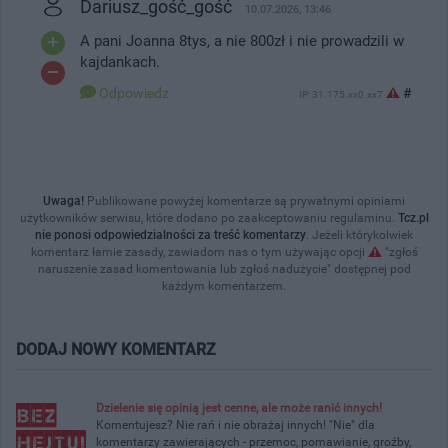
Dariusz_gość_gość
10.07.2026, 13:46
A pani Joanna 8tys, a nie 800zł i nie prowadzili w
kajdankach.
Odpowiedz
#
IP: 31.175.xx0.xx7
Uwaga!
Publikowane powyżej komentarze są prywatnymi opiniami
użytkowników serwisu, które dodano po zaakceptowaniu regulaminu.
Tcz.pl
nie ponosi odpowiedzialności za treść komentarzy
. Jeżeli którykolwiek
komentarz łamie zasady, zawiadom nas o tym używając opcji
"zgłoś
naruszenie zasad komentowania lub zgłoś nadużycie" dostępnej pod
każdym komentarzem.
DODAJ NOWY KOMENTARZ
Dzielenie się opinią jest cenne, ale może ranić innych!
Komentujesz? Nie rań i nie obrażaj innych! "Nie" dla
komentarzy zawierających - przemoc, pomawianie, groźby,