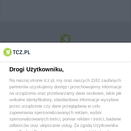
© 2001-2026 Tczew - TCZ.PL Sp. z o.o. Internetowy Serwis Informacyjny Miasta
Tczewa
Drogi Użytkowniku,
Na naszej stronie tcz.pl, my oraz naszych 1162 zaufanych
partnerów uzyskujemy dostęp i przechowujemy informacje
na urządzeniu oraz przetwarzamy dane osobowe, takie jak
unikalne identyfikatory, standardowe informacje wysyłane
przez urządzenie czy dane przeglądania w celu
zapewniania spersonalizowanych reklam, wybór
O FIRMIE
POLITYKA PRYWATNOŚCI
HOSTING
spersonalizowanych treści, pomiar reklam i treści, badanie
REKLAMA
WSPÓŁPRACA
RSS
FACEBOOK
KONTAKT
odbiorców oraz ulepszanie usług. Za zgodą Użytkownika