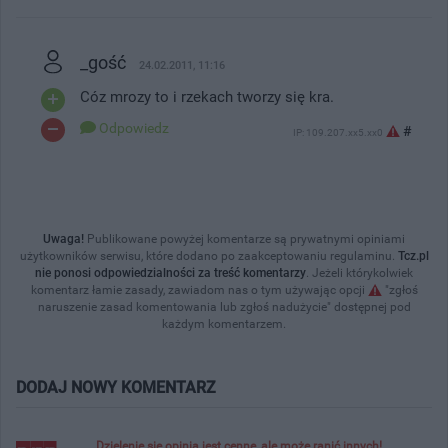
_gość
24.02.2011, 11:16
Cóz mrozy to i rzekach tworzy się kra.
Odpowiedz
#
IP: 109.207.xx5.xx0
Uwaga!
Publikowane powyżej komentarze są prywatnymi opiniami
użytkowników serwisu, które dodano po zaakceptowaniu regulaminu.
Tcz.pl
nie ponosi odpowiedzialności za treść komentarzy
. Jeżeli którykolwiek
komentarz łamie zasady, zawiadom nas o tym używając opcji
"zgłoś
naruszenie zasad komentowania lub zgłoś nadużycie" dostępnej pod
każdym komentarzem.
DODAJ NOWY KOMENTARZ
Dzielenie się opinią jest cenne, ale może ranić innych!