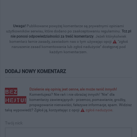
Uwaga!
Publikowane powyżej komentarze są prywatnymi opiniami
użytkowników serwisu, które dodano po zaakceptowaniu regulaminu.
Tcz.pl
nie ponosi odpowiedzialności za treść komentarzy
. Jeżeli którykolwiek
komentarz łamie zasady, zawiadom nas o tym używając opcji
"zgłoś
naruszenie zasad komentowania lub zgłoś nadużycie" dostępnej pod
każdym komentarzem.
DODAJ NOWY KOMENTARZ
Dzielenie się opinią jest cenne, ale może ranić innych!
Komentujesz? Nie rań i nie obrażaj innych! "Nie" dla
komentarzy zawierających - przemoc, pomawianie, groźby,
propagowanie nienawiści, fałszywe informacje, spam. Widzisz
taką wypowiedź? Zgłoś ją, korzystając z opcji
zgłoś nadużycie
.
Twój nick