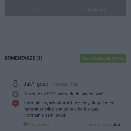
Drukuj
Prześlij dalej
KOMENTARZE (1)
DODAJ KOMENTARZ
Jak?_gość
14.05.2026, 17:24
Dzwonić na 997 i wszystkich sprzedawać
Normalnie rynek wtórny i bez recyklingu śmieci
natomiast tylko spalarnia albo bio gaz.
Normalnie sami swoi.
Odpowiedz
#
IP: 37.31.xx0.xx3