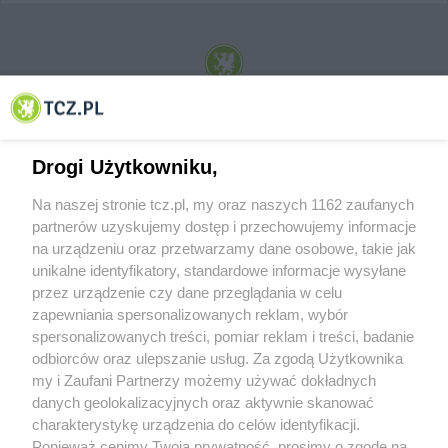
© 2001-2026 Tczew - TCZ.PL Sp. z o.o. Internetowy Serwis Informacyjny Miasta
Tczewa
Drogi Użytkowniku,
Na naszej stronie tcz.pl, my oraz naszych 1162 zaufanych
partnerów uzyskujemy dostęp i przechowujemy informacje
na urządzeniu oraz przetwarzamy dane osobowe, takie jak
unikalne identyfikatory, standardowe informacje wysyłane
przez urządzenie czy dane przeglądania w celu
zapewniania spersonalizowanych reklam, wybór
O FIRMIE
POLITYKA PRYWATNOŚCI
HOSTING
spersonalizowanych treści, pomiar reklam i treści, badanie
REKLAMA
WSPÓŁPRACA
RSS
FACEBOOK
KONTAKT
odbiorców oraz ulepszanie usług. Za zgodą Użytkownika
my i Zaufani Partnerzy możemy używać dokładnych
Nasze serwisy
danych geolokalizacyjnych oraz aktywnie skanować
charakterystykę urządzenia do celów identyfikacji.
Aktualności
Muzyka i kultura
Ponieważ cenimy Twoją prywatność, prosimy o zgodę na