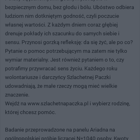
bezpiecznym domu, bez głodu i bólu. Ubóstwo odbiera
ludziom nim dotkniętym godność, czyli poczucie
własnej wartości. Z każdym dniem coraz głębiej
drenuje pokłady ich szacunku do samych siebie i
sensu. Przynosi gorzką refleksję: da się żyć, ale po co?
Pytanie o pomoc potrzebującym ma zatem nie tylko
wymiar materialny. Jest również pytaniem o to, czy
potrafimy przywracać sens życiu. Każdego roku
wolontariusze i darczyńcy Szlachetnej Paczki
udowadniają, że małe rzeczy mogą mieć wielkie
znaczenie.
Wejdź na www.szlachetnapaczka.pl i wybierz rodzinę,
której chcesz pomóc.
Badanie przeprowadzone na panelu Ariadna na
ogólnopolskiej próbie liczącej N=1040 osoby. Kwoty