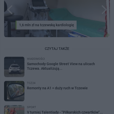
1,6 mln zł na tczewską kardiologię
CZYTAJ TAKŻE
WIADOMOŚCI
Samochody Google Street View na ulicach
Tczewa. Aktualizują...
TCZ24
Remonty na A1 = duży ruch w Tczewie
SPORT
V turniej Talentiady - "Piłkarskich czwartków"...