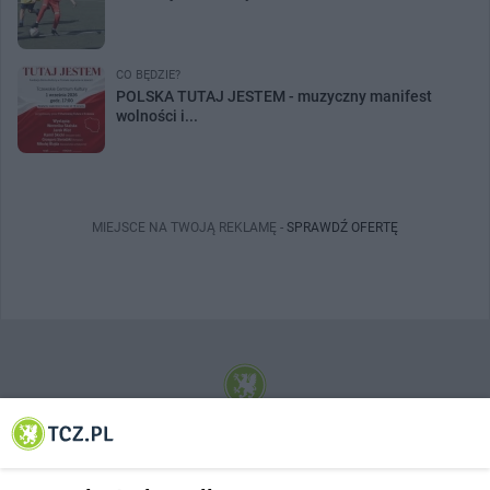
CO BĘDZIE?
POLSKA TUTAJ JESTEM - muzyczny manifest
wolności i...
MIEJSCE NA TWOJĄ REKLAMĘ -
SPRAWDŹ OFERTĘ
© 2001-2026 Tczew - TCZ.PL Sp. z o.o. Internetowy Serwis Informacyjny Miasta
Tczewa