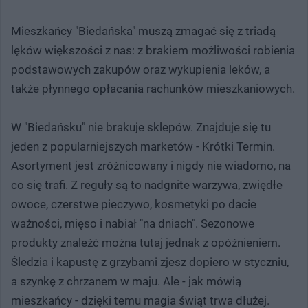
Mieszkańcy "Biedańska" muszą zmagać się z triadą
lęków większości z nas: z brakiem możliwości robienia
podstawowych zakupów oraz wykupienia leków, a
także płynnego opłacania rachunków mieszkaniowych.
W "Biedańsku" nie brakuje sklepów. Znajduje się tu
jeden z popularniejszych marketów - Krótki Termin.
Asortyment jest zróżnicowany i nigdy nie wiadomo, na
co się trafi. Z reguły są to nadgnite warzywa, zwiędłe
owoce, czerstwe pieczywo, kosmetyki po dacie
ważności, mięso i nabiał "na dniach". Sezonowe
produkty znaleźć można tutaj jednak z opóźnieniem.
Śledzia i kapustę z grzybami zjesz dopiero w styczniu,
a szynkę z chrzanem w maju. Ale - jak mówią
mieszkańcy - dzięki temu magia świąt trwa dłużej.