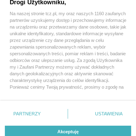
Drogi Użytkowniku,
Na naszej stronie tcz.pl, my oraz naszych 1160 zaufanych
partnerów uzyskujemy dostęp i przechowujemy informacje
na urządzeniu oraz przetwarzamy dane osobowe, takie jak
unikalne identyfikatory, standardowe informacje wysyłane
przez urządzenie czy dane przeglądania w celu
zapewniania spersonalizowanych reklam, wybór
O FIRMIE
POLITYKA PRYWATNOŚCI
HOSTING
spersonalizowanych treści, pomiar reklam i treści, badanie
REKLAMA
WSPÓŁPRACA
RSS
FACEBOOK
KONTAKT
odbiorców oraz ulepszanie usług. Za zgodą Użytkownika
my i Zaufani Partnerzy możemy używać dokładnych
Nasze serwisy
danych geolokalizacyjnych oraz aktywnie skanować
charakterystykę urządzenia do celów identyfikacji.
Aktualności
Muzyka i kultura
Ponieważ cenimy Twoją prywatność, prosimy o zgodę na
Tcz24
Archiwum wydarzeń
korzystanie z tych technologii poprzez kliknięcie
Kronika Policyjna
Telewizja Internetowa
„Akceptuję”. Zgoda jest dobrowolna i zawsze możesz ją
Kalendarz imprez
Sport
zmienić/wycofać klikając przycisk ustawień prywatności
Salony urody i masażu
Żłobki i przedszkola
PARTNERZY
USTAWIENIA
Historia miasta
Zdjęcia miasta
znajdujący się w lewym dolnym rogu strony
. Niektóre
Władze miasta
Zabytki
rodzaje przetwarzania danych nie wymagają zgody
użytkownika, ale masz prawo sprzeciwić się takiemu
Akceptuję
przetwarzaniu. Preferencje będą miały zastosowania tylko