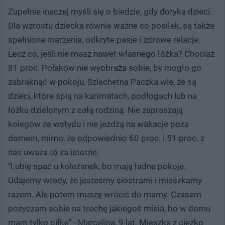
Zupełnie inaczej myśli się o biedzie, gdy dotyka dzieci.
Dla wzrostu dziecka równie ważne co posiłek, są także
spełnione marzenia, odkryte pasje i zdrowe relacje.
Lecz co, jeśli nie masz nawet własnego łóżka? Chociaż
81 proc. Polaków nie wyobraża sobie, by mogło go
zabraknąć w pokoju, Szlachetna Paczka wie, że są
dzieci, które śpią na karimatach, podłogach lub na
łóżku dzielonym z całą rodziną. Nie zapraszają
kolegów ze wstydu i nie jeżdżą na wakacje poza
domem, mimo, że odpowiednio 60 proc. i 51 proc. z
nas uważa to za istotne.
"Lubię spać u koleżanek, bo mają ładne pokoje.
Udajemy wtedy, że jesteśmy siostrami i mieszkamy
razem. Ale potem muszę wrócić do mamy. Czasem
pożyczam sobie na trochę jakiegoś misia, bo w domu
mam tylko piłkę" - Marcelina, 9 lat. Mieszka z ciężko