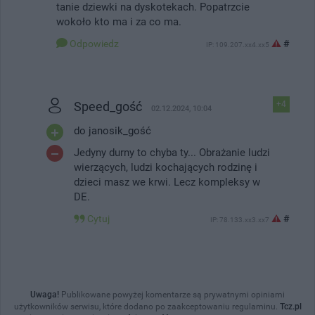
tanie dziewki na dyskotekach. Popatrzcie
wokoło kto ma i za co ma.
Odpowiedz
#
IP: 109.207.xx4.xx5
Speed_gość
+4
02.12.2024, 10:04
do janosik_gość
Jedyny durny to chyba ty... Obrażanie ludzi
wierzących, ludzi kochających rodzinę i
dzieci masz we krwi. Lecz kompleksy w
DE.
Cytuj
#
IP: 78.133.xx3.xx7
Uwaga!
Publikowane powyżej komentarze są prywatnymi opiniami
użytkowników serwisu, które dodano po zaakceptowaniu regulaminu.
Tcz.pl