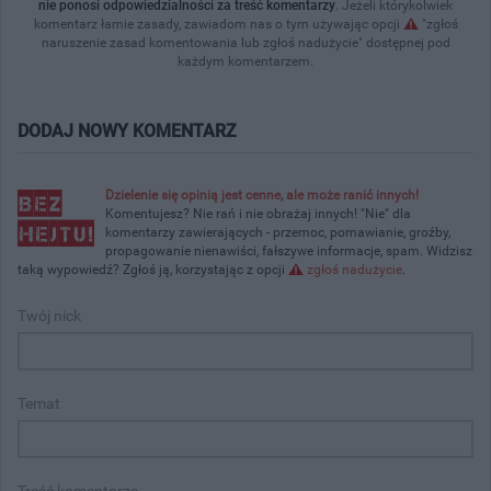
nie ponosi odpowiedzialności za treść komentarzy
. Jeżeli którykolwiek
komentarz łamie zasady, zawiadom nas o tym używając opcji
"zgłoś
naruszenie zasad komentowania lub zgłoś nadużycie" dostępnej pod
każdym komentarzem.
DODAJ NOWY KOMENTARZ
Dzielenie się opinią jest cenne, ale może ranić innych!
Komentujesz? Nie rań i nie obrażaj innych! "Nie" dla
komentarzy zawierających - przemoc, pomawianie, groźby,
propagowanie nienawiści, fałszywe informacje, spam. Widzisz
taką wypowiedź? Zgłoś ją, korzystając z opcji
zgłoś nadużycie
.
Twój nick
Temat
Treść komentarza