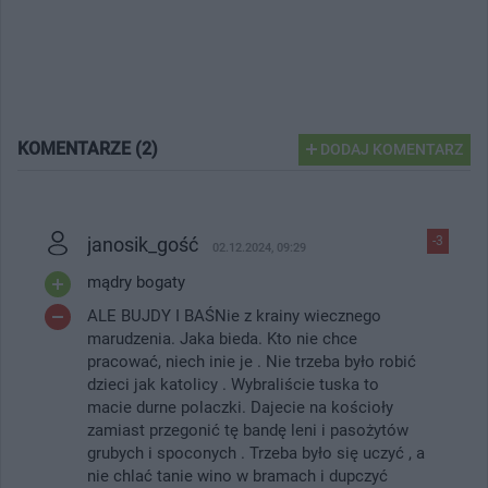
KOMENTARZE (2)
DODAJ KOMENTARZ
janosik_gość
-3
02.12.2024, 09:29
mądry bogaty
ALE BUJDY I BAŚNie z krainy wiecznego
marudzenia. Jaka bieda. Kto nie chce
pracować, niech inie je . Nie trzeba było robić
dzieci jak katolicy . Wybraliście tuska to
macie durne polaczki. Dajecie na kościoły
zamiast przegonić tę bandę leni i pasożytów
grubych i spoconych . Trzeba było się uczyć , a
nie chlać tanie wino w bramach i dupczyć