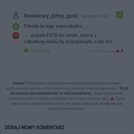
Rowerowy_johny_gość
+1
09.03.2021, 07:57
Szkoda że tego superzabytku .....
..... przęsła ESTB nie zmyło, robota z
odbudową mostu by przyspieszyła, a tak nici
Odpowiedz
#
IP: 157.25.xx0.xx6
Uwaga!
Publikowane powyżej komentarze są prywatnymi opiniami
użytkowników serwisu, które dodano po zaakceptowaniu regulaminu.
Tcz.pl
nie ponosi odpowiedzialności za treść komentarzy
. Jeżeli którykolwiek
komentarz łamie zasady, zawiadom nas o tym używając opcji
"zgłoś
naruszenie zasad komentowania lub zgłoś nadużycie" dostępnej pod
każdym komentarzem.
DODAJ NOWY KOMENTARZ