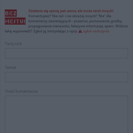
Dzielenie się opinią jest cenne, ale może ranić innych!
Komentujesz? Nie rań i nie obrażaj innych! "Nie" dla
komentarzy zawierających - przemoc, pomawianie, groźby,
propagowanie nienawiści, fałszywe informacje, spam. Widzisz
taką wypowiedź? Zgłoś ją, korzystając z opcji
zgłoś nadużycie
.
Twój nick
Temat
Treść komentarza