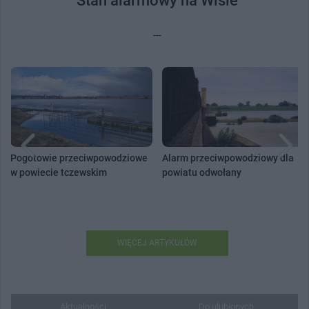
Stan alarmowy na Wiśle
---
Pogotowie przeciwpowodziowe
Alarm przeciwpowodziowy dla
w powiecie tczewskim
powiatu odwołany
WIĘCEJ ARTYKUŁÓW
Aktualności
Do ulubionych