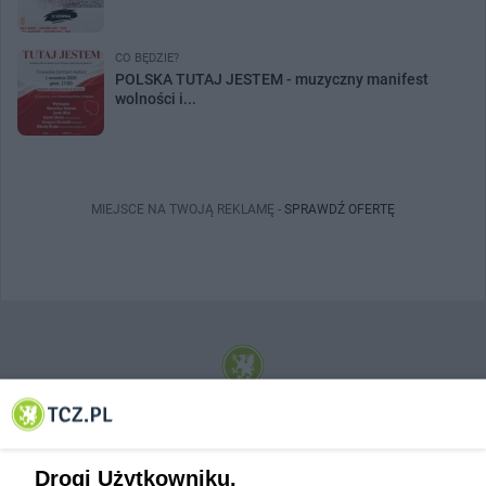
CO BĘDZIE?
POLSKA TUTAJ JESTEM - muzyczny manifest
wolności i...
MIEJSCE NA TWOJĄ REKLAMĘ -
SPRAWDŹ OFERTĘ
© 2001-2026 Tczew - TCZ.PL Sp. z o.o. Internetowy Serwis Informacyjny Miasta
Tczewa
Drogi Użytkowniku,