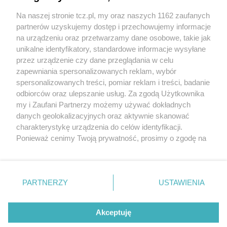
Na naszej stronie tcz.pl, my oraz naszych 1162 zaufanych
partnerów uzyskujemy dostęp i przechowujemy informacje
na urządzeniu oraz przetwarzamy dane osobowe, takie jak
unikalne identyfikatory, standardowe informacje wysyłane
przez urządzenie czy dane przeglądania w celu
zapewniania spersonalizowanych reklam, wybór
O FIRMIE
POLITYKA PRYWATNOŚCI
HOSTING
spersonalizowanych treści, pomiar reklam i treści, badanie
REKLAMA
WSPÓŁPRACA
RSS
FACEBOOK
KONTAKT
odbiorców oraz ulepszanie usług. Za zgodą Użytkownika
my i Zaufani Partnerzy możemy używać dokładnych
Nasze serwisy
danych geolokalizacyjnych oraz aktywnie skanować
charakterystykę urządzenia do celów identyfikacji.
Aktualności
Muzyka i kultura
Ponieważ cenimy Twoją prywatność, prosimy o zgodę na
Tcz24
Archiwum wydarzeń
korzystanie z tych technologii poprzez kliknięcie
Kronika Policyjna
Telewizja Internetowa
„Akceptuję”. Zgoda jest dobrowolna i zawsze możesz ją
Kalendarz imprez
Sport
zmienić/wycofać klikając przycisk ustawień prywatności
Salony urody i masażu
Żłobki i przedszkola
PARTNERZY
USTAWIENIA
Historia miasta
Zdjęcia miasta
znajdujący się w lewym dolnym rogu strony
. Niektóre
Władze miasta
Zabytki
rodzaje przetwarzania danych nie wymagają zgody
użytkownika, ale masz prawo sprzeciwić się takiemu
Akceptuję
przetwarzaniu. Preferencje będą miały zastosowania tylko