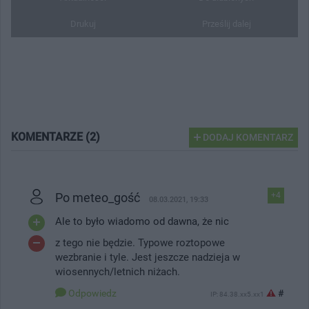
Drukuj
Prześlij dalej
KOMENTARZE (2)
DODAJ KOMENTARZ
Po meteo_gość
+4
08.03.2021, 19:33
Ale to było wiadomo od dawna, że nic
z tego nie będzie. Typowe roztopowe
wezbranie i tyle. Jest jeszcze nadzieja w
wiosennych/letnich niżach.
Odpowiedz
#
IP: 84.38.xx5.xx1