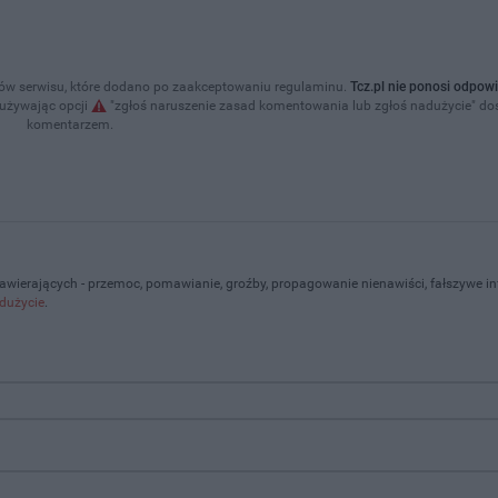
w serwisu, które dodano po zaakceptowaniu regulaminu.
Tcz.pl nie ponosi odpowi
 używając opcji
"zgłoś naruszenie zasad komentowania lub zgłoś nadużycie" d
komentarzem.
zawierających - przemoc, pomawianie, groźby, propagowanie nienawiści, fałszywe i
dużycie
.