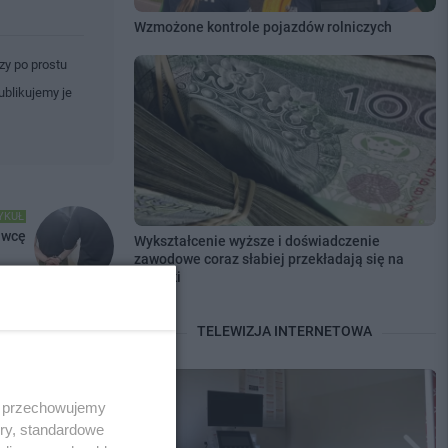
Wzmożone kontrole pojazdów rolniczych
zy po prostu
ublikujemy je
YKUŁ
rawcę
Wykształcenie wyższe i doświadczenie
zawodowe coraz słabiej przekładają się na
zarobki
TELEWIZJA INTERNETOWA
dalej
 i przechowujemy
ory, standardowe