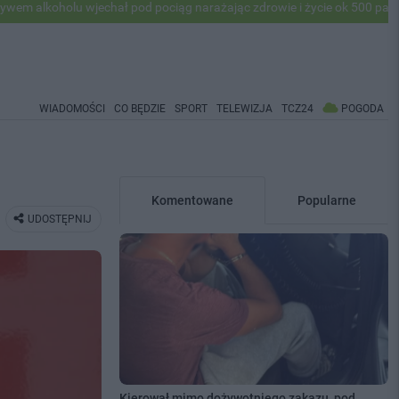
u wjechał pod pociąg narażając zdrowie i życie ok 500 pasażerów! PKP 
WIADOMOŚCI
CO BĘDZIE
SPORT
TELEWIZJA
TCZ24
POGODA
Komentowane
Popularne
UDOSTĘPNIJ
Kierował mimo dożywotniego zakazu, pod