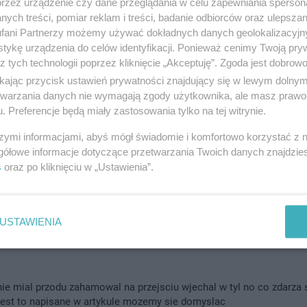
przez urządzenie czy dane przeglądania w celu zapewniania sperson
ych treści, pomiar reklam i treści, badanie odbiorców oraz ulepszan
fani Partnerzy możemy używać dokładnych danych geolokalizacyjn
tykę urządzenia do celów identyfikacji. Ponieważ cenimy Twoją pry
DOD
z tych technologii poprzez kliknięcie „Akceptuję”. Zgoda jest dobro
ikając przycisk ustawień prywatności znajdujący się w lewym dolny
etwarzania danych nie wymagają zgody użytkownika, ale masz prawo 
. Preferencje będą miały zastosowania tylko na tej witrynie.
szymi informacjami, abyś mógł świadomie i komfortowo korzystać z
gółowe informacje dotyczące przetwarzania Twoich danych znajdzi
walony tył a drugi rozchcrza ikony cały tyl
s
oraz po kliknięciu w „Ustawienia”.
IP: 188
USTAWIENIA
ie mial przodu zahamowal na przejsciu wjechal w tyl no co zdarza 
 jest to napisane w artykule mozemy sie domyslac