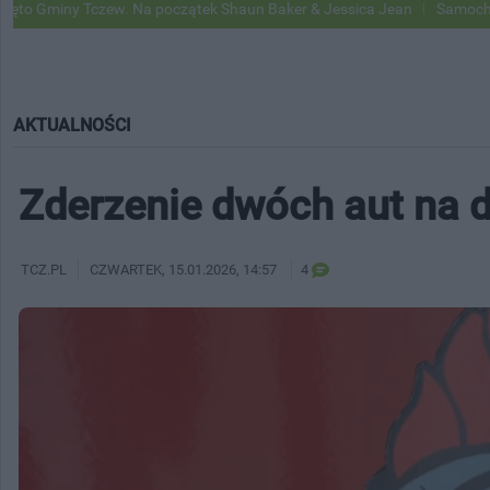
Tczew. Na początek Shaun Baker & Jessica Jean
Samochody Google St
AKTUALNOŚCI
Zderzenie dwóch aut na 
TCZ.PL
CZWARTEK
, 15.01.2026, 14:57
4