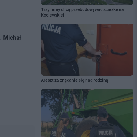
Trzy firmy chcą przebudowywać ścieżkę na
Kociewskiej
t.
Michał
Areszt za znęcanie się nad rodziną