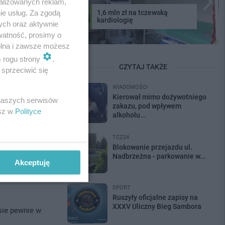
alizowanych reklam,
ie usług. Za zgodą
1,6 mln zł na tczewską
kardiologię
ych oraz aktywnie
watność, prosimy o
AJ KOMENTARZ
wolna i zawsze możesz
m rogu strony
.
CZYTAJ TAKŻE
sprzeciwić się
-4
WIADOMOŚCI
Kierował mimo dożywotniego
 naszych serwisów
zakazu, pod wpływem
esz w
Polityce
alkoholu...
#
.146.xx4.xx8
TCZ24
Blokowanie przejazdu ul.
Nadbrzeżna - parkowanie w...
Akceptuję
SPORT
Ruszyły oficjalne zapisy na
XXXV Uliczny Bieg Sambora
sie pewnie w