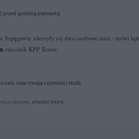
) przed godziną piętnastą:
 w Szpęgawie zderzyły się dwa osobowe auta - mówi kp
, rzecznik KPP Tczew.
a
cu cały czas trwają czynności służb.
 TWOJĄ REKLAMĘ -
SPRAWDŹ OFERTĘ