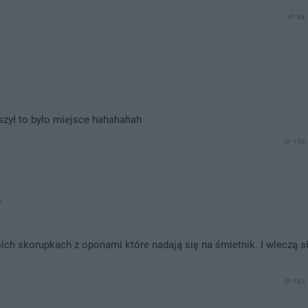
IP: 88
2
uszył to było miejsce hahahahah
IP: 158
6
ch skorupkach z oponami które nadają się na śmietnik. I wleczą s
IP: 185