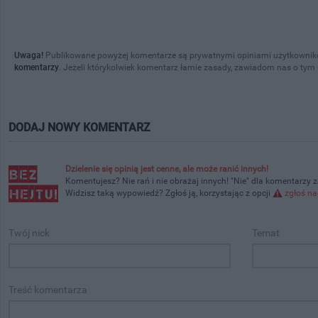
Uwaga!
Publikowane powyżej komentarze są prywatnymi opiniami użytkownikó
komentarzy
. Jeżeli którykolwiek komentarz łamie zasady, zawiadom nas o tym
DODAJ NOWY KOMENTARZ
Dzielenie się opinią jest cenne, ale może ranić innych!
Komentujesz? Nie rań i nie obrażaj innych! "Nie" dla komentarzy 
Widzisz taką wypowiedź? Zgłoś ją, korzystając z opcji
zgłoś na
Twój nick
Temat
Treść komentarza