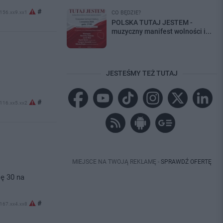
#
.156.xx9.xx1
CO BĘDZIE?
POLSKA TUTAJ JESTEM -
muzyczny manifest wolności i...
JESTEŚMY TEŻ TUTAJ
#
.116.xx5.xx2
MIEJSCE NA TWOJĄ REKLAMĘ -
SPRAWDŹ OFERTĘ
ię 30 na
#
.167.xx4.xx8