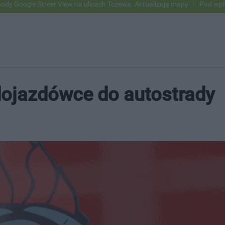
reet View na ulicach Tczewa. Aktualizują mapy
Pod wpływem alkohol
dojazdówce do autostrady