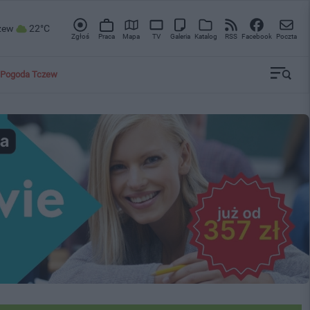
zew
22°C
Zgłoś
Praca
Mapa
TV
Galeria
Katalog
RSS
Facebook
Poczta
Pogoda Tczew