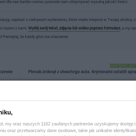
jest dla nas bardzo cenna i pozwala nam utrzymywać wysoką jakość treści.
macją, napisać o ciekawym wydarzeniu, które miało miejsce w Twojej okolicy, c
ści razem z nami.
Wyślij swój tekst, zdjęcia lub wideo poprzez formularz
, a my op
ci! Pamiętaj, że każdy głos ma znaczenie.
NASTĘPNY ART
Tczewie
Plecak zniknął z otwartego auta. Kryminalni ustalili sp
niku,
Drukuj
Prześlij 
z.pl, my oraz naszych 1162 zaufanych partnerów uzyskujemy dostęp
niu oraz przetwarzamy dane osobowe, takie jak unikalne identyfikat