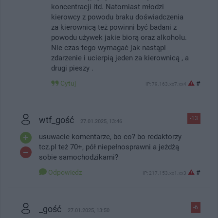
koncentracji itd. Natomiast młodzi
kierowcy z powodu braku doświadczenia
za kierownicą też powinni być badani z
powodu używek jakie biorą oraz alkoholu.
Nie czas tego wymagać jak nastąpi
zdarzenie i ucierpią jeden za kierownicą , a
drugi pieszy .
Cytuj
#
IP: 79.163.xx7.xx4
wtf_gość
-13
27.01.2025, 13:46
usuwacie komentarze, bo co? bo redaktorzy
tcz.pl też 70+, pół niepełnosprawni a jeżdżą
sobie samochodzikami?
Odpowiedz
#
IP: 217.153.xx1.xx3
_gość
-6
27.01.2025, 13:50