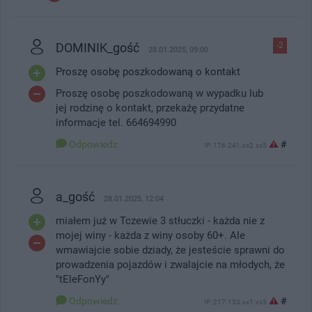
DOMINIK_gość
-2
28.01.2025, 09:00
Proszę osobę poszkodowaną o kontakt
Proszę osobę poszkodowaną w wypadku lub
jej rodzinę o kontakt, przekażę przydatne
informacje tel. 664694990
Odpowiedz
#
IP: 176.241.xx2.xx5
a_gość
28.01.2025, 12:04
miałem już w Tczewie 3 stłuczki - każda nie z
mojej winy - każda z winy osoby 60+. Ale
wmawiajcie sobie dziady, że jesteście sprawni do
prowadzenia pojazdów i zwalajcie na młodych, że
"tEleFonYy"
Odpowiedz
#
IP: 217.153.xx1.xx3