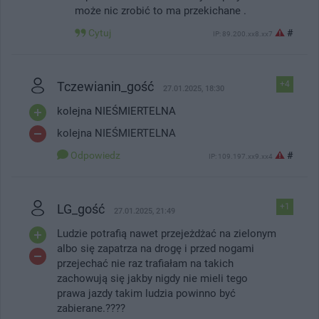
może nic zrobić to ma przekichane .
Cytuj
#
IP: 89.200.xx8.xx7
Tczewianin_gość
+4
27.01.2025, 18:30
kolejna NIEŚMIERTELNA
kolejna NIEŚMIERTELNA
Odpowiedz
#
IP: 109.197.xx9.xx4
LG_gość
+1
27.01.2025, 21:49
Ludzie potrafią nawet przejeżdżać na zielonym
albo się zapatrza na drogę i przed nogami
przejechać nie raz trafiałam na takich
zachowują się jakby nigdy nie mieli tego
prawa jazdy takim ludzia powinno być
zabierane.????