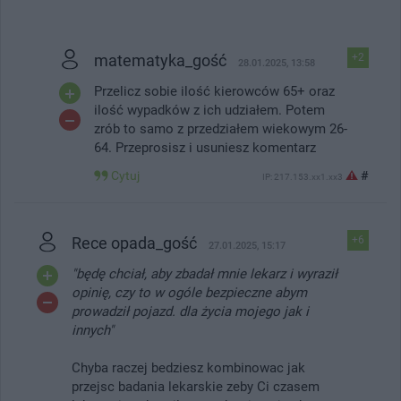
matematyka_gość
+2
28.01.2025, 13:58
Przelicz sobie ilość kierowców 65+ oraz
ilość wypadków z ich udziałem. Potem
zrób to samo z przedziałem wiekowym 26-
64. Przeprosisz i usuniesz komentarz
Cytuj
#
IP: 217.153.xx1.xx3
Rece opada_gość
+6
27.01.2025, 15:17
"będę chciał, aby zbadał mnie lekarz i wyraził
opinię, czy to w ogóle bezpieczne abym
prowadził pojazd. dla życia mojego jak i
innych"
Chyba raczej bedziesz kombinowac jak
przejsc badania lekarskie zeby Ci czasem