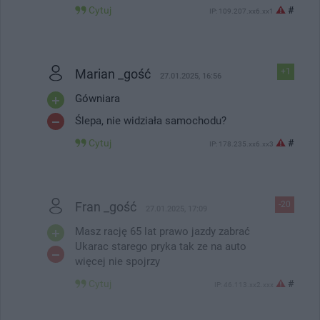
Cytuj
#
IP: 109.207.xx6.xx1
Marian _gość
+1
27.01.2025, 16:56
Gówniara
Ślepa, nie widziała samochodu?
Cytuj
#
IP: 178.235.xx6.xx3
Fran _gość
-20
27.01.2025, 17:09
Masz rację 65 lat prawo jazdy zabrać
Ukarac starego pryka tak ze na auto
więcej nie spojrzy
Cytuj
#
IP: 46.113.xx2.xxx