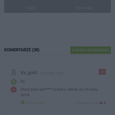
Drukuj
Prześlij dalej
KOMENTARZE (38)
DODAJ KOMENTARZ
Xx_gość
-22
27.01.2025, 13:36
Xx
Stare pryki pier**** prawko zabrać po 65 roku
życia
Odpowiedz
#
IP: 109.243.xxx.xx5