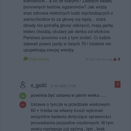
kierowców... a co ze starymi? Żadnych badań,
ponownych testów, egzaminów? Jak widzę
stan zdrowia niektórych ludzi wychodzących z
samochodów to za głowę się łapię... stare
dziady nie potrafią głowy obkręcić, mają garby,
ledwo chodzą, okulary jak denka od słoików.
Państwo powinno coś z tym zrobić. Ci ludzie
zdawali prawo jazdy w latach 70 i totalnie nie
uzupełniają swojej wiedzy.
Odpowiedz
#
IP: 217.153.xx1.xx3
x_gość
-3
27.01.2025, 17:39
powinna być ustawa w jakim wieku .....
Ustawa o tym,że w przedziale wiekowym
60 + trzeba na własny koszt wykonać
wszystkie badania dotyczące sprawności
prowadzenia pojazdów osobowych. W tym
wieku następuje już zaćma , lęki , brak