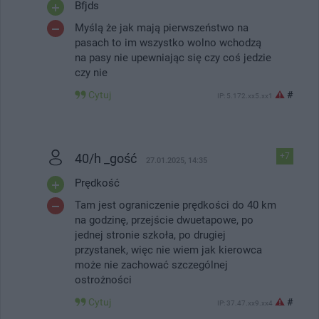
Bfjds
Myślą że jak mają pierwszeństwo na
pasach to im wszystko wolno wchodzą
na pasy nie upewniając się czy coś jedzie
czy nie
Cytuj
#
IP: 5.172.xx5.xx1
40/h _gość
+7
27.01.2025, 14:35
Prędkość
Tam jest ograniczenie prędkości do 40 km
na godzinę, przejście dwuetapowe, po
jednej stronie szkoła, po drugiej
przystanek, więc nie wiem jak kierowca
może nie zachować szczególnej
ostrożności
Cytuj
#
IP: 37.47.xx9.xx4