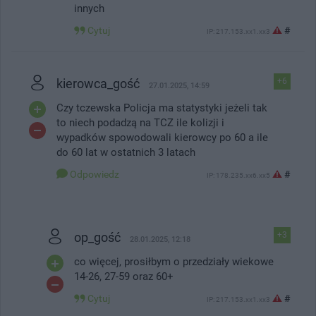
innych
Cytuj
#
IP: 217.153.xx1.xx3
kierowca_gość
+6
27.01.2025, 14:59
Czy tczewska Policja ma statystyki jeżeli tak
to niech podadzą na TCZ ile kolizji i
wypadków spowodowali kierowcy po 60 a ile
do 60 lat w ostatnich 3 latach
Odpowiedz
#
IP: 178.235.xx6.xx5
op_gość
+3
28.01.2025, 12:18
co więcej, prosiłbym o przedziały wiekowe
14-26, 27-59 oraz 60+
Cytuj
#
IP: 217.153.xx1.xx3