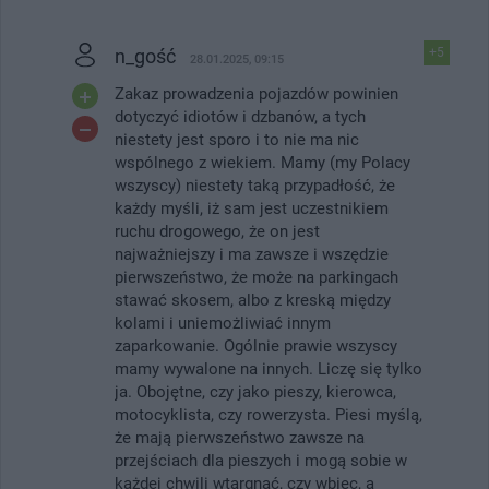
n_gość
+5
28.01.2025, 09:15
Zakaz prowadzenia pojazdów powinien
dotyczyć idiotów i dzbanów, a tych
niestety jest sporo i to nie ma nic
wspólnego z wiekiem. Mamy (my Polacy
wszyscy) niestety taką przypadłość, że
każdy myśli, iż sam jest uczestnikiem
ruchu drogowego, że on jest
najważniejszy i ma zawsze i wszędzie
pierwszeństwo, że może na parkingach
stawać skosem, albo z kreską między
kolami i uniemożliwiać innym
zaparkowanie. Ogólnie prawie wszyscy
mamy wywalone na innych. Liczę się tylko
ja. Obojętne, czy jako pieszy, kierowca,
motocyklista, czy rowerzysta. Piesi myślą,
że mają pierwszeństwo zawsze na
przejściach dla pieszych i mogą sobie w
każdej chwili wtargnąć, czy wbiec, a