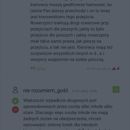
kierowcy muszą gwałtownie hamować, bo
jaśnie Pan pieszy przechodzi i on tu teraz
jest kierownikiem tego przejścia.
Rowerzyści traktują drogi rowerowe przy
przejściach dla pieszych, jakby to było
przejście dla pieszych i jakby rowerzysta
miał takie same prawa, jak pieszy na
przejściu, a tak nie jest. Kierowcy mają też
oczywiście wszystkich innych w d...e i
wszyscy wzajemnie na siebie psioczą.
Cytuj
#
IP: 78.133.xx9.xx2
nie rozumiem_gość
+2
27.01.2025, 13:42
Większość wypadków drogowych jest
spowodowanych przez osoby albo młode albo
stare. Dlaczego więc osoby młode nie mają
żadnych zniżek na ubezpieczenia, chcieli
wprowadzić zielony listek dla młodych