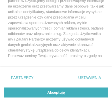
partnerów uzyskujemy dostęp i przechowujemy informacje
Informacje o swoich prawach i podstawach prawnych dot. przetwarzania
na urządzeniu oraz przetwarzamy dane osobowe, takie jak
danych osobowych znajdziesz w Polityce Prywatności.
unikalne identyfikatory, standardowe informacje wysyłane
przez urządzenie czy dane przeglądania w celu
DODAJ KOMENTARZ
zapewniania spersonalizowanych reklam, wybór
spersonalizowanych treści, pomiar reklam i treści, badanie
odbiorców oraz ulepszanie usług. Za zgodą Użytkownika
my i Zaufani Partnerzy możemy używać dokładnych
danych geolokalizacyjnych oraz aktywnie skanować
charakterystykę urządzenia do celów identyfikacji.
Komentowane
Ponieważ cenimy Twoją prywatność, prosimy o zgodę na
korzystanie z tych technologii poprzez kliknięcie
Popularne
„Akceptuję”. Zgoda jest dobrowolna i zawsze możesz ją
zmienić/wycofać klikając przycisk ustawień prywatności
PARTNERZY
USTAWIENIA
znajdujący się w lewym dolnym rogu strony
. Niektóre
rodzaje przetwarzania danych nie wymagają zgody
użytkownika, ale masz prawo sprzeciwić się takiemu
Akceptuję
przetwarzaniu. Preferencje będą miały zastosowania tylko
na tej witrynie.
Kierował mimo dożywotniego
Pod wpływem alkoholu wjechał
zakazu, pod wpływem alkoholu
pod pociąg narażając zdrowie i
Zapoznaj się z poniższymi informacjami, abyś mógł