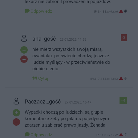
lekarz nie zabronil prowadzenia pojazdow.
Odpowiedz
#
IP: 84.38.xx9.xx6
aha_gość
-2
28.01.2025, 11:58
nie mierz wszystkich swoją miarą,
cwaniaku. po świecie chodzą jeszcze
ludzie myślący - w przeciwieństwie do
ciebie cieciu
Cytuj
#
IP: 217.153.xx1.xx3
Paczacz _gość
+4
27.01.2025, 15:47
Wypadki chodzą po ludziach, są głupie
komentarze żeby po jakimś pojedynczym
zdarzeniu zabierać prawo jazdy. Żenada.
Odpowiedz
#
IP: 31.0.xx7.xx2