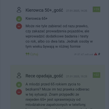
Kierowca 50+_gość
+19
27.01.2025, 14:25
Kierowca 65+
Może nie tyle zabierać od razu prawko,
czy zakazać prowadzenia pojazdów, ale
wprowadzić dodatkowe badania i testy
co rok, albo co dwa lata. Jednak osoby w
tym wieku bywają w różnej formie
Cytuj
#
IP: 37.47.xx9.xx4
Rece opadaja_gość
+22
27.01.2025, 15:25
A mlodzi przed 65 rokiem zycia to
bezkarni? Moze im tez prawka odbierac
w tej sytuacji. Znam przypadki ze
niejeden 65+ jest sprawniejszy od
mlodziakow zapatrzonych w telefony,