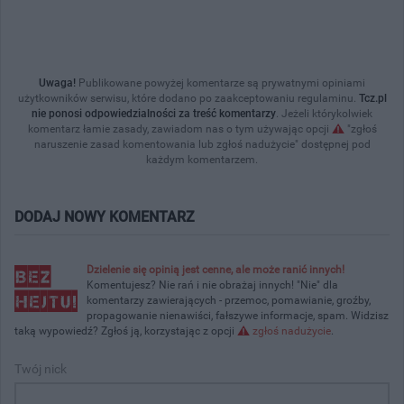
Uwaga!
Publikowane powyżej komentarze są prywatnymi opiniami
użytkowników serwisu, które dodano po zaakceptowaniu regulaminu.
Tcz.pl
nie ponosi odpowiedzialności za treść komentarzy
. Jeżeli którykolwiek
komentarz łamie zasady, zawiadom nas o tym używając opcji
"zgłoś
naruszenie zasad komentowania lub zgłoś nadużycie" dostępnej pod
każdym komentarzem.
DODAJ NOWY KOMENTARZ
Dzielenie się opinią jest cenne, ale może ranić innych!
Komentujesz? Nie rań i nie obrażaj innych! "Nie" dla
komentarzy zawierających - przemoc, pomawianie, groźby,
propagowanie nienawiści, fałszywe informacje, spam. Widzisz
taką wypowiedź? Zgłoś ją, korzystając z opcji
zgłoś nadużycie
.
Twój nick