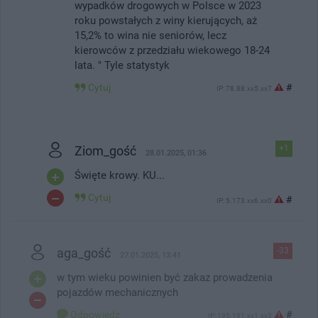
wypadków drogowych w Polsce w 2023
roku powstałych z winy kierujących, aż
15,2% to wina nie seniorów, lecz
kierowców z przedziału wiekowego 18-24
lata. " Tyle statystyk
Cytuj
#
IP: 78.88.xx5.xx7
Ziom_gość
+1
28.01.2025, 01:36
Święte krowy. KU...
Cytuj
#
IP: 5.173.xx6.xx0
aga_gość
-33
27.01.2025, 13:41
w tym wieku powinien być zakaz prowadzenia
pojazdów mechanicznych
Odpowiedz
#
IP: 195.191.xx1.xx3