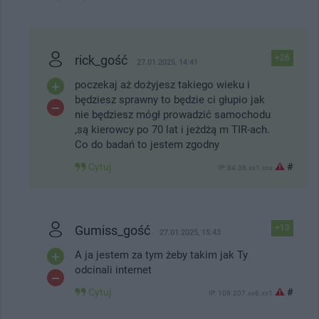
rick_gość
+26
27.01.2025, 14:41
poczekaj aż dożyjesz takiego wieku i
będziesz sprawny to będzie ci głupio jak
nie będziesz mógł prowadzić samochodu
,są kierowcy po 70 lat i jeżdżą m TIR-ach.
Co do badań to jestem zgodny
Cytuj
#
IP: 84.38.xx1.xxx
Gumiss_gość
+13
27.01.2025, 15:43
A ja jestem za tym żeby takim jak Ty
odcinali internet
Cytuj
#
IP: 109.207.xx6.xx1