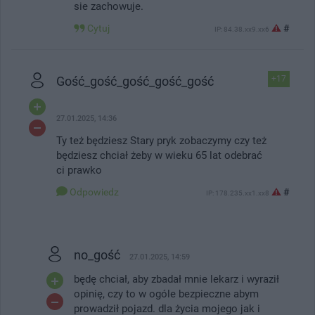
sie zachowuje.
Cytuj
#
IP: 84.38.xx9.xx6
Gość_gość_gość_gość_gość
+17
27.01.2025, 14:36
Ty też będziesz Stary pryk zobaczymy czy też
będziesz chciał żeby w wieku 65 lat odebrać
ci prawko
Odpowiedz
#
IP: 178.235.xx1.xx8
no_gość
27.01.2025, 14:59
będę chciał, aby zbadał mnie lekarz i wyraził
opinię, czy to w ogóle bezpieczne abym
prowadził pojazd. dla życia mojego jak i