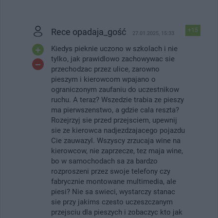
Rece opadaja_gość
+15
27.01.2025, 15:33
Kiedys pieknie uczono w szkolach i nie
tylko, jak prawidlowo zachowywac sie
przechodzac przez ulice, zarowno
pieszym i kierowcom wpajano o
ograniczonym zaufaniu do uczestnikow
ruchu. A teraz? Wszedzie trabia ze pieszy
ma pierwszenstwo, a gdzie cala reszta?
Rozejrzyj sie przed przejsciem, upewnij
sie ze kierowca nadjezdzajacego pojazdu
Cie zauwazyl. Wszyscy zrzucaja wine na
kierowcow, nie zaprzecze, tez maja wine,
bo w samochodach sa za bardzo
rozproszeni przez swoje telefony czy
fabrycznie montowane multimedia, ale
piesi? Nie sa swieci, wystarczy stanac
sie przy jakims czesto uczeszczanym
przejsciu dla pieszych i zobaczyc kto jak