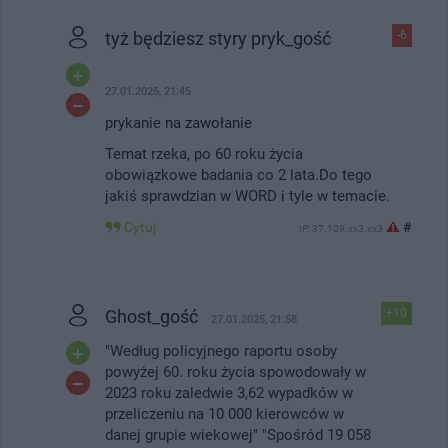
tyż będziesz styry pryk_gość
-6
27.01.2025, 21:45
prykanie na zawołanie
Temat rzeka, po 60 roku życia
obowiązkowe badania co 2 lata.Do tego
jakiś sprawdzian w WORD i tyle w temacie.
Cytuj
#
IP: 37.109.xx3.xx3
Ghost_gość
+10
27.01.2025, 21:58
"Według policyjnego raportu osoby
powyżej 60. roku życia spowodowały w
2023 roku zaledwie 3,62 wypadków w
przeliczeniu na 10 000 kierowców w
danej grupie wiekowej" "Spośród 19 058