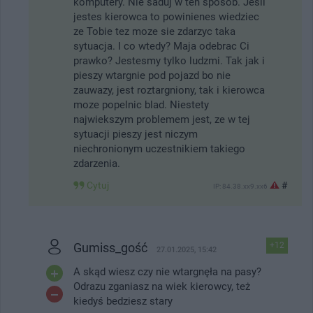
komputery. Nie saduj w ten sposob. Jesli
jestes kierowca to powinienes wiedziec
ze Tobie tez moze sie zdarzyc taka
sytuacja. I co wtedy? Maja odebrac Ci
prawko? Jestesmy tylko ludzmi. Tak jak i
pieszy wtargnie pod pojazd bo nie
zauwazy, jest roztargniony, tak i kierowca
moze popelnic blad. Niestety
najwiekszym problemem jest, ze w tej
sytuacji pieszy jest niczym
niechronionym uczestnikiem takiego
zdarzenia.
Cytuj
#
IP: 84.38.xx9.xx6
Gumiss_gość
+12
27.01.2025, 15:42
A skąd wiesz czy nie wtargnęła na pasy?
Odrazu zganiasz na wiek kierowcy, też
kiedyś bedziesz stary