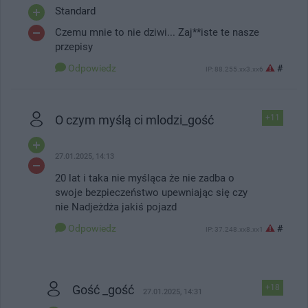
Standard
Czemu mnie to nie dziwi... Zaj**iste te nasze
przepisy
Odpowiedz
#
IP: 88.255.xx3.xx6
O czym myślą ci mlodzi_gość
+11
27.01.2025, 14:13
20 lat i taka nie myśląca że nie zadba o
swoje bezpieczeństwo upewniając się czy
nie Nadjeżdża jakiś pojazd
Odpowiedz
#
IP: 37.248.xx8.xx1
Gość _gość
+18
27.01.2025, 14:31