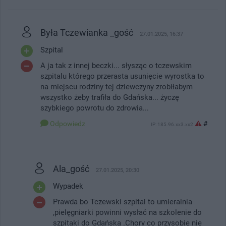
Była Tczewianka _gość
27.01.2025, 16:37
Szpital
A ja tak z innej beczki... słysząc o tczewskim
szpitalu którego przerasta usunięcie wyrostka to
na miejscu rodziny tej dziewczyny zrobiłabym
wszystko żeby trafiła do Gdańska... życzę
szybkiego powrotu do zdrowia...
Odpowiedz
#
IP: 185.96.xx3.xx2
Ala_gość
27.01.2025, 20:30
Wypadek
Prawda bo Tczewski szpital to umieralnia
,pielęgniarki powinni wysłać na szkolenie do
szpitaki do Gdańska .Chory co przysobie nie