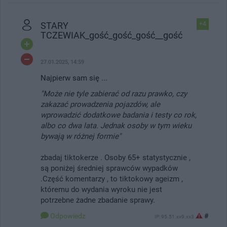
STARY
+4
TCZEWIAK_gość_gość_gość__gość
27.01.2025, 14:59
Najpierw sam się ...
"Może nie tyle zabierać od razu prawko, czy
zakazać prowadzenia pojazdów, ale
wprowadzić dodatkowe badania i testy co rok,
albo co dwa lata. Jednak osoby w tym wieku
bywają w różnej formie"
zbadaj tiktokerze . Osoby 65+ statystycznie ,
są poniżej średniej sprawców wypadków
.Część komentarzy , to tiktokowy ageizm ,
któremu do wydania wyroku nie jest
potrzebne żadne zbadanie sprawy.
Odpowiedz
#
IP: 95.51.xx9.xx3