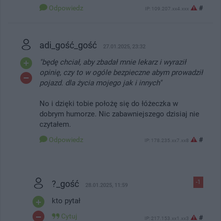
Odpowiedz
#
IP: 109.207.xx4.xxx
adi_gość_gość
27.01.2025, 23:32
"będę chciał, aby zbadał mnie lekarz i wyraził
opinię, czy to w ogóle bezpieczne abym prowadził
pojazd. dla życia mojego jak i innych"
No i dzięki tobie położę się do łóżeczka w
dobrym humorze. Nic zabawniejszego dzisiaj nie
czytałem.
Odpowiedz
#
IP: 178.235.xx7.xx8
?_gość
-1
28.01.2025, 11:59
kto pytał
Cytuj
#
IP: 217.153.xx1.xx3