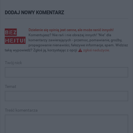
DODAJ NOWY KOMENTARZ
Dzielenie się opinią jest cenne, ale może ranić innych!
Komentujesz? Nie rań i nie obrażaj innych! "Nie" dla
komentarzy zawierających - przemoc, pomawianie, groźby,
propagowanie nienawiści, fałszywe informacje, spam. Widzisz
taką wypowiedź? Zgłoś ją, korzystając z opcji
zgłoś nadużycie
.
Twój nick
Temat
Treść komentarza