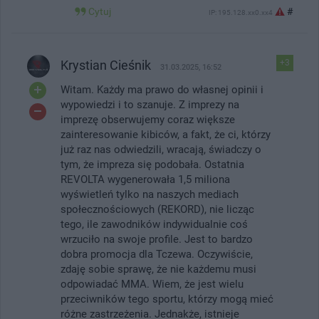
Cytuj
#
IP: 195.128.xx0.xx4
Krystian Cieśnik
+3
31.03.2025, 16:52
Witam. Każdy ma prawo do własnej opinii i
wypowiedzi i to szanuje. Z imprezy na
imprezę obserwujemy coraz większe
zainteresowanie kibiców, a fakt, że ci, którzy
już raz nas odwiedzili, wracają, świadczy o
tym, że impreza się podobała. Ostatnia
REVOLTA wygenerowała 1,5 miliona
wyświetleń tylko na naszych mediach
społecznościowych (REKORD), nie licząc
tego, ile zawodników indywidualnie coś
wrzuciło na swoje profile. Jest to bardzo
dobra promocja dla Tczewa. Oczywiście,
zdaję sobie sprawę, że nie każdemu musi
odpowiadać MMA. Wiem, że jest wielu
przeciwników tego sportu, którzy mogą mieć
różne zastrzeżenia. Jednakże, istnieje