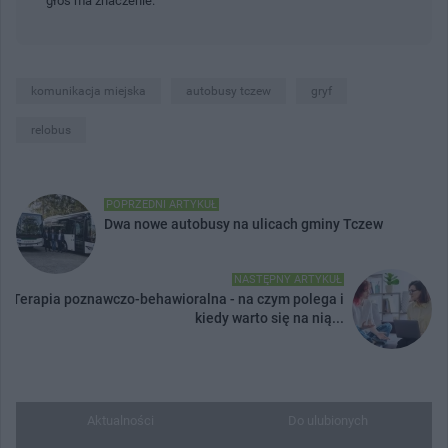
głos ma znaczenie.
komunikacja miejska
autobusy tczew
gryf
relobus
POPRZEDNI ARTYKUŁ
Dwa nowe autobusy na ulicach gminy Tczew
NASTĘPNY ARTYKUŁ
Terapia poznawczo-behawioralna - na czym polega i
kiedy warto się na nią...
Aktualności
Do ulubionych