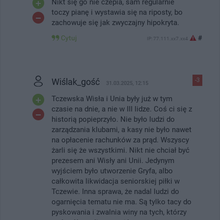
Nikt się go nie czepia, sam regularnie
toczy pianę i wystawia się na riposty, bo
zachowuje się jak zwyczajny hipokryta.
Cytuj
#
IP: 77.111.xx7.xx4
Wiślak_gość
-3
31.03.2025, 12:15
Tczewska Wisła i Unia były już w tym
czasie na dnie, a nie w III lidze. Coś ci się z
historią popieprzyło. Nie było ludzi do
zarządzania klubami, a kasy nie było nawet
na opłacenie rachunków za prąd. Wszyscy
żarli się że wszystkimi. Nikt nie chciał być
prezesem ani Wisły ani Unii. Jedynym
wyjściem było utworzenie Gryfa, albo
całkowita likwidacja seniorskiej piłki w
Tczewie. Inna sprawa, że nadal ludzi do
ogarnięcia tematu nie ma. Są tylko tacy do
pyskowania i zwalnia winy na tych, którzy