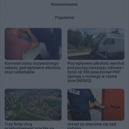
Komentowane
Popularne
Kierował mimo dożywotniego
Pod wpływem alkoholu wjechał
zakazu, pod wpływem alkoholu
pod pociąg narażając zdrowie i
oraz narkotyków
życie ok 500 pasażerów! PKP
apelują o rozwagę w czasie
żniw [WIDEO]
Trzy firmy chcą
Areszt za znęcanie się nad
przebudowywać ścieżkę na
rodziną