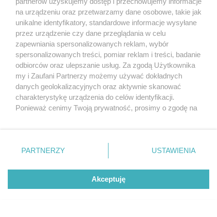
partnerów uzyskujemy dostęp i przechowujemy informacje
na urządzeniu oraz przetwarzamy dane osobowe, takie jak
unikalne identyfikatory, standardowe informacje wysyłane
przez urządzenie czy dane przeglądania w celu
zapewniania spersonalizowanych reklam, wybór
spersonalizowanych treści, pomiar reklam i treści, badanie
O FIRMIE
POLITYKA PRYWATNOŚCI
HOSTING
odbiorców oraz ulepszanie usług. Za zgodą Użytkownika
my i Zaufani Partnerzy możemy używać dokładnych
REKLAMA
WSPÓŁPRACA
RSS
FACEBOOK
KONTAKT
danych geolokalizacyjnych oraz aktywnie skanować
Nasze serwisy
charakterystykę urządzenia do celów identyfikacji.
Ponieważ cenimy Twoją prywatność, prosimy o zgodę na
korzystanie z tych technologii poprzez kliknięcie
Aktualności
Muzyka i kultura
Tcz24
Archiwum wydarzeń
„Akceptuję”. Zgoda jest dobrowolna i zawsze możesz ją
Kronika Policyjna
Telewizja Internetowa
zmienić/wycofać klikając przycisk ustawień prywatności
Kalendarz imprez
Sport
PARTNERZY
USTAWIENIA
znajdujący się w lewym dolnym rogu strony
. Niektóre
Salony urody i masażu
Żłobki i przedszkola
rodzaje przetwarzania danych nie wymagają zgody
Historia miasta
Zdjęcia miasta
użytkownika, ale masz prawo sprzeciwić się takiemu
Władze miasta
Zabytki
Akceptuję
przetwarzaniu. Preferencje będą miały zastosowania tylko
na tej witrynie.
Zapoznaj się z poniższymi informacjami, abyś mógł
Zainstaluj aplikację Tcz.pl w Google Play:
Android