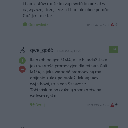
bilardzistów może im zapewnić im udział w
najwyższej lidze, lecz nikt im nie chce pomóc.
Coś jest nie tak....
Odpowiedz
#
IP: 37.47.xx7.xx0
qwe_gość
+14
31.03.2025, 11:22
Ile osób ogląda MMA, a ile bilarda? Jaka
jest wartość promocyjna dla miasta Gali
MMA, a jaką wartość promocyjną ma
obijanie kulek po stole? Jak są tacy
wyjątkowi, to niech Sząszor z
Tobiańskim poszukają sponsorów na
wolnym rynku.
Cytuj
#
IP: 5.173.xx8.xxx