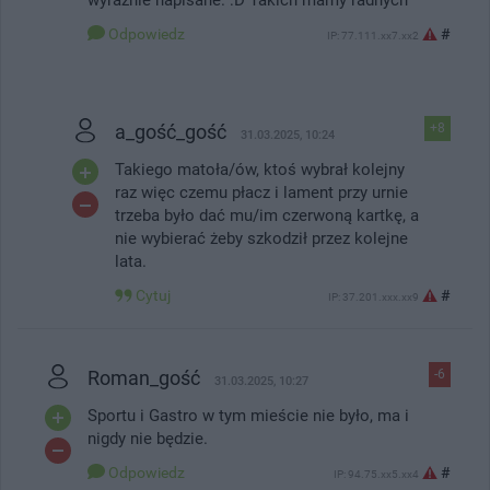
Odpowiedz
#
IP: 77.111.xx7.xx2
a_gość_gość
+8
31.03.2025, 10:24
Takiego matoła/ów, ktoś wybrał kolejny
raz więc czemu płacz i lament przy urnie
trzeba było dać mu/im czerwoną kartkę, a
nie wybierać żeby szkodził przez kolejne
lata.
Cytuj
#
IP: 37.201.xxx.xx9
Roman_gość
-6
31.03.2025, 10:27
Sportu i Gastro w tym mieście nie było, ma i
nigdy nie będzie.
Odpowiedz
#
IP: 94.75.xx5.xx4