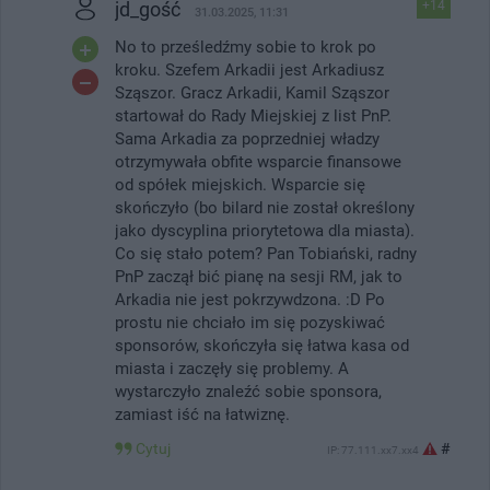
jd_gość
+14
31.03.2025, 11:31
No to prześledźmy sobie to krok po
kroku. Szefem Arkadii jest Arkadiusz
Sząszor. Gracz Arkadii, Kamil Sząszor
startował do Rady Miejskiej z list PnP.
Sama Arkadia za poprzedniej władzy
otrzymywała obfite wsparcie finansowe
od spółek miejskich. Wsparcie się
skończyło (bo bilard nie został określony
jako dyscyplina priorytetowa dla miasta).
Co się stało potem? Pan Tobiański, radny
PnP zaczął bić pianę na sesji RM, jak to
Arkadia nie jest pokrzywdzona. :D Po
prostu nie chciało im się pozyskiwać
sponsorów, skończyła się łatwa kasa od
miasta i zaczęły się problemy. A
wystarczyło znaleźć sobie sponsora,
zamiast iść na łatwiznę.
Cytuj
#
IP: 77.111.xx7.xx4