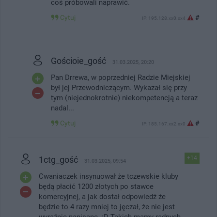
coś próbowali naprawić.
Cytuj
#
IP: 195.128.xx0.xx4
Gościoie_gość
31.03.2025, 20:20
Pan Drrewa, w poprzedniej Radzie Miejskiej
był jej Przewodniczącym. Wykazał się przy
tym (niejednokrotnie) niekompetencją a teraz
nadal...
Cytuj
#
IP: 185.167.xx2.xx0
1ctg_gość
+14
31.03.2025, 09:54
Cwaniaczek insynuował że tczewskie kluby
będą płacić 1200 złotych po stawce
komercyjnej, a jak dostał odpowiedź że
będzie to 4 razy mniej to jęczał, że nie jest
wyraźnie napisane. :D Takich mamy radnych