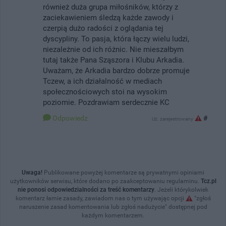
również duża grupa miłośników, którzy z
zaciekawieniem śledzą każde zawody i
czerpią dużo radości z oglądania tej
dyscypliny. To pasja, która łączy wielu ludzi,
niezależnie od ich różnic. Nie mieszałbym
tutaj także Pana Sząszora i Klubu Arkadia.
Uważam, że Arkadia bardzo dobrze promuje
Tczew, a ich działalność w mediach
społecznościowych stoi na wysokim
poziomie. Pozdrawiam serdecznie KC
Odpowiedz
#
Uż. zarejestrowany
Uwaga!
Publikowane powyżej komentarze są prywatnymi opiniami
użytkowników serwisu, które dodano po zaakceptowaniu regulaminu.
Tcz.pl
nie ponosi odpowiedzialności za treść komentarzy
. Jeżeli którykolwiek
komentarz łamie zasady, zawiadom nas o tym używając opcji
"zgłoś
naruszenie zasad komentowania lub zgłoś nadużycie" dostępnej pod
każdym komentarzem.