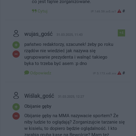
co jest fajnie zorganizowane.
Cytuj
#
IP: 146.59.xx5.xx1
wujas_gość
+4
31.03.2025, 11:43
państwo redaktorzy, szacunek! żeby po roku
rządów nie wiedzieć jak nazywa się
ugrupowanie prezydenta i walnąć takiego
byka to trzeba być asem :p dno
Odpowiedz
#
IP: 5.173.xx8.xxx
Wiślak_gość
31.03.2025, 12:27
Obijanie gęby
Obijanie gęby na MMA nazywacie sportem? Że
niby ludzie to oglądają? Zorganizujcie tarzanie się
w kisielu, to dopiero będzie oglądalność. I kto
zarabia grubą kasę na Rewolcie? Mam też