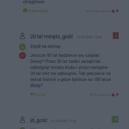
okręgówce
Odpowiedz
#
IP: 94.254.xx8.xxx
20 lat minęło_gość
-2
31.03.2025, 10:28
Zejdź na ziemię
Jeszcze 50 lat będziecie się czepiać
Drewy? Przez 20 lat żaden zarząd nie
udźwignął tematu klubu i przez następne
20 lat nikt nie udźwignie. Tak płaczecie na
temat historii a gdzie byliście na 100 lecie
Wisły?
Cytuj
#
IP: 31.0.xx3.xx4
jd_gość
+8
31.03.2025, 11:26