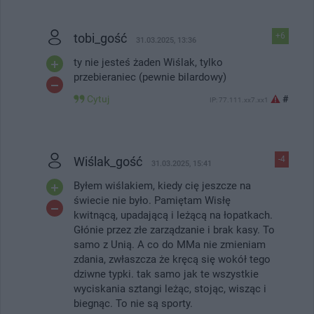
tobi_gość
+6
31.03.2025, 13:36
ty nie jesteś żaden Wiślak, tylko
przebieraniec (pewnie bilardowy)
Cytuj
#
IP: 77.111.xx7.xx1
Wiślak_gość
-4
31.03.2025, 15:41
Byłem wiślakiem, kiedy cię jeszcze na
świecie nie było. Pamiętam Wisłę
kwitnącą, upadającą i leżącą na łopatkach.
Głónie przez złe zarządzanie i brak kasy. To
samo z Unią. A co do MMa nie zmieniam
zdania, zwłaszcza że kręcą się wokół tego
dziwne typki. tak samo jak te wszystkie
wyciskania sztangi leżąc, stojąc, wisząc i
biegnąc. To nie są sporty.