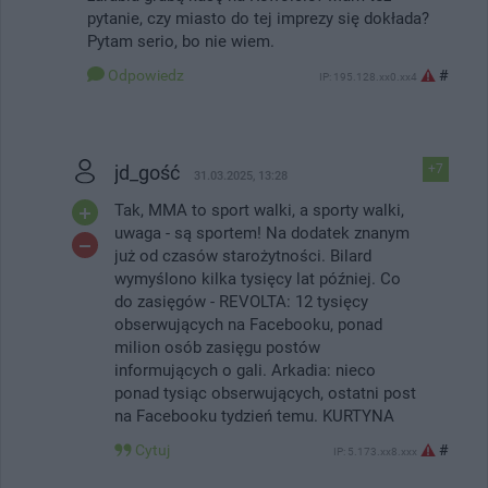
pytanie, czy miasto do tej imprezy się dokłada?
Pytam serio, bo nie wiem.
Odpowiedz
#
IP: 195.128.xx0.xx4
jd_gość
+7
31.03.2025, 13:28
Tak, MMA to sport walki, a sporty walki,
uwaga - są sportem! Na dodatek znanym
już od czasów starożytności. Bilard
wymyślono kilka tysięcy lat później. Co
do zasięgów - REVOLTA: 12 tysięcy
obserwujących na Facebooku, ponad
milion osób zasięgu postów
informujących o gali. Arkadia: nieco
ponad tysiąc obserwujących, ostatni post
na Facebooku tydzień temu. KURTYNA
Cytuj
#
IP: 5.173.xx8.xxx