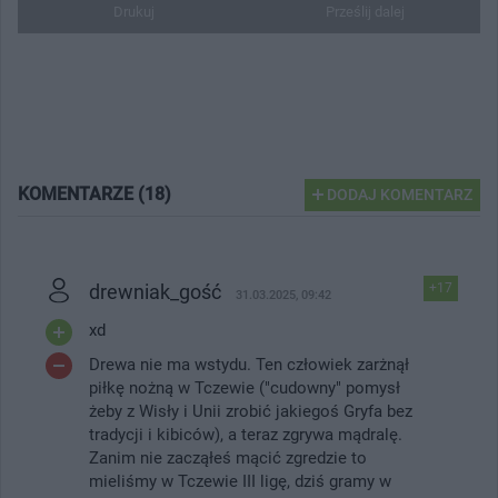
Drukuj
Prześlij dalej
KOMENTARZE (18)
DODAJ KOMENTARZ
drewniak_gość
+17
31.03.2025, 09:42
xd
Drewa nie ma wstydu. Ten człowiek zarżnął
piłkę nożną w Tczewie ("cudowny" pomysł
żeby z Wisły i Unii zrobić jakiegoś Gryfa bez
tradycji i kibiców), a teraz zgrywa mądralę.
Zanim nie zacząłeś mącić zgredzie to
mieliśmy w Tczewie III ligę, dziś gramy w