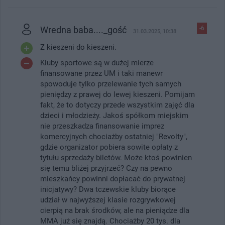
Wredna baba...._gość
-6
31.03.2025, 10:38
Z kieszeni do kieszeni.
Kluby sportowe są w dużej mierze
finansowane przez UM i taki manewr
spowoduje tylko przelewanie tych samych
pieniędzy z prawej do lewej kieszeni. Pomijam
fakt, że to dotyczy przede wszystkim zajęć dla
dzieci i młodzieży. Jakoś spółkom miejskim
nie przeszkadza finansowanie imprez
komercyjnych chociażby ostatniej "Revolty",
gdzie organizator pobiera sowite opłaty z
tytułu sprzedaży biletów. Może ktoś powinien
się temu bliżej przyjrzeć? Czy na pewno
mieszkańcy powinni dopłacać do prywatnej
inicjatywy? Dwa tczewskie kluby biorące
udział w najwyższej klasie rozgrywkowej
cierpią na brak środków, ale na pieniądze dla
MMA już się znajdą. Chociażby 20 tys. dla