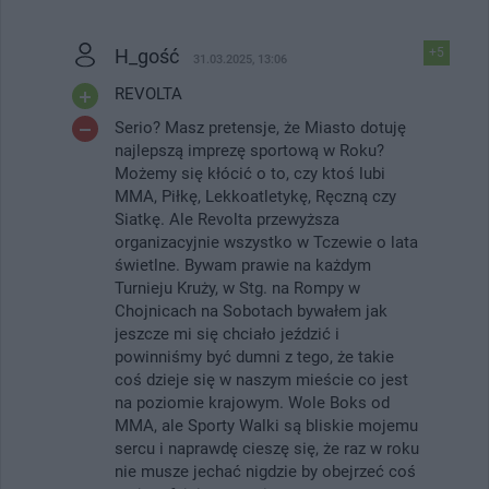
H_gość
+5
31.03.2025, 13:06
REVOLTA
Serio? Masz pretensje, że Miasto dotuję
najlepszą imprezę sportową w Roku?
Możemy się kłócić o to, czy ktoś lubi
MMA, Piłkę, Lekkoatletykę, Ręczną czy
Siatkę. Ale Revolta przewyższa
organizacyjnie wszystko w Tczewie o lata
świetlne. Bywam prawie na każdym
Turnieju Kruży, w Stg. na Rompy w
Chojnicach na Sobotach bywałem jak
jeszcze mi się chciało jeździć i
powinniśmy być dumni z tego, że takie
coś dzieje się w naszym mieście co jest
na poziomie krajowym. Wole Boks od
MMA, ale Sporty Walki są bliskie mojemu
sercu i naprawdę cieszę się, że raz w roku
nie musze jechać nigdzie by obejrzeć coś