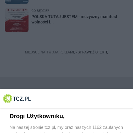
CO BĘDZIE?
POLSKA TUTAJ JESTEM - muzyczny manifest
wolności i...
MIEJSCE NA TWOJĄ REKLAMĘ -
SPRAWDŹ OFERTĘ
© 2001-2026 Tczew - TCZ.PL Sp. z o.o. Internetowy Serwis Informacyjny Miasta
Tczewa
Drogi Użytkowniku,
Na naszej stronie tcz.pl, my oraz naszych 1162 zaufanych