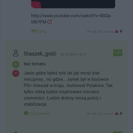
http://www.youtube.com/watch?v=4SGp-
t0kYFM
#
Cytuj
IP: 102.176.xx0.xx2
Staszek_gość
+20
10.10.2019, 14:17
bez tematu
Janie gdzie byłeś tyle lat jak most stał
nieczynny , no gdzie....synek był w bojówce
PO< mieszał w kraju , buntował Polaków. Tak
tylko robią ludzie inspirowani mocami
ciemności. Ludzie dobrzy niosą pokój i
stabilizację .
Odpowiedz
#
IP: 109.207.xx6.xx1