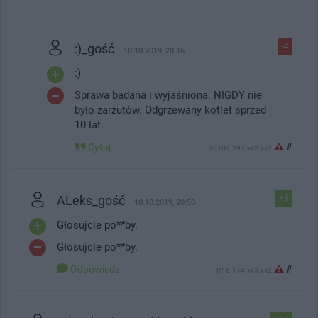
:)_gość
-4
10.10.2019, 20:16
:)
Sprawa badana i wyjaśniona. NIGDY nie
było zarzutów. Odgrzewany kotlet sprzed
10 lat.
Cytuj
#
IP: 109.197.xx2.xx2
ALeks_gość
+9
10.10.2019, 20:50
Głosujcie po**by.
Głosujcie po**by.
Odpowiedz
#
IP: 5.174.xx3.xx2