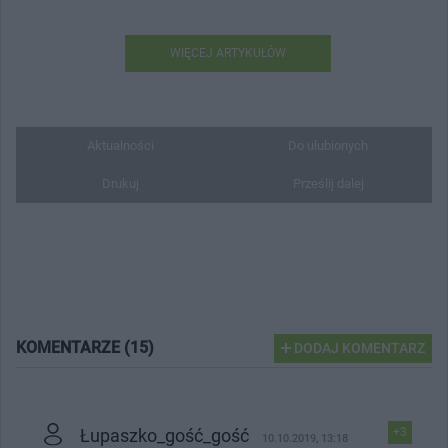
WIĘCEJ ARTYKUŁÓW
Aktualności
Do ulubionych
Drukuj
Prześlij dalej
KOMENTARZE (15)
DODAJ KOMENTARZ
Łupaszko_gość_gość
+3
10.10.2019, 13:18