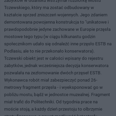
zabytków w Gdańsku wstrzymał rozbiórkę Mostu
Tczewskiego, który ma zostać odbudowany w
kształcie sprzed zniszczeń wojennych. Jego zdaniem
demontowana powojenna konstrukcja to "unikatowe i
prawdopodobnie jedyne zachowane w Europie przęsła
mostowe tego typu (w ciągu kilkunastu godzin
społecznikom udało się odnaleźć inne przęsło ESTB na
Podlasiu, ale to nie przekonało konserwatora).
Tczewski obiekt jest w całości wpisany do rejestru
zabytków, jednak wcześniejsza decyzja konserwatora
pozwalała na zezłomowanie dwóch przęseł ESTB.
Wykonawca robót miał zabezpieczyć ponad 26-
metrowy fragment przęsła - i wyeksponować go w
pobliżu mostu, bądź w jednostce muzealnej. Fragment
miał trafić do Politechniki. Od tygodnia prace na
moście stoją, a każdy dzień przestoju to olbrzymie