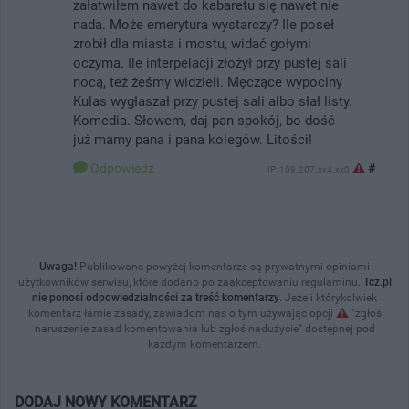
załatwiłem nawet do kabaretu się nawet nie
nada. Może emerytura wystarczy? Ile poseł
zrobił dla miasta i mostu, widać gołymi
oczyma. Ile interpelacji złożył przy pustej sali
nocą, też żeśmy widzieli. Męczące wypociny
Kulas wygłaszał przy pustej sali albo słał listy.
Komedia. Słowem, daj pan spokój, bo dość
już mamy pana i pana kolegów. Litości!
Odpowiedz
#
IP: 109.207.xx4.xx0
Uwaga!
Publikowane powyżej komentarze są prywatnymi opiniami
użytkowników serwisu, które dodano po zaakceptowaniu regulaminu.
Tcz.pl
nie ponosi odpowiedzialności za treść komentarzy
. Jeżeli którykolwiek
komentarz łamie zasady, zawiadom nas o tym używając opcji
"zgłoś
naruszenie zasad komentowania lub zgłoś nadużycie" dostępnej pod
każdym komentarzem.
DODAJ NOWY KOMENTARZ