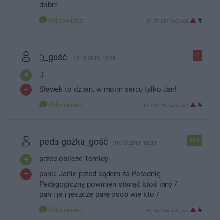
dobre
Odpowiedz
#
IP: 37.201.xx3.xx8
:)_gość
-5
10.10.2019, 18:29
:)
Sławek to dzban, w moim sercu tylko Jan!
Odpowiedz
#
IP: 109.197.xx2.xx2
peda-gożka_gość
+13
10.10.2019, 18:39
przed oblicze Temidy
panie Janie przed sądem za Poradnię
Pedagogiczną powinien stanąć ktoś inny /
pan i ja i jeszcze parę osób wie kto /
Odpowiedz
#
IP: 94.254.xx9.xx5