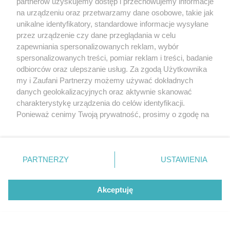
partnerów uzyskujemy dostęp i przechowujemy informacje
na urządzeniu oraz przetwarzamy dane osobowe, takie jak
unikalne identyfikatory, standardowe informacje wysyłane
przez urządzenie czy dane przeglądania w celu
MIEJSCE NA TWOJĄ REKLAMĘ -
SPRAWDŹ OFERTĘ
zapewniania spersonalizowanych reklam, wybór
spersonalizowanych treści, pomiar reklam i treści, badanie
odbiorców oraz ulepszanie usług. Za zgodą Użytkownika
my i Zaufani Partnerzy możemy używać dokładnych
danych geolokalizacyjnych oraz aktywnie skanować
charakterystykę urządzenia do celów identyfikacji.
Ponieważ cenimy Twoją prywatność, prosimy o zgodę na
korzystanie z tych technologii poprzez kliknięcie
© 2001-2026 Tczew - TCZ.PL Sp. z o.o. Internetowy Serwis Informacyjny Miasta
„Akceptuję”. Zgoda jest dobrowolna i zawsze możesz ją
Tczewa
zmienić/wycofać klikając przycisk ustawień prywatności
PARTNERZY
USTAWIENIA
znajdujący się w lewym dolnym rogu strony
. Niektóre
rodzaje przetwarzania danych nie wymagają zgody
użytkownika, ale masz prawo sprzeciwić się takiemu
Akceptuję
przetwarzaniu. Preferencje będą miały zastosowania tylko
na tej witrynie.
Zapoznaj się z poniższymi informacjami, abyś mógł