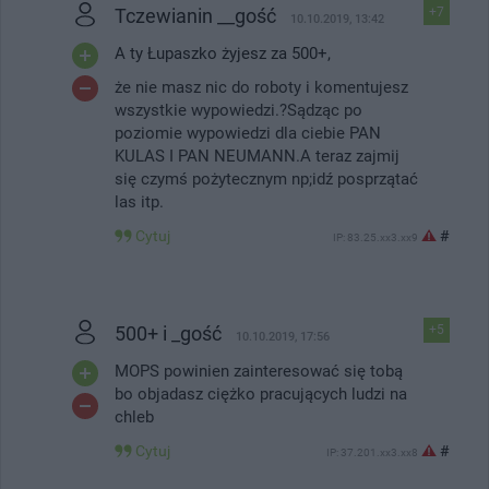
Tczewianin __gość
+7
10.10.2019, 13:42
A ty Łupaszko żyjesz za 500+,
że nie masz nic do roboty i komentujesz
wszystkie wypowiedzi.?Sądząc po
poziomie wypowiedzi dla ciebie PAN
KULAS I PAN NEUMANN.A teraz zajmij
się czymś pożytecznym np;idź posprzątać
las itp.
Cytuj
#
IP: 83.25.xx3.xx9
500+ i _gość
+5
10.10.2019, 17:56
MOPS powinien zainteresować się tobą
bo objadasz ciężko pracujących ludzi na
chleb
Cytuj
#
IP: 37.201.xx3.xx8