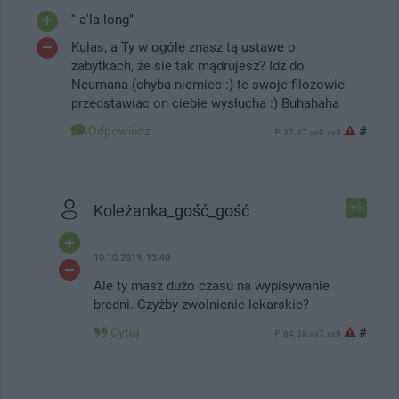
'' a'la long"
Kulas, a Ty w ogóle znasz tą ustawe o
zabytkach, że sie tak mądrujesz? Idz do
Neumana (chyba niemiec :) te swoje filozowie
przedstawiac on ciebie wysłucha :) Buhahaha
Odpowiedz
#
IP: 37.47.xx9.xx3
Koleżanka_gość_gość
+6
10.10.2019, 13:40
Ale ty masz dużo czasu na wypisywanie
bredni. Czyżby zwolnienie lekarskie?
Cytuj
#
IP: 84.38.xx7.xx9