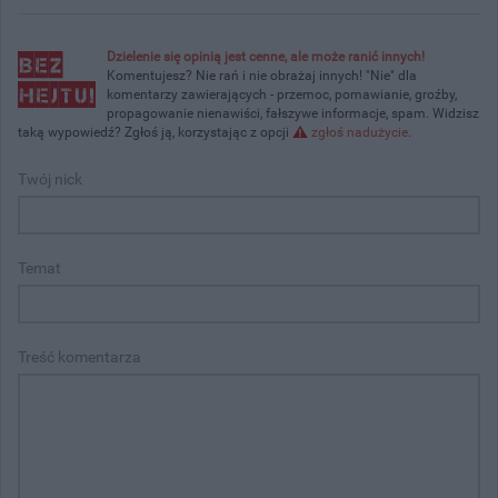
Dzielenie się opinią jest cenne, ale może ranić innych!
Komentujesz? Nie rań i nie obrażaj innych! "Nie" dla
komentarzy zawierających - przemoc, pomawianie, groźby,
propagowanie nienawiści, fałszywe informacje, spam. Widzisz
taką wypowiedź? Zgłoś ją, korzystając z opcji
zgłoś nadużycie
.
Twój nick
Temat
Treść komentarza