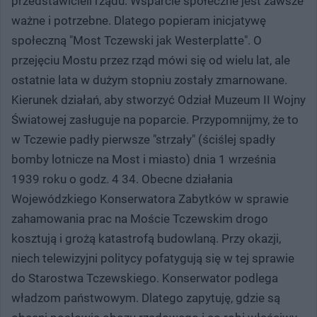
przedstawicieli rządu. Wsparcie społeczne jest zawsze
ważne i potrzebne. Dlatego popieram inicjatywę
społeczną "Most Tczewski jak Westerplatte". O
przejęciu Mostu przez rząd mówi się od wielu lat, ale
ostatnie lata w dużym stopniu zostały zmarnowane.
Kierunek działań, aby stworzyć Odział Muzeum II Wojny
Światowej zasługuje na poparcie. Przypomnijmy, że to
w Tczewie padły pierwsze "strzały" (ściślej spadły
bomby lotnicze na Most i miasto) dnia 1 września
1939 roku o godz. 4 34. Obecne działania
Wojewódzkiego Konserwatora Zabytków w sprawie
zahamowania prac na Moście Tczewskim drogo
kosztują i grożą katastrofą budowlaną. Przy okazji,
niech telewizyjni politycy pofatygują się w tej sprawie
do Starostwa Tczewskiego. Konserwator podlega
władzom państwowym. Dlatego zapytuję, gdzie są