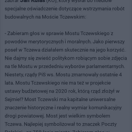
Jan Kulas
zabrał
(KO), który wysłał do mediów
specjalne oświadczenie dotyczące wstrzymania robót
budowalnych na Moście Tczewskim:
- Zabieram głos w sprawie Mostu Tczewskiego z
powodów merytorycznych i moralnych. Jako pierwszy
poseł w Tczewa działałem skutecznie na jego korzyść.
Nie dajmy się zwieść politykom robiącym sobie zdjęcia
na tle Mostu w przededniu wyborów parlamentarnych.
Niestety, rządy PiS ws. Mostu zmarnowały ostatnie 4
lata. Mostu Tczewskiego nie ma też w projekcie
ustawy budżetowej na 2020 rok, którą rząd złożył w
Sejmie!? Most Tczewski ma kapitalne uniwersalne
znaczenie historyczne i realny wymiar komunikacyjny
drogi powiatowej. Most jest wielkim symbolem
Tczewa. Najlepiej symbolizował to znaczek Poczty