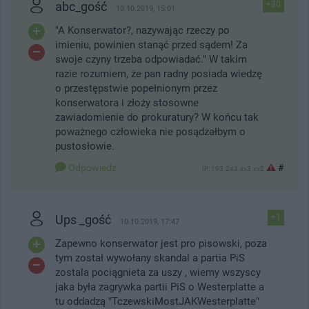
abc_gość
+30
10.10.2019, 15:01
"A Konserwator?, nazywając rzeczy po
imieniu, powinien stanąć przed sądem! Za
swoje czyny trzeba odpowiadać." W takim
razie rozumiem, że pan radny posiada wiedzę
o przestępstwie popełnionym przez
konserwatora i złoży stosowne
zawiadomienie do prokuratury? W końcu tak
poważnego człowieka nie posądzałbym o
pustosłowie.
Odpowiedz
#
IP: 193.243.xx3.xx2
Ups _gość
+1
10.10.2019, 17:47
Zapewno konserwator jest pro pisowski, poza
tym został wywołany skandal a partia PiS
zostala pociągnieta za uszy , wiemy wszyscy
jaka była zagrywka partii PiS o Westerplatte a
tu oddadzą "TczewskiMostJAKWesterplatte"