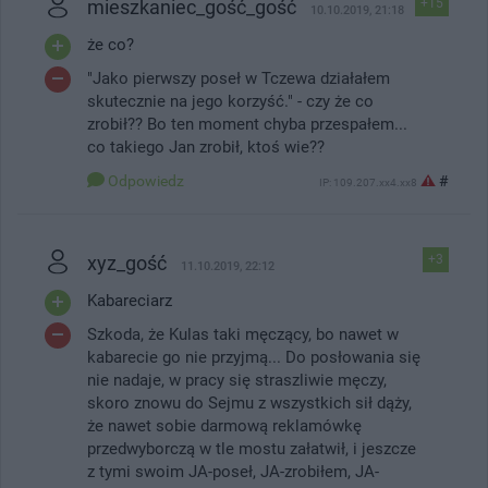
mieszkaniec_gość_gość
+15
10.10.2019, 21:18
że co?
"Jako pierwszy poseł w Tczewa działałem
skutecznie na jego korzyść." - czy że co
zrobił?? Bo ten moment chyba przespałem...
co takiego Jan zrobił, ktoś wie??
Odpowiedz
#
IP: 109.207.xx4.xx8
xyz_gość
+3
11.10.2019, 22:12
Kabareciarz
Szkoda, że Kulas taki męczący, bo nawet w
kabarecie go nie przyjmą... Do posłowania się
nie nadaje, w pracy się straszliwie męczy,
skoro znowu do Sejmu z wszystkich sił dąży,
że nawet sobie darmową reklamówkę
przedwyborczą w tle mostu załatwił, i jeszcze
z tymi swoim JA-poseł, JA-zrobiłem, JA-