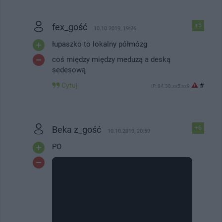
fex_gość
+5
10.10.2019, 19:26
łupaszko to lokalny półmózg
coś między między meduzą a deską
sedesową
Cytuj
#
IP: 84.38.xx5.xx9
Beka z_gość
+6
10.10.2019, 20:59
PO