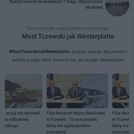
Ruszył remont na wiadukcie 1 Maja. Objazd przez
Mostową
Ten artykuł jest częścią bloku tematycznego:
Most Tczewski jak Westerplatte
#MostTczewskiJakWesterplatte
« podpisz petycję, aby państwo
polskie przejęło Most Tczewski tak, jak przejęło Westerplatte
Filia Muzeum Wojny Światowej
Filia Muzeum Wojny Światowej
w Tczewie. "To jest projekt,
w Tczewie. "To jest projekt,
który ma ogólnopolskie
który ma ogólnopolskie
znaczenie"
znaczenie"