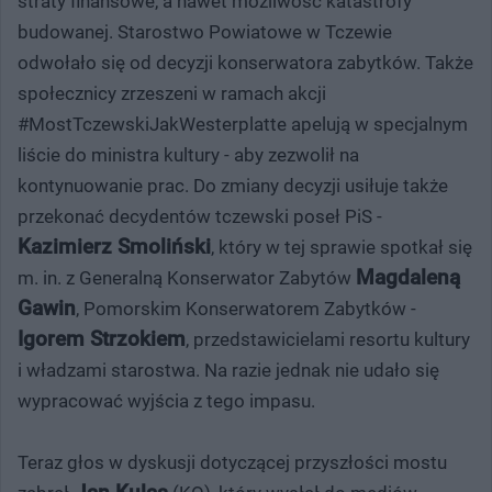
straty finansowe, a nawet możliwość katastrofy
budowanej. Starostwo Powiatowe w Tczewie
odwołało się od decyzji konserwatora zabytków. Także
społecznicy zrzeszeni w ramach akcji
#MostTczewskiJakWesterplatte apelują w specjalnym
liście do ministra kultury - aby zezwolił na
kontynuowanie prac. Do zmiany decyzji usiłuje także
przekonać decydentów tczewski poseł PiS -
Kazimierz Smoliński
, który w tej sprawie spotkał się
Magdaleną
m. in. z Generalną Konserwator Zabytów
Gawin
, Pomorskim Konserwatorem Zabytków -
Igorem Strzokiem
, przedstawicielami resortu kultury
i władzami starostwa. Na razie jednak nie udało się
wypracować wyjścia z tego impasu.
Teraz głos w dyskusji dotyczącej przyszłości mostu