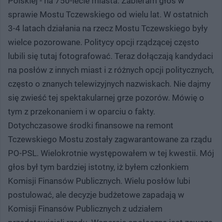
Polskiej - na 750-lecie miasta. Zabieram głos w
sprawie Mostu Tczewskiego od wielu lat. W ostatnich
3-4 latach działania na rzecz Mostu Tczewskiego były
wielce pozorowane. Politycy opcji rządzącej często
lubili się tutaj fotografować. Teraz dołączają kandydaci
na posłów z innych miast i z różnych opcji politycznych,
często o znanych telewizyjnych nazwiskach. Nie dajmy
się zwieść tej spektakularnej grze pozorów. Mówię o
tym z przekonaniem i w oparciu o fakty.
Dotychczasowe środki finansowe na remont
Tczewskiego Mostu zostały zagwarantowane za rządu
PO-PSL. Wielokrotnie występowałem w tej kwestii. Mój
głos był tym bardziej istotny, iż byłem członkiem
Komisji Finansów Publicznych. Wielu posłów lubi
postulować, ale decyzje budżetowe zapadają w
Komisji Finansów Publicznych z udziałem