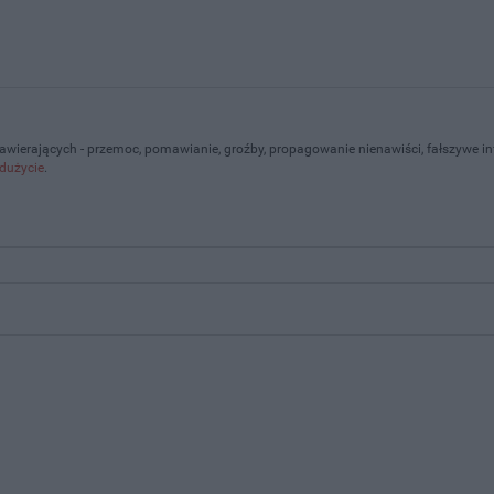
zawierających - przemoc, pomawianie, groźby, propagowanie nienawiści, fałszywe i
dużycie
.