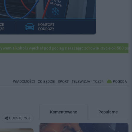
 wjechał pod pociąg narażając zdrowie i życie ok 500 pasażerów! PKP a
WIADOMOŚCI
CO BĘDZIE
SPORT
TELEWIZJA
TCZ24
POGODA
Komentowane
Popularne
UDOSTĘPNIJ