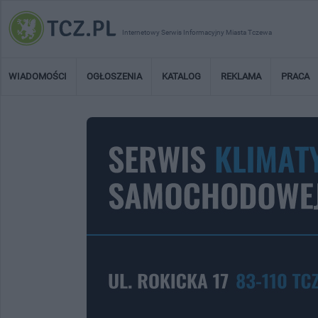
Internetowy Serwis Informacyjny Miasta Tczewa
WIADOMOŚCI
OGŁOSZENIA
KATALOG
REKLAMA
PRACA