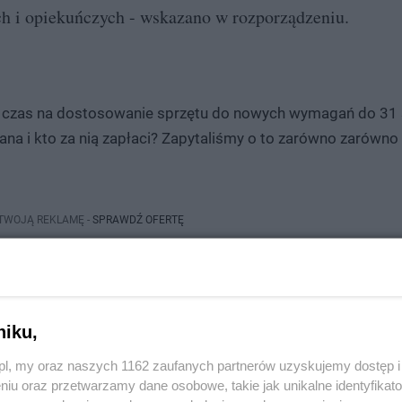
 i opiekuńczych - wskazano w rozporządzeniu.
ją czas na dostosowanie sprzętu do nowych wymagań do 31 
na i kto za nią zapłaci? Zapytaliśmy o to zarówno zarówno 
 TWOJĄ REKLAMĘ -
SPRAWDŹ OFERTĘ
niku,
jest dla nas bardzo cenna i pozwala nam utrzymywać wysoką jakość treści.
z.pl, my oraz naszych 1162 zaufanych partnerów uzyskujemy dostęp
macją, napisać o ciekawym wydarzeniu, które miało miejsce w Twojej okolicy, c
niu oraz przetwarzamy dane osobowe, takie jak unikalne identyfikat