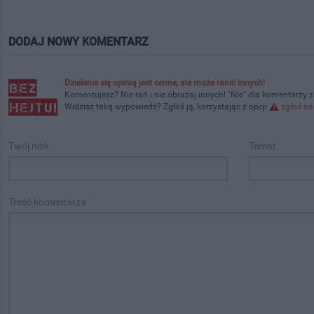
DODAJ NOWY KOMENTARZ
Dzielenie się opinią jest cenne, ale może ranić innych!
Komentujesz? Nie rań i nie obrażaj innych! "Nie" dla komentarzy 
Widzisz taką wypowiedź? Zgłoś ją, korzystając z opcji
zgłoś na
Twój nick
Temat
Treść komentarza