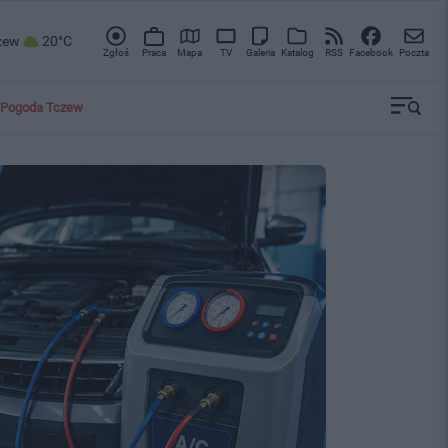
zew
20°C
Zgłoś
Praca
Mapa
TV
Galeria
Katalog
RSS
Facebook
Poczta
Pogoda Tczew