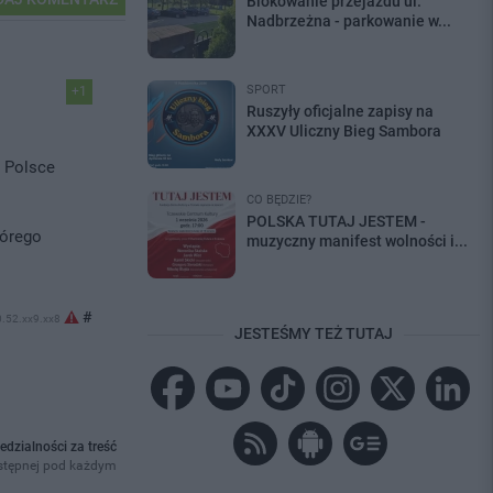
Blokowanie przejazdu ul.
Nadbrzeżna - parkowanie w...
SPORT
+1
Ruszyły oficjalne zapisy na
XXXV Uliczny Bieg Sambora
w Polsce
CO BĘDZIE?
POLSKA TUTAJ JESTEM -
órego
muzyczny manifest wolności i...
#
0.52.xx9.xx8
JESTEŚMY TEŻ TUTAJ
edzialności za treść
ostępnej pod każdym