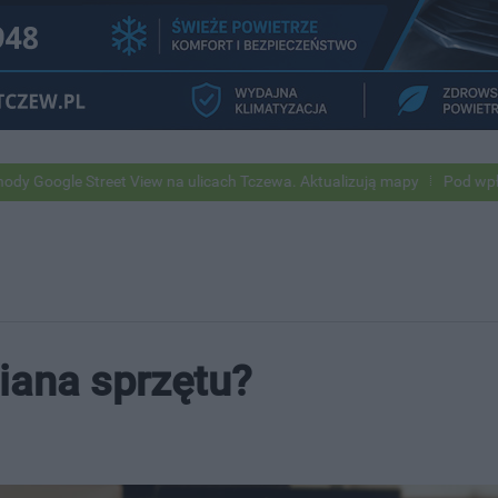
eet View na ulicach Tczewa. Aktualizują mapy
Pod wpływem alkoholu
iana sprzętu?