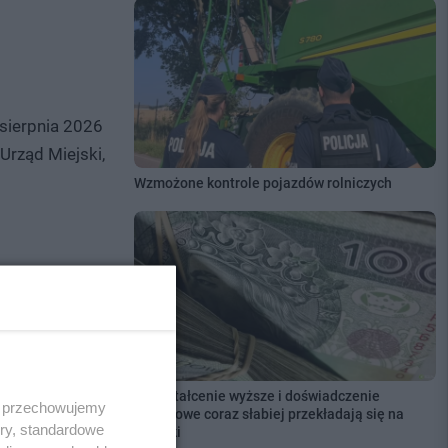
sierpnia 2026
Urząd Miejski,
Wzmożone kontrole pojazdów rolniczych
Wykształcenie wyższe i doświadczenie
 i przechowujemy
zawodowe coraz słabiej przekładają się na
zy po prostu
ory, standardowe
zarobki