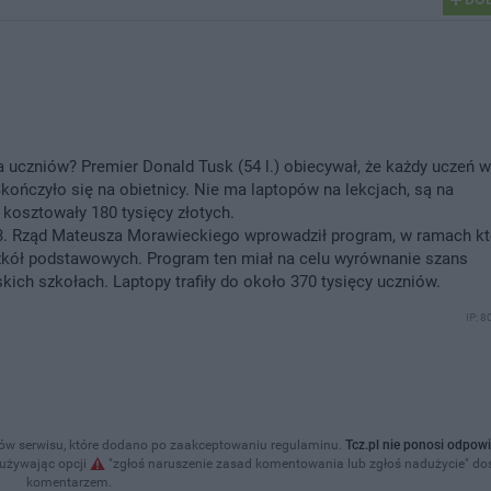
a uczniów? Premier Donald Tusk (54 l.) obiecywał, że każdy uczeń 
kończyło się na obietnicy. Nie ma laptopów na lekcjach, są na
 kosztowały 180 tysięcy złotych.
ąd Mateusza Morawieckiego wprowadził program, w ramach kt
szkół podstawowych. Program ten miał na celu wyrównanie szans
kich szkołach. Laptopy trafiły do około 370 tysięcy uczniów.
IP: 8
w serwisu, które dodano po zaakceptowaniu regulaminu.
Tcz.pl nie ponosi odpowi
 używając opcji
"zgłoś naruszenie zasad komentowania lub zgłoś nadużycie" d
komentarzem.