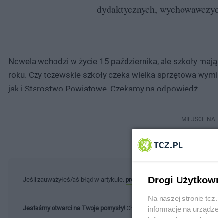
dydaktycznych, wychowawczych
Nowela wchodzi w życie 15 października, ale szkoły ma
roku. Czy tczewskie szkoły czeka wielka sprzętowa wymia
jak i Starostwo Powiatowe. Czekamy na odpowiedź.
MIEJSCE NA
Drogi Użytkow
Jeśli zauważyłeś/aś błąd w artykule,
prosimy o kontakt
. Twoja pomoc 
Na naszej stronie tc
Jesteśmy otwarci na Twoje pomysły!
Chcesz podzielić się ważną infor
informacje na urządze