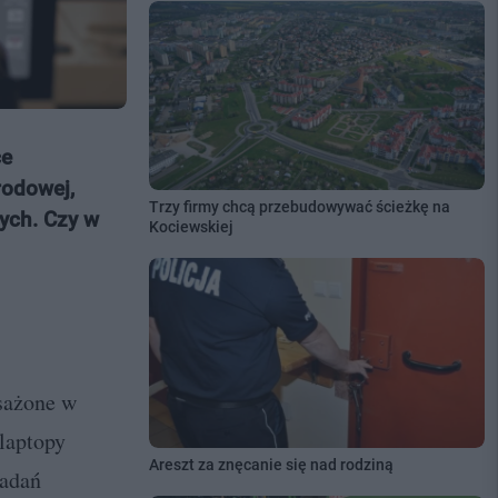
ce
rodowej,
Trzy firmy chcą przebudowywać ścieżkę na
ych. Czy w
Kociewskiej
sażone w
 laptopy
Areszt za znęcanie się nad rodziną
zadań