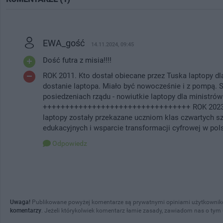
EWA_gość
14.11.2024, 09:45
Dość futra z misia!!!!
ROK 2011. Kto dostał obiecane przez Tuska laptopy dl
dostanie laptopa. Miało być nowocześnie i z pompą. S
posiedzeniach rządu - nowiutkie laptopy dla ministrów
+++++++++++++++++++++++++++++++++ ROK 2023. Rz
laptopy zostały przekazane uczniom klas czwartych 
edukacyjnych i wsparcie transformacji cyfrowej w pols
Odpowiedz
Uwaga!
Publikowane powyżej komentarze są prywatnymi opiniami użytkownikó
komentarzy
. Jeżeli którykolwiek komentarz łamie zasady, zawiadom nas o tym