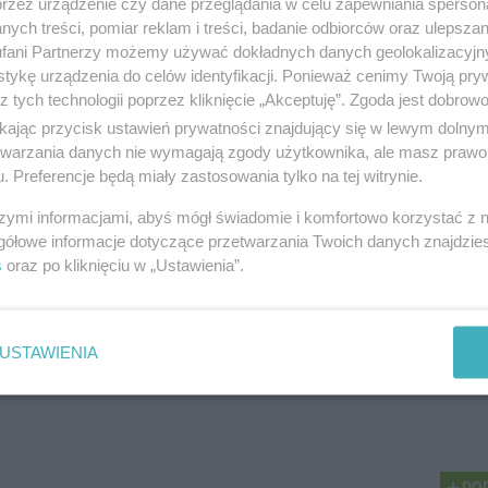
przez urządzenie czy dane przeglądania w celu zapewniania sperson
ści razem z nami.
Wyślij swój tekst, zdjęcia lub wideo poprzez formularz
, a my op
ych treści, pomiar reklam i treści, badanie odbiorców oraz ulepszan
ci! Pamiętaj, że każdy głos ma znaczenie.
fani Partnerzy możemy używać dokładnych danych geolokalizacyjn
tykę urządzenia do celów identyfikacji. Ponieważ cenimy Twoją pry
z tych technologii poprzez kliknięcie „Akceptuję”. Zgoda jest dobro
ikając przycisk ustawień prywatności znajdujący się w lewym dolny
NASTĘPNY ART
etwarzania danych nie wymagają zgody użytkownika, ale masz prawo 
Darmowe szkolenia dla mieszkańców Pom
. Preferencje będą miały zastosowania tylko na tej witrynie.
szymi informacjami, abyś mógł świadomie i komfortowo korzystać z
gółowe informacje dotyczące przetwarzania Twoich danych znajdzi
s
oraz po kliknięciu w „Ustawienia”.
Drukuj
Prześlij 
USTAWIENIA
DOD