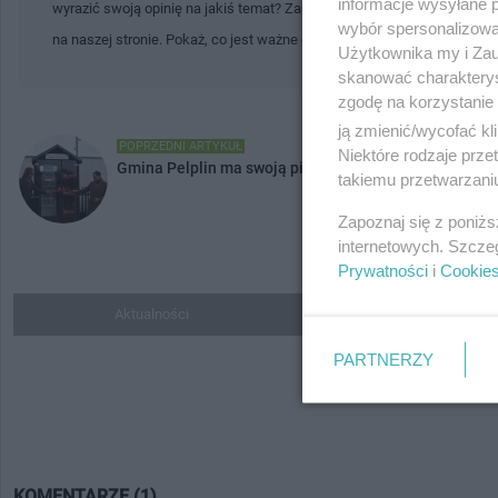
informacje wysyłane 
wyrazić swoją opinię na jakiś temat? Zapraszamy Cię do tworzenia tre
wybór spersonalizowan
na naszej stronie. Pokaż, co jest ważne dla Ciebie i Twojej społecznoś
Użytkownika my i Zau
skanować charakterys
zgodę na korzystanie 
ją zmienić/wycofać kl
POPRZEDNI ARTYKUŁ
Niektóre rodzaje prz
Gmina Pelplin ma swoją pierwszą lodówkę społeczną
takiemu przetwarzaniu
Zapoznaj się z poniż
internetowych. Szcze
Prywatności
i
Cookie
Aktualności
Do ulubionych
PARTNERZY
KOMENTARZE (1)