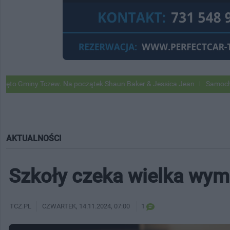
czew. Na początek Shaun Baker & Jessica Jean
Samochody Google Str
AKTUALNOŚCI
Szkoły czeka wielka wym
TCZ.PL
CZWARTEK
, 14.11.2024, 07:00
1