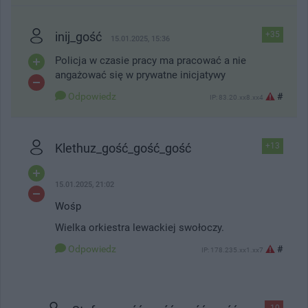
inij_gość
+35
15.01.2025, 15:36
Policja w czasie pracy ma pracować a nie
angażować się w prywatne inicjatywy
Odpowiedz
#
IP: 83.20.xx8.xx4
Klethuz_gość_gość_gość
+13
15.01.2025, 21:02
Wośp
Wielka orkiestra lewackiej swołoczy.
Odpowiedz
#
IP: 178.235.xx1.xx7
-10