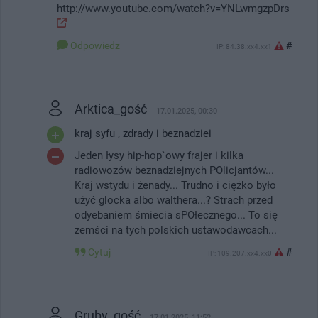
http://www.youtube.com/watch?v=YNLwmgzpDrs
Odpowiedz
#
IP: 84.38.xx4.xx1
Arktica_gość
17.01.2025, 00:30
kraj syfu , zdrady i beznadziei
Jeden łysy hip-hop`owy frajer i kilka
radiowozów beznadziejnych POlicjantów...
Kraj wstydu i żenady... Trudno i ciężko było
użyć glocka albo walthera...? Strach przed
odyebaniem śmiecia sPOłecznego... To się
zemści na tych polskich ustawodawcach...
Cytuj
#
IP: 109.207.xx4.xx0
Gruby_gość
17.01.2025, 11:52