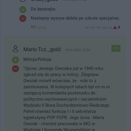
Do bezsrejtu
Nastepny wysryw debila po szkole specjalnej.
Cytuj
#
IP: 109.197.xx0.xx9
Mario Tcz._gość
+23
15.01.2025, 15:24
Milicja-Policja.
"Ojciec Jerzego Owsiaka już w 1945 roku
zgłosił się do pracy w milicji. Zbigniew
Owsiak mówił wówczas, że - robi to z
zamiłowania. W kolejnych latach był on m.in
zastępcą komendanta posterunku ds.
polityczno-wychowawczych i naczelnikiem
Wydziału II Biura Dochodzeniowo-Śledczego.
Pełnił również funkcję I i II sekretarza
egzekutywy POP PZPR. Jego żona - Maria
Owsiak - również pracowała w MO, w
Wydziale I Komendy Wojewódzkiej w