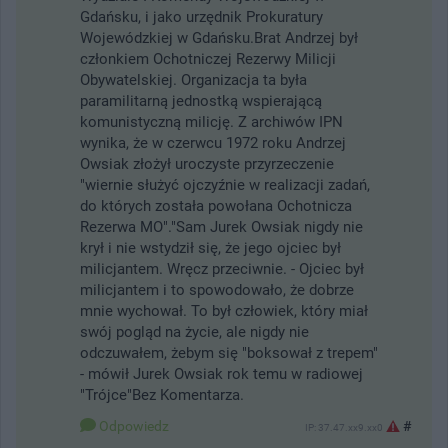
Gdańsku, i jako urzędnik Prokuratury
Wojewódzkiej w Gdańsku.Brat Andrzej był
członkiem Ochotniczej Rezerwy Milicji
Obywatelskiej. Organizacja ta była
paramilitarną jednostką wspierającą
komunistyczną milicję. Z archiwów IPN
wynika, że w czerwcu 1972 roku Andrzej
Owsiak złożył uroczyste przyrzeczenie
"wiernie służyć ojczyźnie w realizacji zadań,
do których została powołana Ochotnicza
Rezerwa MO"."Sam Jurek Owsiak nigdy nie
krył i nie wstydził się, że jego ojciec był
milicjantem. Wręcz przeciwnie. - Ojciec był
milicjantem i to spowodowało, że dobrze
mnie wychował. To był człowiek, który miał
swój pogląd na życie, ale nigdy nie
odczuwałem, żebym się "boksował z trepem"
- mówił Jurek Owsiak rok temu w radiowej
"Trójce"Bez Komentarza.
Odpowiedz
#
IP: 37.47.xx9.xx0