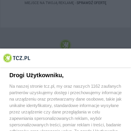
MIEJSCE NA TWOJĄ REKLAMĘ -
SPRAWDŹ OFERTĘ
© 2001-2026 Tczew - TCZ.PL Sp. z o.o. Internetowy Serwis Informacyjny Miasta
Tczewa
Drogi Użytkowniku,
Na naszej stronie tcz.pl, my oraz naszych 1162 zaufanych
partnerów uzyskujemy dostęp i przechowujemy informacje
na urządzeniu oraz przetwarzamy dane osobowe, takie jak
unikalne identyfikatory, standardowe informacje wysyłane
przez urządzenie czy dane przeglądania w celu
zapewniania spersonalizowanych reklam, wybór
O FIRMIE
POLITYKA PRYWATNOŚCI
HOSTING
spersonalizowanych treści, pomiar reklam i treści, badanie
REKLAMA
WSPÓŁPRACA
RSS
FACEBOOK
KONTAKT