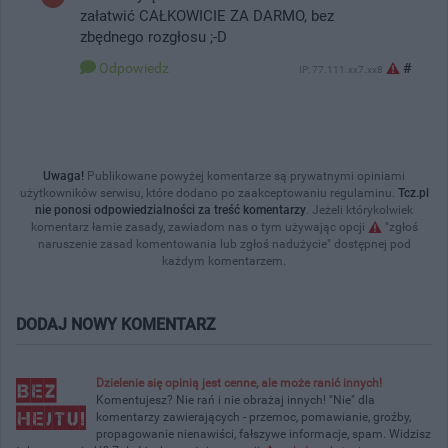
załatwić CAŁKOWICIE ZA DARMO, bez
zbędnego rozgłosu ;-D
Odpowiedz
#
IP: 77.111.xx7.xx8
Uwaga!
Publikowane powyżej komentarze są prywatnymi opiniami
użytkowników serwisu, które dodano po zaakceptowaniu regulaminu.
Tcz.pl
nie ponosi odpowiedzialności za treść komentarzy
. Jeżeli którykolwiek
komentarz łamie zasady, zawiadom nas o tym używając opcji
"zgłoś
naruszenie zasad komentowania lub zgłoś nadużycie" dostępnej pod
każdym komentarzem.
DODAJ NOWY KOMENTARZ
Dzielenie się opinią jest cenne, ale może ranić innych!
Komentujesz? Nie rań i nie obrażaj innych! "Nie" dla
komentarzy zawierających - przemoc, pomawianie, groźby,
propagowanie nienawiści, fałszywe informacje, spam. Widzisz