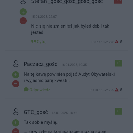
Stefan _gość_gość_gość_gość
15.01.2025, 22:07
Nic się nie zmieniłeś jak byłeś debil tak
jesteś
Cytuj
#
IP: 87.66.xx2.xx2
Paczacz_gość
+1
16.01.2025, 10:35
Na tę kawę powinien pójść Audyt Obywatelski
i wyjaśnić parę kwestii.
Odpowiedz
#
IP: 178.36.xx2.xx5
GTC_gość
+1
18.01.2025, 18:42
Tak sobie myślę...
... że wizytę na komisariacie można sobie