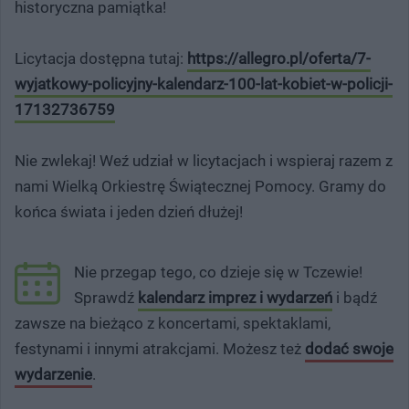
historyczna pamiątka!
Licytacja dostępna tutaj:
https://allegro.pl/oferta/7-
wyjatkowy-policyjny-kalendarz-100-lat-kobiet-w-policji-
17132736759
Nie zwlekaj! Weź udział w licytacjach i wspieraj razem z
nami Wielką Orkiestrę Świątecznej Pomocy. Gramy do
końca świata i jeden dzień dłużej!
Nie przegap tego, co dzieje się w Tczewie!
Sprawdź
kalendarz imprez i wydarzeń
i bądź
zawsze na bieżąco z koncertami, spektaklami,
festynami i innymi atrakcjami. Możesz też
dodać swoje
wydarzenie
.