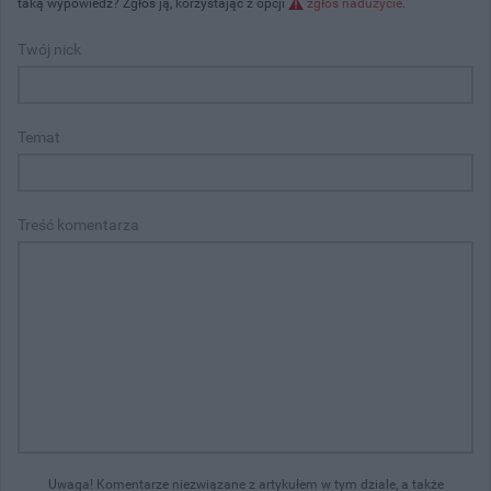
taką wypowiedź? Zgłoś ją, korzystając z opcji
zgłoś nadużycie
.
Twój nick
Temat
Treść komentarza
Uwaga! Komentarze niezwiązane z artykułem w tym dziale, a także