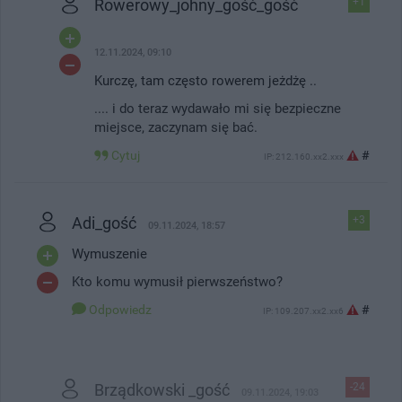
Rowerowy_johny_gość_gość
+1
12.11.2024, 09:10
Kurczę, tam często rowerem jeżdżę ..
.... i do teraz wydawało mi się bezpieczne
miejsce, zaczynam się bać.
Cytuj
#
IP: 212.160.xx2.xxx
Adi_gość
+3
09.11.2024, 18:57
Wymuszenie
Kto komu wymusił pierwszeństwo?
Odpowiedz
#
IP: 109.207.xx2.xx6
Brządkowski _gość
-24
09.11.2024, 19:03