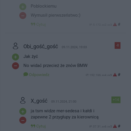
Poblockiemu
Wymusił pierwszeństwo:)
Cytuj
#
IP: 5.172.xx2.xx3
Obi_gość_gość
-8
09.11.2024, 19:03
Jak żyć
No widać przecież że znów BMW
Odpowiedz
#
IP: 192.166.xx4.xx9
X_gość
+14
09.11.2024, 21:00
ja tsm widze mer-sedesa i kałdi i
zapewne 2 przygłupy za kierownicą
Cytuj
#
IP: 37.31.xx6.xx5