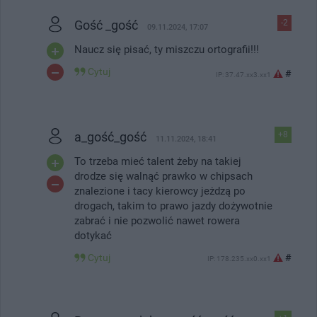
Gość _gość
-2
09.11.2024, 17:07
Naucz się pisać, ty miszczu ortografii!!!
Cytuj
#
IP: 37.47.xx3.xx1
a_gość_gość
+8
11.11.2024, 18:41
To trzeba mieć talent żeby na takiej
drodze się walnąć prawko w chipsach
znalezione i tacy kierowcy jeżdzą po
drogach, takim to prawo jazdy dożywotnie
zabrać i nie pozwolić nawet rowera
dotykać
Cytuj
#
IP: 178.235.xx0.xx1