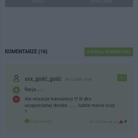
Drukuj
Prześlij dalej
KOMENTARZE (16)
DODAJ KOMENTARZ
xxx_gość_gość
+21
09.11.2024, 14:45
Racja .....
Ale miszcze kierownicy !!! N dko
uczęszczanej drodze ....... ludzie macie oczy
?
Odpowiedz
#
IP: 178.235.xx8.xx2