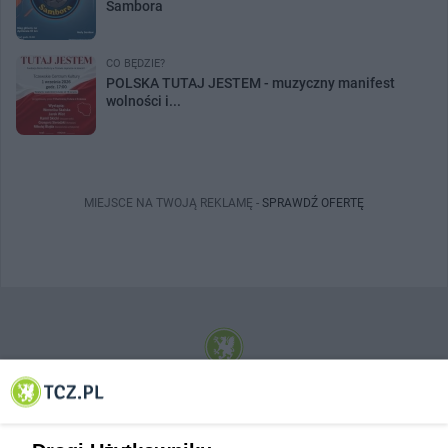
Sambora
CO BĘDZIE?
POLSKA TUTAJ JESTEM - muzyczny manifest
wolności i...
MIEJSCE NA TWOJĄ REKLAMĘ -
SPRAWDŹ OFERTĘ
© 2001-2026 Tczew - TCZ.PL Sp. z o.o. Internetowy Serwis Informacyjny Miasta
Tczewa