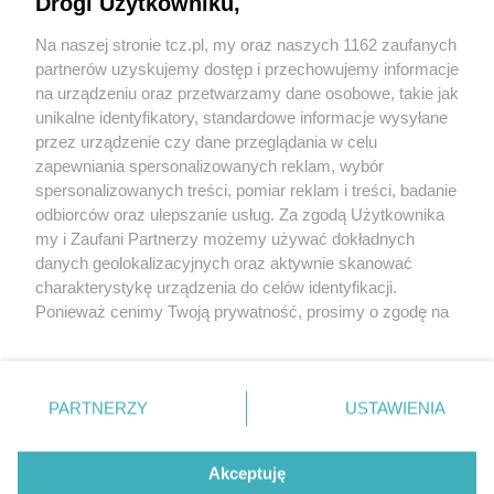
Drogi Użytkowniku,
Na naszej stronie tcz.pl, my oraz naszych 1162 zaufanych
partnerów uzyskujemy dostęp i przechowujemy informacje
na urządzeniu oraz przetwarzamy dane osobowe, takie jak
unikalne identyfikatory, standardowe informacje wysyłane
przez urządzenie czy dane przeglądania w celu
zapewniania spersonalizowanych reklam, wybór
O FIRMIE
POLITYKA PRYWATNOŚCI
HOSTING
spersonalizowanych treści, pomiar reklam i treści, badanie
REKLAMA
WSPÓŁPRACA
RSS
FACEBOOK
KONTAKT
odbiorców oraz ulepszanie usług. Za zgodą Użytkownika
my i Zaufani Partnerzy możemy używać dokładnych
Nasze serwisy
danych geolokalizacyjnych oraz aktywnie skanować
charakterystykę urządzenia do celów identyfikacji.
Aktualności
Muzyka i kultura
Ponieważ cenimy Twoją prywatność, prosimy o zgodę na
Tcz24
Archiwum wydarzeń
korzystanie z tych technologii poprzez kliknięcie
Kronika Policyjna
Telewizja Internetowa
„Akceptuję”. Zgoda jest dobrowolna i zawsze możesz ją
Kalendarz imprez
Sport
zmienić/wycofać klikając przycisk ustawień prywatności
Salony urody i masażu
Żłobki i przedszkola
PARTNERZY
USTAWIENIA
Historia miasta
Zdjęcia miasta
znajdujący się w lewym dolnym rogu strony
. Niektóre
Władze miasta
Zabytki
rodzaje przetwarzania danych nie wymagają zgody
użytkownika, ale masz prawo sprzeciwić się takiemu
Akceptuję
przetwarzaniu. Preferencje będą miały zastosowania tylko