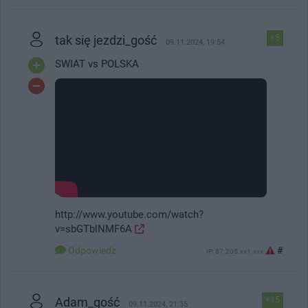
tak się jezdzi_gość
+5
09.11.2024, 19:54
SWIAT vs POLSKA
http://www.youtube.com/watch?
v=sbGTblNMF6A
#
Odpowiedz
IP: 87.205.xx1.xxx
Adam_gość
+15
09.11.2024, 21:35