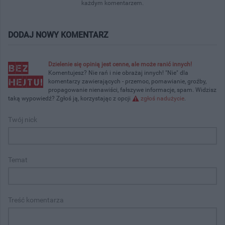
każdym komentarzem.
DODAJ NOWY KOMENTARZ
Dzielenie się opinią jest cenne, ale może ranić innych!
Komentujesz? Nie rań i nie obrażaj innych! "Nie" dla
komentarzy zawierających - przemoc, pomawianie, groźby,
propagowanie nienawiści, fałszywe informacje, spam. Widzisz
taką wypowiedź? Zgłoś ją, korzystając z opcji
zgłoś nadużycie
.
Twój nick
Temat
Treść komentarza