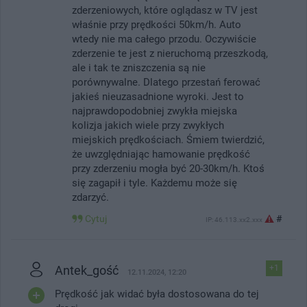
zderzeniowych, które oglądasz w TV jest
właśnie przy prędkości 50km/h. Auto
wtedy nie ma całego przodu. Oczywiście
zderzenie te jest z nieruchomą przeszkodą,
ale i tak te zniszczenia są nie
porównywalne. Dlatego przestań ferować
jakieś nieuzasadnione wyroki. Jest to
najprawdopodobniej zwykła miejska
kolizja jakich wiele przy zwykłych
miejskich prędkościach. Śmiem twierdzić,
że uwzględniając hamowanie prędkość
przy zderzeniu mogła być 20-30km/h. Ktoś
się zagapił i tyle. Każdemu może się
zdarzyć.
Cytuj
#
IP: 46.113.xx2.xxx
Antek_gość
+1
12.11.2024, 12:20
Prędkość jak widać była dostosowana do tej