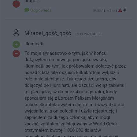
drogi....
Odpowiedz
#
IP: 83.18.xx5.xx8
Mirabel_gość_gość
18.11.2024, 01:35
Illuminati
To moje świadectwo o tym, jak w końcu
dołączyłem do nowego porządku świata,
Illuminati, po tym, jak próbowałem dołączyć przez
ponad 2 lata, ale oszuści kilkakrotnie wyłudzili
ode mnie pieniądze. Tak długo szukałem, aby
dołączyć do Illuminati, ale oszuści wciąż zabierali
mi pieniądze, aż do początku tego roku, kiedy
spotkałem się z Lordem Felixem Morganem
online. Skontaktowałem się z nim i wszystko mu
wyjaśniłem, a on polecił mi użytą rejestrację i
zapłaciłem za dużego członka, abym mógł
zacząć, zostałem zainicjowany w World Order i
otrzymałem kwotę 1 000 000 dolarów
amerykańskich po zakończeniu mojej inicjacji.