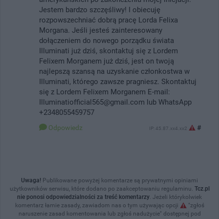
Jestem bardzo szczęśliwy! I obiecuję
rozpowszechniać dobrą pracę Lorda Felixa
Morgana. Jeśli jesteś zainteresowany
dołączeniem do nowego porządku świata
Illuminati już dziś, skontaktuj się z Lordem
Felixem Morganem już dziś, jest on twoją
najlepszą szansą na uzyskanie członkostwa w
Illuminati, którego zawsze pragniesz. Skontaktuj
się z Lordem Felixem Morganem E-mail:
Illuminatiofficial565@gmail.com lub WhatsApp
+2348055459757
Odpowiedz
#
IP: 45.87.xx4.xx2
Uwaga!
Publikowane powyżej komentarze są prywatnymi opiniami
użytkowników serwisu, które dodano po zaakceptowaniu regulaminu.
Tcz.pl
nie ponosi odpowiedzialności za treść komentarzy
. Jeżeli którykolwiek
komentarz łamie zasady, zawiadom nas o tym używając opcji
"zgłoś
naruszenie zasad komentowania lub zgłoś nadużycie" dostępnej pod