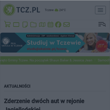
Tczew
24°C
Toggl
naviga
miny Tczew. Na początek Shaun Baker & Jessica Jean
Samochody Goog
AKTUALNOŚCI
Zderzenie dwóch aut w rejonie
Jagiellońskiej