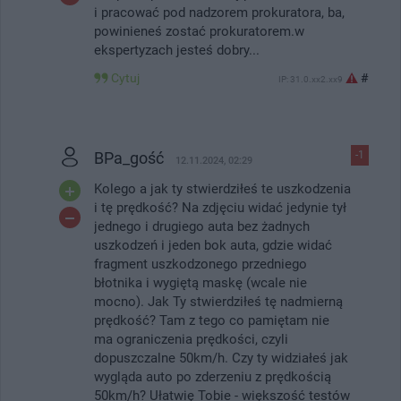
i pracować pod nadzorem prokuratora, ba,
powinieneś zostać prokuratorem.w
ekspertyzach jesteś dobry...
Cytuj
#
IP: 31.0.xx2.xx9
BPa_gość
-1
12.11.2024, 02:29
Kolego a jak ty stwierdziłeś te uszkodzenia
i tę prędkość? Na zdjęciu widać jedynie tył
jednego i drugiego auta bez żadnych
uszkodzeń i jeden bok auta, gdzie widać
fragment uszkodzonego przedniego
błotnika i wygiętą maskę (wcale nie
mocno). Jak Ty stwierdziłeś tę nadmierną
prędkość? Tam z tego co pamiętam nie
ma ograniczenia prędkości, czyli
dopuszczalne 50km/h. Czy ty widziałeś jak
wygląda auto po zderzeniu z prędkością
50km/h? Ułatwię Tobie - większość testów