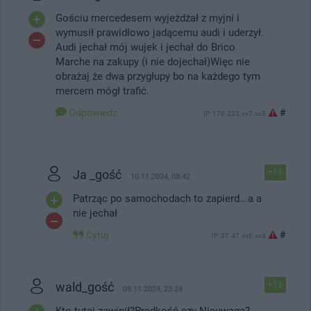
Gościu mercedesem wyjeżdżał z myjni i
wymusił prawidłowo jadącemu audi i uderzył.
Audi jechał mój wujek i jechał do Brico
Marche na zakupy (i nie dojechał)Więc nie
obrażaj że dwa przygłupy bo na każdego tym
mercem mógł trafić.
Odpowiedz
#
IP: 178.235.xx7.xx5
Ja _gość
+15
10.11.2024, 08:42
Patrząc po samochodach to zapierd...a a
nie jechał
Cytuj
#
IP: 37.47.xx8.xx4
wald_gość
+15
09.11.2024, 23:24
Kto tutaj zawinił?Prędkość czy Nieuwaga?