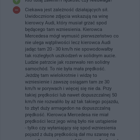
Ciekawa jest zależność działających sił.
Uwidocznione zdjęcia wskazują na winę
kierowcy Audi, który musiał grzać spod
będącego tam wzniesienia. Kierowca
Mercedesa mógł wymusić pierwszeństwo co
nie ulega wątpliwości lecz kierowca Audi
jadąc tam 20 - 30 km/h nie spowodowałby
tak rozległych uszkodzeń w solidnym aucie.
Ludzie patrzcie jak rozerwało ren solidny
samochód. To nie była mała prędkość.
Jeżdżę tam wielokrotnie i widzę to
wzniesienie i zawszę osiągam tam ze 30
km/h w porywach i więcej się nie da. Przy
takiej prędkości lub nawet dopuszczalnej 50
km/h nie rozwaliło by aż tak takiego pojazdu,
to zbyt duży armagedon na dopuszczalną
prędkość. Kierowca Mercedesa nie miał
prędkości lecz jego winą było nie ustąpienie
- tylko czy wyłaniający się spod wzniesienia
pojazd z dużą prędkością dał mu szansę na