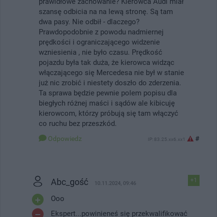
prawidłowe zachowanie? Kierowca Audi miał
szansę odbicia na na lewą stronę. Są tam
dwa pasy. Nie odbił - dlaczego?
Prawdopodobnie z powodu nadmiernej
prędkości i ograniczającego widzenie
wzniesienia , nie było czasu. Prędkość
pojazdu była tak duża, że kierowca widząc
włączającego się Mercedesa nie był w stanie
już nic zrobić i niestety doszło do zderzenia.
Ta sprawa będzie pewnie polem popisu dla
biegłych różnej maści i sądów ale kibicuję
kierowcom, którzy próbują się tam włączyć
co ruchu bez przeszkód.
Odpowiedz
#
IP: 83.25.xx6.xx1
Abc_gość
+1
10.11.2024, 09:46
Ooo
Ekspert...powinieneś się przekwalifikować