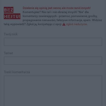
Dzielenie się opinią jest cenne, ale może ranić innych!
Komentujesz? Nie rań i nie obrażaj innych! "Nie" dla
komentarzy zawierających - przemoc, pomawianie, groźby,
propagowanie nienawiści, fałszywe informacje, spam. Widzisz
taką wypowiedź? Zgłoś ją, korzystając z opcji
zgłoś nadużycie
.
Twój nick
Temat
Treść komentarza