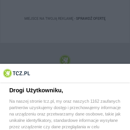
MIEJSCE NA TWOJĄ REKLAMĘ -
SPRAWDŹ OFERTĘ
© 2001-2026 Tczew - TCZ.PL Sp. z o.o. Internetowy Serwis Informacyjny Miasta
Tczewa
Drogi Użytkowniku,
Na naszej stronie tcz.pl, my oraz naszych 1162 zaufanych
partnerów uzyskujemy dostęp i przechowujemy informacje
na urządzeniu oraz przetwarzamy dane osobowe, takie jak
unikalne identyfikatory, standardowe informacje wysyłane
przez urządzenie czy dane przeglądania w celu