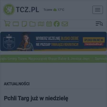
Tczew
17°C
Toggl
naviga
o Gminy Tczew. Na początek Shaun Baker & Jessica Jean
Samochody G
AKTUALNOŚCI
Pchli Targ już w niedzielę