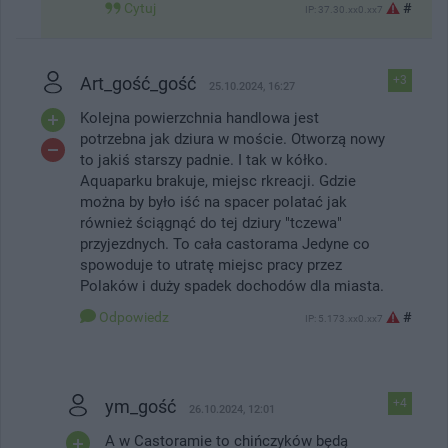
Cytuj
#
IP: 37.30.xx0.xx7
Art_gość_gość
+3
25.10.2024, 16:27
Kolejna powierzchnia handlowa jest
potrzebna jak dziura w moście. Otworzą nowy
to jakiś starszy padnie. I tak w kółko.
Aquaparku brakuje, miejsc rkreacji. Gdzie
można by było iść na spacer polatać jak
również ściągnąć do tej dziury "tczewa"
przyjezdnych. To cała castorama Jedyne co
spowoduje to utratę miejsc pracy przez
Polaków i duży spadek dochodów dla miasta.
Odpowiedz
#
IP: 5.173.xx0.xx7
ym_gość
+4
26.10.2024, 12:01
A w Castoramie to chińczyków będą