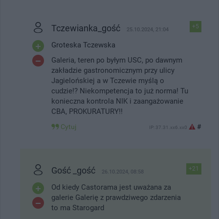
Tczewianka_gość
+5
25.10.2024, 21:04
Groteska Tczewska
Galeria, teren po byłym USC, po dawnym
zakładzie gastronomicznym przy ulicy
Jagielońskiej a w Tczewie myślą o
cudzie!? Niekompetencja to już norma! Tu
konieczna kontrola NIK i zaangażowanie
CBA, PROKURATURY!!
Cytuj
#
IP: 37.31.xx6.xx0
Gość _gość
+21
26.10.2024, 08:58
Od kiedy Castorama jest uważana za
galerie Galerię z prawdziwego zdarzenia
to ma Starogard