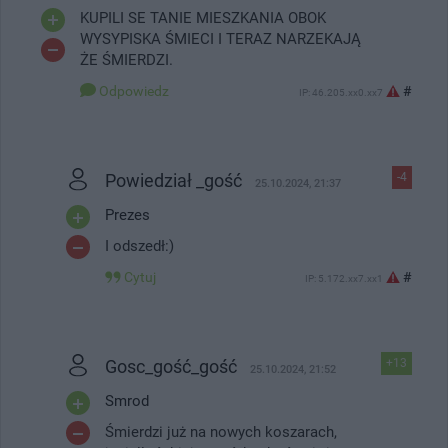
KUPILI SE TANIE MIESZKANIA OBOK
WYSYPISKA ŚMIECI I TERAZ NARZEKAJĄ
ŻE ŚMIERDZI.
Odpowiedz
#
IP: 46.205.xx0.xx7
Powiedział _gość
-4
25.10.2024, 21:37
Prezes
I odszedł:)
Cytuj
#
IP: 5.172.xx7.xx1
Gosc_gość_gość
+13
25.10.2024, 21:52
Smrod
Śmierdzi już na nowych koszarach,