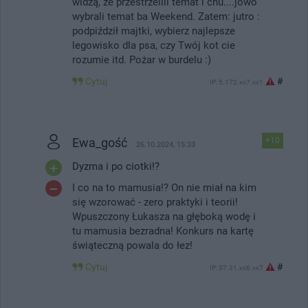
widzą, że przestrzelili temat i chu....jowo
wybrali temat ba Weekend. Zatem: jutro :
podpiździł majtki, wybierz najlepsze
legowisko dla psa, czy Twój kot cie
rozumie itd. Pożar w burdelu :)
Cytuj
#
IP: 5.172.xx7.xx1
Ewa_gość
+10
26.10.2024, 15:33
Dyzma i po ciotki!?
I co na to mamusia!? On nie miał na kim
się wzorować - zero praktyki i teorii!
Wpuszczony Łukasza na głęboką wodę i
tu mamusia bezradna! Konkurs na kartę
świąteczną powala do łez!
Cytuj
#
IP: 37.31.xx6.xx7