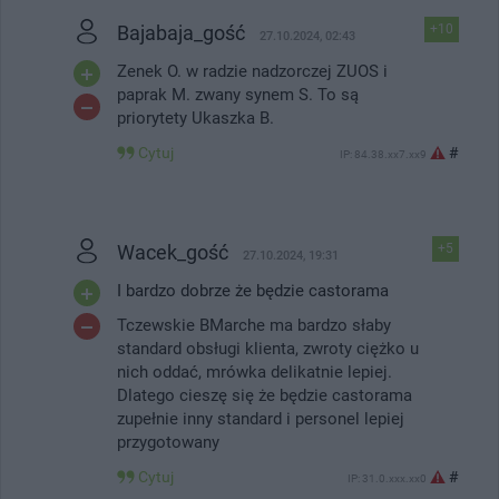
Bajabaja_gość
+10
27.10.2024, 02:43
Zenek O. w radzie nadzorczej ZUOS i
paprak M. zwany synem S. To są
priorytety Ukaszka B.
Cytuj
#
IP: 84.38.xx7.xx9
Wacek_gość
+5
27.10.2024, 19:31
I bardzo dobrze że będzie castorama
Tczewskie BMarche ma bardzo słaby
standard obsługi klienta, zwroty ciężko u
nich oddać, mrówka delikatnie lepiej.
Dlatego cieszę się że będzie castorama
zupełnie inny standard i personel lepiej
przygotowany
Cytuj
#
IP: 31.0.xxx.xx0