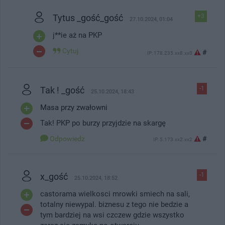
Tytus _gość_gość
+3
27.10.2024, 01:04
j**ie aż na PKP
Cytuj
#
IP: 178.235.xx8.xx0
Tak ! _gość
-1
25.10.2024, 18:43
Masa przy zwałowni
Tak! PKP po burzy przyjdzie na skargę
Odpowiedz
#
IP: 5.173.xx2.xx2
x_gość
-1
25.10.2024, 18:52
castorama wielkosci mrowki smiech na sali,
totalny niewypal. biznesu z tego nie bedzie a
tym bardziej na wsi czczew gdzie wszystko