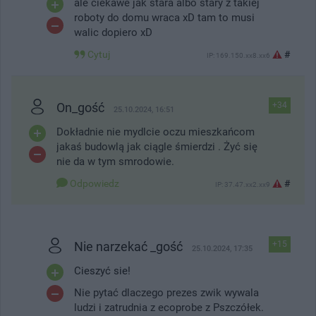
ale ciekawe jak stara albo stary z takiej
roboty do domu wraca xD tam to musi
walic dopiero xD
Cytuj
#
IP: 169.150.xx8.xx6
On_gość
+34
25.10.2024, 16:51
Dokładnie nie mydlcie oczu mieszkańcom
jakaś budowlą jak ciągle śmierdzi . Żyć się
nie da w tym smrodowie.
Odpowiedz
#
IP: 37.47.xx2.xx9
Nie narzekać _gość
+15
25.10.2024, 17:35
Cieszyć sie!
Nie pytać dlaczego prezes zwik wywala
ludzi i zatrudnia z ecoprobe z Pszczółek.