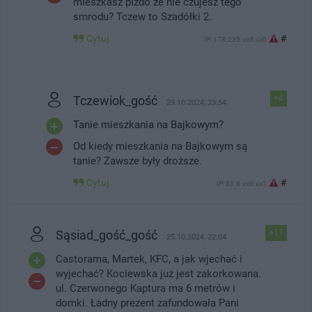
mieszkasz pIzdo że nie czujesz tego
smrodu? Tczew to Szadółki 2.
Cytuj
#
IP: 178.235.xx8.xx0
Tczewiok_gość
+4
29.10.2024, 23:54
Tanie mieszkania na Bajkowym?
Od kiedy mieszkania na Bajkowym są
tanie? Zawsze były droższe.
Cytuj
#
IP: 83.8.xx6.xx1
Sąsiad_gość_gość
+11
25.10.2024, 22:04
Castorama, Martek, KFC, a jak wjechać i
wyjechać? Kociewska już jest zakorkowana.
ul. Czerwonego Kaptura ma 6 metrów i
domki. Ładny prezent zafundowała Pani