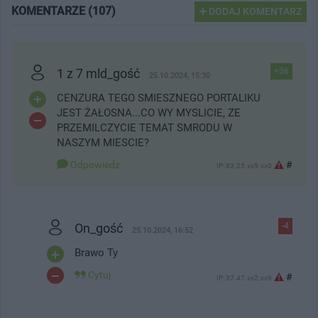
KOMENTARZE (107)
DODAJ KOMENTARZ
1 z 7 mld_gość
+36
25.10.2024, 15:30
CENZURA TEGO SMIESZNEGO PORTALIKU
JEST ŻAŁOSNA...CO WY MYSLICIE, ZE
PRZEMILCZYCIE TEMAT SMRODU W
NASZYM MIESCIE?
Odpowiedz
#
IP: 83.25.xx9.xx0
On_gość
-4
25.10.2024, 16:52
Brawo Ty
Cytuj
#
IP: 37.47.xx2.xx9