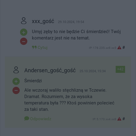
xxx_gość
29.10.2024, 19:54
Umyj zęby to nie będzie Ci śmierdzieć! Twój
komentarz jest nie na temat.
Cytuj
#
IP: 178.235.xx9.xx5
Andersen_gość_gość
+42
25.10.2024, 15:34
Śmierdzi
Ale wczoraj waliło stęchlizną w Tczewie.
Dramat. Rozumiem, że za wysoka
temperatura była ??? Ktoś powinien polecieć
za taki stan.
Odpowiedz
#
IP: 5.173.xx4.xx8