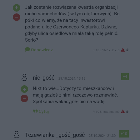
Jak zostanie rozwiązana kwestia organizacji
ruchu samochodów ( w tym ciężarowych). Bo
póki co wiemy, że na tacy inwestorowi
podano ulicę Czerwonego Kapturka. Dziwne,
gdyby ulica osiedlowa miała taką rolę pełnić.
Serio?
Odpowiedz
#
IP: 185.167.xx2.xx3
nic_gość
+4
29.10.2024, 13:15
Nikt to wie...Dotyczy to mieszkańców i
mają gdzieś z nimi rzeczowo rozmawiać.
Spotkania wakacyjne- pic na wodę
Cytuj
#
IP: 195.164.xx4.xx9
Tczewianka _gość_gość
+10
25.10.2024, 21:30