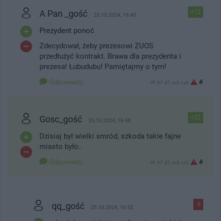
A Pan _gość
+12
25.10.2024, 16:40
Prezydent ponoć
Zdecydował, żeby prezesowi ZUOS
przedłużyć kontrakt. Brawa dla prezydenta i
prezesa! Łubudubu! Pamiętajmy o tym!
Odpowiedz
#
IP: 37.47.xx0.xx0
Gosc_gość
+22
25.10.2024, 16:48
Dzisiaj był wielki smród, szkoda takie fajne
miasto było..
Odpowiedz
#
IP: 37.47.xx6.xx2
qq_gość
-5
25.10.2024, 16:52