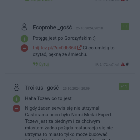
Ecoprobe _gość
+1
25.10.2024, 20:18
Potęgą jest po Gorczyńskim :)
tnij.tcz.pl/?u=0db864
Ci co umieją to
czytać, pękną ze śmiechu.
Cytuj
#
IP: 5.172.xx7.xx1
Troikus _gość
+11
25.10.2024, 20:09
Haha Tczew co to jest
Nigdy żaden serwis się nie utrzymał
Castorama poco było Nomi Medai Expert.
Tczew jest za biednym i za chciwym
miastem żadna pożąda restauracja się nie
utrzyma to miasto tylko może budować