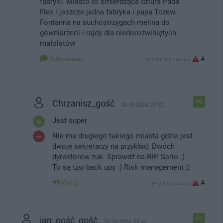
fabryki. Miasto to śmierdząca dziura Pada
Flex i jeszcze jedna fabryka i papa Tczew.
Fontanna na suchostrzygach melina do
gówniarzerii i rajdy dla niedorozwiniętych
małolatów
Odpowiedz
#
IP: 109.169.xx9.xx2
Chrzanisz_gość
+9
25.10.2024, 20:22
Jest super
Nie ma drugiego takiego miasta gdzie jest
dwoje sekretarzy na przykład. Dwóch
dyrektorów zuk. Sprawdź na BIP. Serio :)
To są tzw back upy :) Risk management ;)
Cytuj
#
IP: 5.172.xx7.xx1
jan_gość_gość
+1
25.10.2024, 20:42