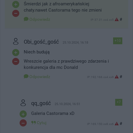
Śmierdzi jak z afroamerykańskiej
chaty.nawet Castorama tego nie zmieni
Odpowiedz
#
IP: 37.31.xx4.xx5
Obi_gość_gość
+10
25.10.2024, 16:18
Niech budują
Wreszcie galeria z prawdziwego zdarzenia i
konkurencja dla mc Donald
Odpowiedz
#
IP: 192.166.xx4.xx9
qq_gość
+7
25.10.2024, 16:51
Galeria Castorama xD
Cytuj
#
IP: 169.150.xx8.xx6