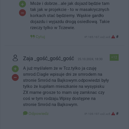
Może i dobrze...ale jak dojazd będzie tam
tak jak w projekcie - to w masakrycznych
korkach stać będziemy. Wąskie gardło
dojazdu i wyjazdu drogą osiedlową. Takie
rzeczy tylko w Tczewie.
Cytuj
#
IP: 185.167.xx2.xx3
Zaja _gość_gość_gość
+12
25.10.2024, 18:30
A już myślałem że w Tcz.tylko ja czuję
smrod.Ciagle wpisuje dni ze smrodem na
stronie Smród na Bajkowym.odpowiedzi były
tylko że kupiłam mieszkanie na wysypisku
ZX marne grosze to mam się zamknac czy
coś w tym rodzaju.Wpisy dostępne na
stronie Smród na Bajkowym.
Odpowiedz
#
IP: 109.197.xx2.xx5