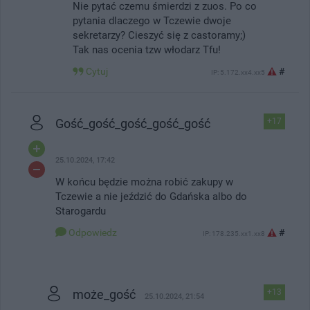
Nie pytać czemu śmierdzi z zuos. Po co
pytania dlaczego w Tczewie dwoje
sekretarzy? Cieszyć się z castoramy;)
Tak nas ocenia tzw włodarz Tfu!
Cytuj
#
IP: 5.172.xx4.xx5
Gość_gość_gość_gość_gość
+17
25.10.2024, 17:42
W końcu będzie można robić zakupy w
Tczewie a nie jeździć do Gdańska albo do
Starogardu
Odpowiedz
#
IP: 178.235.xx1.xx8
może_gość
+13
25.10.2024, 21:54