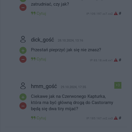
zatrudniać, czy jak?
Cytuj
#
IP: 109.197.xx7.xx2
dick_gość
28.10.2024, 13:16
Przestań pieprzyć jak się nie znasz?
Cytuj
#
IP: 83.18.xx8.xx1
hmm_gość
+3
29.10.2024, 17:35
Ciekawe jak na Czerwonego Kapturka,
która ma być główną drogą do Castoramy
będą się dwa tiry mijać?
Cytuj
#
IP: 185.167.xx2.xx3