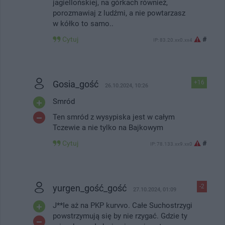
jagiellońskiej, na górkach również,
porozmawiaj z ludźmi, a nie powtarzasz
w kółko to samo..
Cytuj
#
IP: 83.20.xx0.xx4
Gosia_gość
+16
26.10.2024, 10:26
Smród
Ten smród z wysypiska jest w całym
Tczewie a nie tylko na Bajkowym
Cytuj
#
IP: 78.133.xx9.xx0
yurgen_gość_gość
-2
27.10.2024, 01:09
J**Ie aż na PKP kurvvo. Całe Suchostrzygi
powstrzymują się by nie rzygać. Gdzie ty