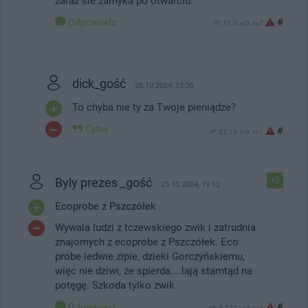
zaraz sie zamyka po otwarciu.
Odpowiedz
#
IP: 31.0.xx5.xx7
dick_gość
28.10.2024, 13:30
To chyba nie ty za Twoje pieniądze?
Cytuj
#
IP: 83.18.xx8.xx1
Byly prezes _gość
+5
25.10.2024, 19:12
Ecoprobe z Pszczółek
Wywala ludzi z tczewskiego zwik i zatrudnia
znajomych z ecoprobe z Pszczółek. Eco
probe ledwie zipie, dzieki Gorczyńskiemu,
więc nie dziwi, że spierda....lają stamtąd na
potęgę. Szkoda tylko zwik.
Odpowiedz
#
IP: 5.172.xx4.xx5