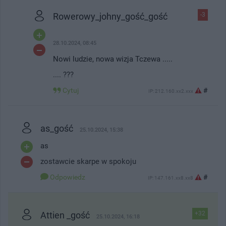
Rowerowy_johny_gość_gość
-3
28.10.2024, 08:45
Nowi ludzie, nowa wizja Tczewa .....
.... ???
Cytuj
#
IP: 212.160.xx2.xxx
as_gość
25.10.2024, 15:38
as
zostawcie skarpe w spokoju
Odpowiedz
#
IP: 147.161.xx8.xx8
Attien _gość
+32
25.10.2024, 16:18