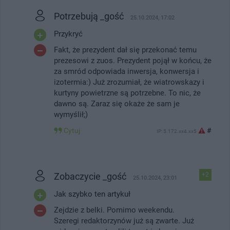
Potrzebują _gość
25.10.2024, 17:02
Przykryć
Fakt, że prezydent dał się przekonać temu
prezesowi z zuos. Prezydent pojął w końcu, że
za smród odpowiada inwersja, konwersja i
izotermia:) Już zrozumiał, że wiatrowskazy i
kurtyny powietrzne są potrzebne. To nic, że
dawno są. Zaraz się okaże że sam je
wymyślił;)
Cytuj
#
IP: 5.172.xx4.xx5
Zobaczycie _gość
+2
25.10.2024, 23:01
Jak szybko ten artykuł
Zejdzie z belki. Pomimo weekendu.
Szeregi redaktorzynów już są zwarte. Już