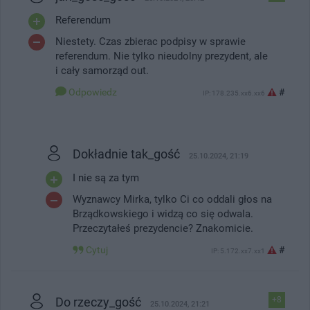
Referendum
Niestety. Czas zbierac podpisy w sprawie
referendum. Nie tylko nieudolny prezydent, ale
i cały samorząd out.
Odpowiedz
#
IP: 178.235.xx6.xx6
Dokładnie tak_gość
25.10.2024, 21:19
I nie są za tym
Wyznawcy Mirka, tylko Ci co oddali głos na
Brządkowskiego i widzą co się odwala.
Przeczytałeś prezydencie? Znakomicie.
Cytuj
#
IP: 5.172.xx7.xx1
Do rzeczy_gość
+8
25.10.2024, 21:21