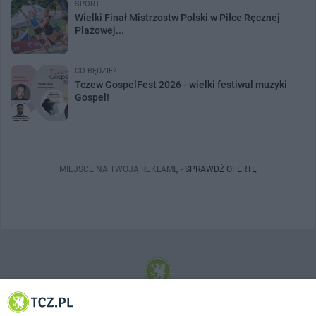
SPORT
Wielki Finał Mistrzostw Polski w Piłce Ręcznej
Plażowej...
CO BĘDZIE?
Tczew GospelFest 2026 - wielki festiwal muzyki
Gospel!
MIEJSCE NA TWOJĄ REKLAMĘ -
SPRAWDŹ OFERTĘ
© 2001-2026 Tczew - TCZ.PL Sp. z o.o. Internetowy Serwis Informacyjny Miasta
Tczewa