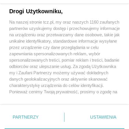
Drogi Użytkowniku,
Na naszej stronie tcz.pl, my oraz naszych 1160 zaufanych
partnerów uzyskujemy dostęp i przechowujemy informacje
na urządzeniu oraz przetwarzamy dane osobowe, takie jak
unikalne identyfikatory, standardowe informacje wysyłane
przez urządzenie czy dane przeglądania w celu
zapewniania spersonalizowanych reklam, wybór
O FIRMIE
POLITYKA PRYWATNOŚCI
HOSTING
spersonalizowanych treści, pomiar reklam i treści, badanie
REKLAMA
WSPÓŁPRACA
RSS
FACEBOOK
KONTAKT
odbiorców oraz ulepszanie usług. Za zgodą Użytkownika
my i Zaufani Partnerzy możemy używać dokładnych
Nasze serwisy
danych geolokalizacyjnych oraz aktywnie skanować
charakterystykę urządzenia do celów identyfikacji.
Aktualności
Muzyka i kultura
Ponieważ cenimy Twoją prywatność, prosimy o zgodę na
Tcz24
Archiwum wydarzeń
korzystanie z tych technologii poprzez kliknięcie
Kronika Policyjna
Telewizja Internetowa
„Akceptuję”. Zgoda jest dobrowolna i zawsze możesz ją
Kalendarz imprez
Sport
zmienić/wycofać klikając przycisk ustawień prywatności
Salony urody i masażu
Żłobki i przedszkola
PARTNERZY
USTAWIENIA
Historia miasta
Zdjęcia miasta
znajdujący się w lewym dolnym rogu strony
. Niektóre
Władze miasta
Zabytki
rodzaje przetwarzania danych nie wymagają zgody