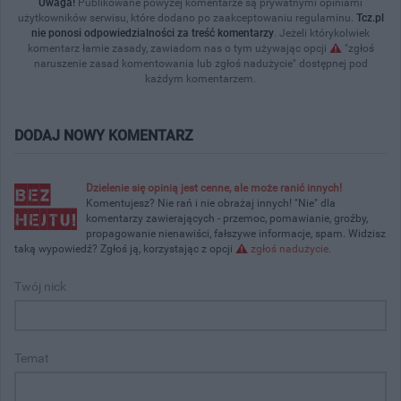
Uwaga!
Publikowane powyżej komentarze są prywatnymi opiniami
użytkowników serwisu, które dodano po zaakceptowaniu regulaminu.
Tcz.pl
nie ponosi odpowiedzialności za treść komentarzy
. Jeżeli którykolwiek
komentarz łamie zasady, zawiadom nas o tym używając opcji
"zgłoś
naruszenie zasad komentowania lub zgłoś nadużycie" dostępnej pod
każdym komentarzem.
DODAJ NOWY KOMENTARZ
Dzielenie się opinią jest cenne, ale może ranić innych!
Komentujesz? Nie rań i nie obrażaj innych! "Nie" dla
komentarzy zawierających - przemoc, pomawianie, groźby,
propagowanie nienawiści, fałszywe informacje, spam. Widzisz
taką wypowiedź? Zgłoś ją, korzystając z opcji
zgłoś nadużycie
.
Twój nick
Temat