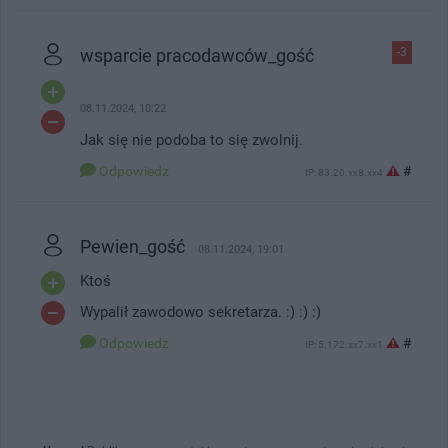
wsparcie pracodawców_gość
-3
08.11.2024, 10:22
Jak się nie podoba to się zwolnij.
Odpowiedz
#
IP: 83.20.xx8.xx4
Pewien_gość
08.11.2024, 19:01
Ktoś
Wypalił zawodowo sekretarza. :) :) :)
Odpowiedz
#
IP: 5.172.xx7.xx1