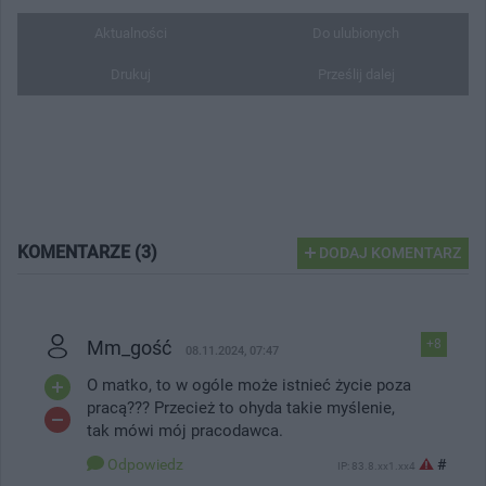
Aktualności
Do ulubionych
Drukuj
Prześlij dalej
KOMENTARZE (3)
DODAJ KOMENTARZ
Mm_gość
+8
08.11.2024, 07:47
O matko, to w ogóle może istnieć życie poza
pracą??? Przecież to ohyda takie myślenie,
tak mówi mój pracodawca.
Odpowiedz
#
IP: 83.8.xx1.xx4