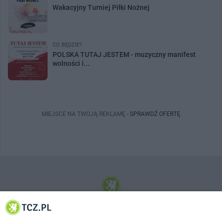
Wakacyjny Turniej Piłki Nożnej
CO BĘDZIE?
POLSKA TUTAJ JESTEM - muzyczny manifest
wolności i...
MIEJSCE NA TWOJĄ REKLAMĘ -
SPRAWDŹ OFERTĘ
© 2001-2026 Tczew - TCZ.PL Sp. z o.o. Internetowy Serwis Informacyjny Miasta
Tczewa