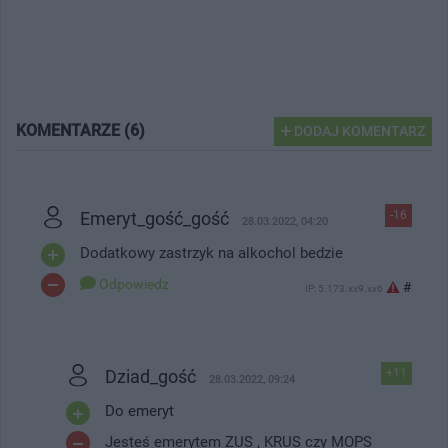
KOMENTARZE (6)
DODAJ KOMENTARZ
Emeryt_gość_gość
-16
28.03.2022, 04:20
Dodatkowy zastrzyk na alkochol bedzie
Odpowiedz
#
IP: 5.173.xx9.xx6
Dziad_gość
+11
28.03.2022, 09:24
Do emeryt
Jesteś emerytem ZUS , KRUS czy MOPS