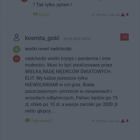
? Tak tylko pytam !
Cytuj
#
IP: 109.207.xx8.xx5
kosmita_gość
-15
28.03.2022, 04:35
wielki reset nadchodzi.
nadchodzi wielki kryzys i pandemia i inne
trudności. Musi to być zrealizowane przez
WIELKĄ RADĘ MĘDRCÓW ŚWIATOWYCH
ELIT. Wy ludzie jesteście tylko
NIEWOLNIKAMI w ich grze. Biada
zaszczepionym -umrzecie w cierpieniach i
wrzodach odbytniczych. Paliwo będzie po 15
zł, chleb po 10 zł, a wasze zarobki po 2000 zł
netto głupcy....
Odpowiedz
#
IP: 109.207.xx4.xx2