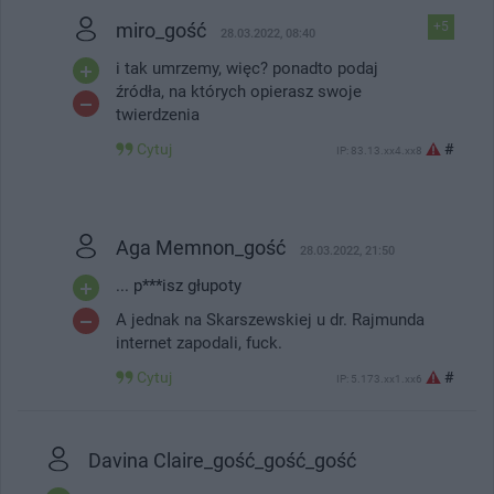
miro_gość
+5
28.03.2022, 08:40
i tak umrzemy, więc? ponadto podaj
źródła, na których opierasz swoje
twierdzenia
Cytuj
#
IP: 83.13.xx4.xx8
Aga Memnon_gość
28.03.2022, 21:50
... p***isz głupoty
A jednak na Skarszewskiej u dr. Rajmunda
internet zapodali, fuck.
Cytuj
#
IP: 5.173.xx1.xx6
Davina Claire_gość_gość_gość