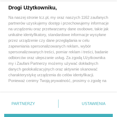
Drogi Użytkowniku,
Na naszej stronie tcz.pl, my oraz naszych 1162 zaufanych
partnerów uzyskujemy dostęp i przechowujemy informacje
na urządzeniu oraz przetwarzamy dane osobowe, takie jak
unikalne identyfikatory, standardowe informacje wysyłane
przez urządzenie czy dane przeglądania w celu
zapewniania spersonalizowanych reklam, wybór
O FIRMIE
POLITYKA PRYWATNOŚCI
HOSTING
spersonalizowanych treści, pomiar reklam i treści, badanie
REKLAMA
WSPÓŁPRACA
RSS
FACEBOOK
KONTAKT
odbiorców oraz ulepszanie usług. Za zgodą Użytkownika
my i Zaufani Partnerzy możemy używać dokładnych
Nasze serwisy
danych geolokalizacyjnych oraz aktywnie skanować
charakterystykę urządzenia do celów identyfikacji.
Aktualności
Muzyka i kultura
Ponieważ cenimy Twoją prywatność, prosimy o zgodę na
Tcz24
Archiwum wydarzeń
korzystanie z tych technologii poprzez kliknięcie
Kronika Policyjna
Telewizja Internetowa
„Akceptuję”. Zgoda jest dobrowolna i zawsze możesz ją
Kalendarz imprez
Sport
zmienić/wycofać klikając przycisk ustawień prywatności
Salony urody i masażu
Żłobki i przedszkola
PARTNERZY
USTAWIENIA
Historia miasta
Zdjęcia miasta
znajdujący się w lewym dolnym rogu strony
. Niektóre
Władze miasta
Zabytki
rodzaje przetwarzania danych nie wymagają zgody
użytkownika, ale masz prawo sprzeciwić się takiemu