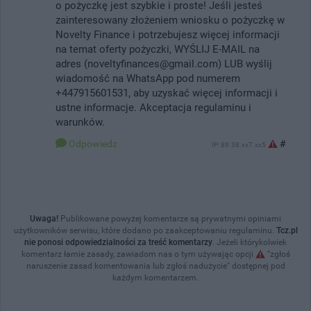
o pożyczkę jest szybkie i proste! Jeśli jesteś
zainteresowany złożeniem wniosku o pożyczkę w
Novelty Finance i potrzebujesz więcej informacji
na temat oferty pożyczki, WYŚLIJ E-MAIL na
adres (noveltyfinances@gmail.com) LUB wyślij
wiadomość na WhatsApp pod numerem
+447915601531, aby uzyskać więcej informacji i
ustne informacje. Akceptacja regulaminu i
warunków.
Odpowiedz
#
IP: 89.38.xx7.xx5
Uwaga!
Publikowane powyżej komentarze są prywatnymi opiniami
użytkowników serwisu, które dodano po zaakceptowaniu regulaminu.
Tcz.pl
nie ponosi odpowiedzialności za treść komentarzy
. Jeżeli którykolwiek
komentarz łamie zasady, zawiadom nas o tym używając opcji
"zgłoś
naruszenie zasad komentowania lub zgłoś nadużycie" dostępnej pod
każdym komentarzem.