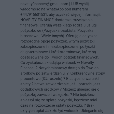
noveltyfinances@gmail.com | LUB wyślij
wiadomość na WhatsApp pod numerem
+447915601531, aby uzyskać więcej informacji.
NOVELTY FINANCE dostarcza rozwiązania
finansowe. Oferują wszelkiego rodzaju usługi
pożyczkowe (Pożyczka osobista, Pożyczka
biznesowa i Wiele innych). Oferują elastyczne i
różnorodne opcje pożyczek, w tym pożyczki
zabezpieczone i niezabezpieczone, pożyczki
długoterminowe i krótkoterminowe, które są
dostosowane do Twoich potrzeb finansowych.
Co zyskujesz, składając wniosek w Novelty
Finance: ? Natychmiastowy dostęp do Twoich
środków po zatwierdzeniu. ? Konkurencyjne stopy
procentowe (3% rocznie) ? Elastyczne warunki
spłaty ? Łatwe zatwierdzenie, jeśli potrzebujesz
dodatkowych środków ? Możesz ubiegać się o
pożyczkę zawsze i wszędzie. ? Nie będziesz
spieszył się ze spłatą pożyczki, będziesz miał
czas na rozpoczęcie spłaty pożyczki. ? Brak
ukrytych opłat Jak złożyć wniosek: Ubieganie się