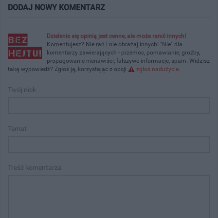
DODAJ NOWY KOMENTARZ
Dzielenie się opinią jest cenne, ale może ranić innych!
Komentujesz? Nie rań i nie obrażaj innych! "Nie" dla
komentarzy zawierających - przemoc, pomawianie, groźby,
propagowanie nienawiści, fałszywe informacje, spam. Widzisz
taką wypowiedź? Zgłoś ją, korzystając z opcji
zgłoś nadużycie
.
Twój nick
Temat
Treść komentarza