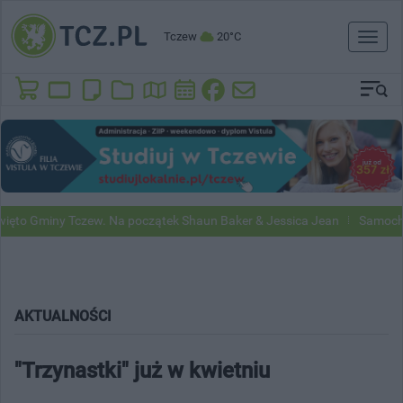
Tczew
20°C
Toggl
naviga
Gminy Tczew. Na początek Shaun Baker & Jessica Jean
Samochody Goo
AKTUALNOŚCI
"Trzynastki" już w kwietniu