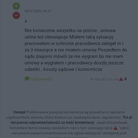
08.07.2026, 09:37
x
Nie koniecznie wszystko na piśmie , umowa
ustna też obowiązuje Miałem taką sytuację
pracowałem w ochronie pracodawca zalegał m i
za 3 miesiące a nie miałem umowy Poszedłem do
sądu znajomi mówili że nie wygram bo nie mam
umowy a wygrałem i pracodawcy doszły jeszcze
odsetki , koszty sądowe i komornicze
Odpowiedz
#
IP: 109.207.xx2.xx8
Uwaga!
Publikowane powyżej komentarze są prywatnymi opiniami
użytkowników serwisu, które dodano po zaakceptowaniu regulaminu.
Tcz.pl
nie ponosi odpowiedzialności za treść komentarzy
. Jeżeli którykolwiek
komentarz łamie zasady, zawiadom nas o tym używając opcji
"zgłoś
naruszenie zasad komentowania lub zgłoś nadużycie" dostępnej pod