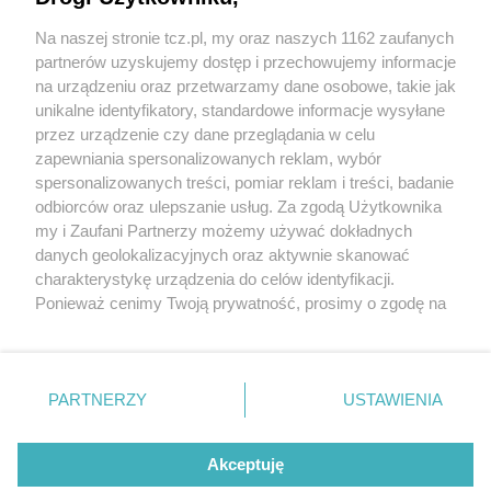
Na naszej stronie tcz.pl, my oraz naszych 1162 zaufanych
partnerów uzyskujemy dostęp i przechowujemy informacje
na urządzeniu oraz przetwarzamy dane osobowe, takie jak
unikalne identyfikatory, standardowe informacje wysyłane
przez urządzenie czy dane przeglądania w celu
zapewniania spersonalizowanych reklam, wybór
O FIRMIE
POLITYKA PRYWATNOŚCI
HOSTING
spersonalizowanych treści, pomiar reklam i treści, badanie
REKLAMA
WSPÓŁPRACA
RSS
FACEBOOK
KONTAKT
odbiorców oraz ulepszanie usług. Za zgodą Użytkownika
my i Zaufani Partnerzy możemy używać dokładnych
Nasze serwisy
danych geolokalizacyjnych oraz aktywnie skanować
charakterystykę urządzenia do celów identyfikacji.
Aktualności
Muzyka i kultura
Ponieważ cenimy Twoją prywatność, prosimy o zgodę na
Tcz24
Archiwum wydarzeń
korzystanie z tych technologii poprzez kliknięcie
Kronika Policyjna
Telewizja Internetowa
„Akceptuję”. Zgoda jest dobrowolna i zawsze możesz ją
Kalendarz imprez
Sport
zmienić/wycofać klikając przycisk ustawień prywatności
Salony urody i masażu
Żłobki i przedszkola
PARTNERZY
USTAWIENIA
Historia miasta
Zdjęcia miasta
znajdujący się w lewym dolnym rogu strony
. Niektóre
Władze miasta
Zabytki
rodzaje przetwarzania danych nie wymagają zgody
użytkownika, ale masz prawo sprzeciwić się takiemu
Akceptuję
przetwarzaniu. Preferencje będą miały zastosowania tylko