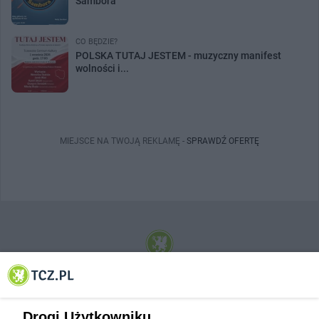
Sambora
CO BĘDZIE?
POLSKA TUTAJ JESTEM - muzyczny manifest
wolności i...
MIEJSCE NA TWOJĄ REKLAMĘ -
SPRAWDŹ OFERTĘ
© 2001-2026 Tczew - TCZ.PL Sp. z o.o. Internetowy Serwis Informacyjny Miasta
Tczewa
Drogi Użytkowniku,