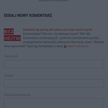
każdym komentarzem.
DODAJ NOWY KOMENTARZ
Dzielenie się opinią jest cenne, ale może ranić innych!
Komentujesz? Nie rań i nie obrażaj innych! "Nie" dla
komentarzy zawierających - przemoc, pomawianie, groźby,
propagowanie nienawiści, fałszywe informacje, spam. Widzisz
taką wypowiedź? Zgłoś ją, korzystając z opcji
zgłoś nadużycie
.
Twój nick
Temat
Treść komentarza