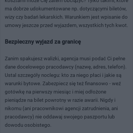
kosztami może Cię zatem obciążyć? Tylko takimi, które
ma dobrze udokumentowane np. dotyczącymi biletów,
wizy czy badań lekarskich. Warunkiem jest wpisanie do
umowy jeszcze przed wyjazdem, wszystkich tych kwot.
Bezpieczny wyjazd za granicę
Zanim spakujesz walizki, agencja musi podać Ci pełne
dane docelowego pracodawcy (nazwę, adres, telefon).
Ustal szczegóły noclegu: kto za niego płaci i jakie są
warunki bytowe. Zabezpiecz się też finansowo - weź
gotówkę na pierwszy miesiąc i miej odłożone
pieniądze na bilet powrotny w razie awarii. Nigdy i
nikomu (ani pracownikowi agencji zatrudnienia, ani
pracodawcy) nie oddawaj swojego paszportu lub
dowodu osobistego.