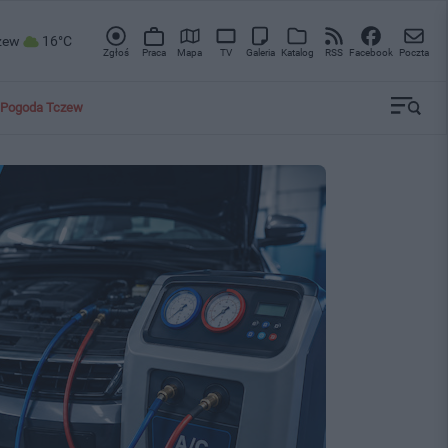
zew
16°C
Zgłoś
Praca
Mapa
TV
Galeria
Katalog
RSS
Facebook
Poczta
Pogoda Tczew