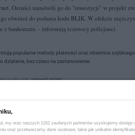
rnet. Oszuści namówili go do "inwestycji" w projekt zw
go również do podania kodu BLIK. W efekcie mężczyzn
ne z bankomatu. - informują tczewscy policjanci.
ystują popularne metody płatności oraz obietnice szybkiego
o działania, bez czasu na zastanowienie.
 TWOJĄ REKLAMĘ -
SPRAWDŹ OFERTĘ
niku,
ostępniać go obcym osobom,
z.pl, my oraz naszych 1162 zaufanych partnerów uzyskujemy dostęp
prosić o przesyłanie kodów BLIK,
niu oraz przetwarzamy dane osobowe, takie jak unikalne identyfikat