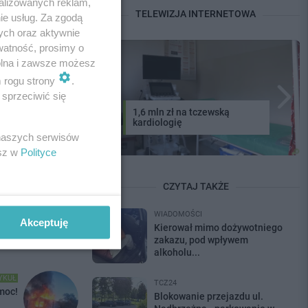
alizowanych reklam,
TELEWIZJA INTERNETOWA
ie usług. Za zgodą
ych oraz aktywnie
watność, prosimy o
wolna i zawsze możesz
m rogu strony
.
sprzeciwić się
1,6 mln zł na tczewską
kardiologię
 naszych serwisów
esz w
Polityce
zy po prostu
CZYTAJ TAKŻE
ublikujemy je
WIADOMOŚCI
Akceptuję
Kierował mimo dożywotniego
zakazu, pod wpływem
alkoholu...
YKUŁ
TCZ24
moc!
Blokowanie przejazdu ul.