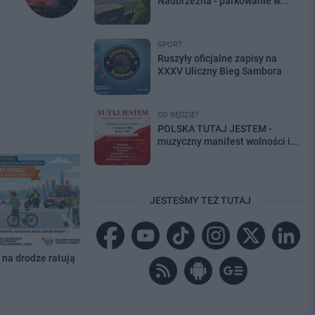
Nadbrzeżna - parkowanie w...
SPORT
Ruszyły oficjalne zapisy na
XXXV Uliczny Bieg Sambora
CO BĘDZIE?
POLSKA TUTAJ JESTEM -
muzyczny manifest wolności i...
JESTEŚMY TEŻ TUTAJ
 na drodze ratują
Policjanci z Pelplina namierzyli
Wspólna 
włamywacza. 27-latek odpowie za
Zabezpi
trzy kradzieże
automat