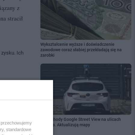
iązany z
a stracił
Wykształcenie wyższe i doświadczenie
zawodowe coraz słabiej przekładają się na
 zysku. Ich
zarobki
Samochody Google Street View na ulicach
 i przechowujemy
Tczewa. Aktualizują mapy
ory, standardowe