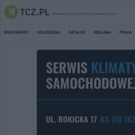
Internetowy Serwis Informacyjny Miasta Tczewa
WIADOMOŚCI
OGŁOSZENIA
KATALOG
REKLAMA
PRACA