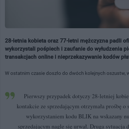
28-letnia kobieta oraz 77-letni mężczyzna padli 
wykorzystali pośpiech i zaufanie do wyłudzenia p
transakcjach online i nieprzekazywanie kodów pł
W ostatnim czasie doszło do dwóch kolejnych oszustw, w
Pierwszy przypadek dotyczy 28-letniej kobiet
kontakcie ze sprzedającym otrzymała prośbę o 
wykorzystaniem kodu BLIK na wskazany nume
sprzedającym nagle się urwał. Druga sytuacja 