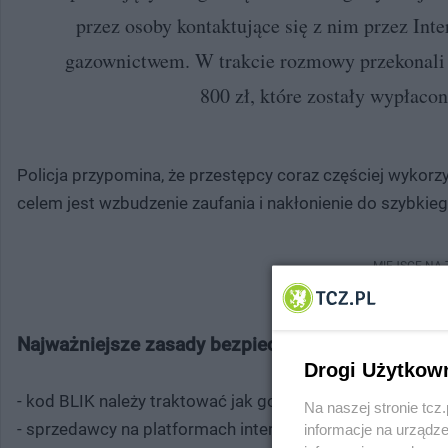
przez osoby kontaktujące się z nim przez Inte
gazownictwem. W trakcie rozmowy przekonali 
800 zł, które zostały wypłaco
Policja przypomina, że przestępcy coraz częściej wykorz
celem jest wzbudzenie zaufania i nakłonienie do szybkieg
MIEJSCE NA
Najważniejsze zasady bezpieczeństwa:
Drogi Użytkow
- kod BLIK należy traktować jak gotówkę i nigdy nie ud
Na naszej stronie tc
- sprzedawcy na platformach internetowych nie powinni 
informacje na urządze