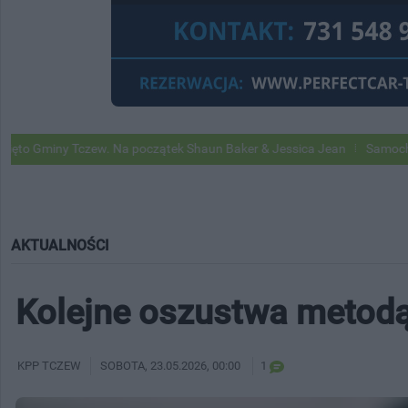
Tczew. Na początek Shaun Baker & Jessica Jean
Samochody Google S
AKTUALNOŚCI
Kolejne oszustwa metodą
KPP TCZEW
SOBOTA
, 23.05.2026, 00:00
1