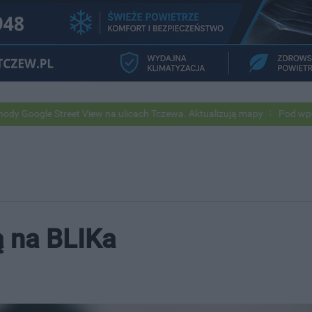
treet View na ulicach Tczewa. Aktualizują mapy
Pod wpływem alkohol
 na BLIKa