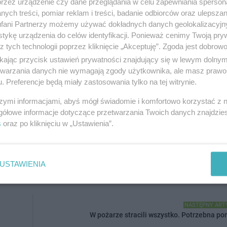
przez urządzenie czy dane przeglądania w celu zapewniania sperson
zysk powinna wzbudzić podejrzenia,
ych treści, pomiar reklam i treści, badanie odbiorców oraz ulepszan
lub osobą zaufaną.
fani Partnerzy możemy używać dokładnych danych geolokalizacyjn
tykę urządzenia do celów identyfikacji. Ponieważ cenimy Twoją pry
z tych technologii poprzez kliknięcie „Akceptuję”. Zgoda jest dobro
nieuwagi - wystarczy jeden kod, by stracić oszczędności.
ikając przycisk ustawień prywatności znajdujący się w lewym dolny
etwarzania danych nie wymagają zgody użytkownika, ale masz prawo 
. Preferencje będą miały zastosowania tylko na tej witrynie.
jest dla nas bardzo cenna i pozwala nam utrzymywać wysoką jakość treści.
szymi informacjami, abyś mógł świadomie i komfortowo korzystać z
gółowe informacje dotyczące przetwarzania Twoich danych znajdzi
s
oraz po kliknięciu w „Ustawienia”.
macją, napisać o ciekawym wydarzeniu, które miało miejsce w Twojej okolicy, c
ści razem z nami.
Wyślij swój tekst, zdjęcia lub wideo poprzez formularz
, a my op
ci! Pamiętaj, że każdy głos ma znaczenie.
USTAWIENIA
NASTĘPNY ART
W pożarze stracili wszystko. Potrzebna po