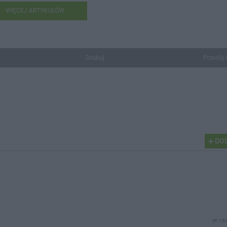
WIĘCEJ ARTYKUŁÓW
Drukuj
Prześlij 
DOD
IP: 15