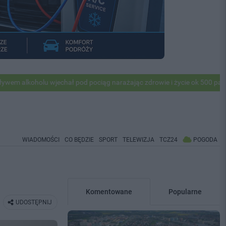
u wjechał pod pociąg narażając zdrowie i życie ok 500 pasażerów! PKP
WIADOMOŚCI
CO BĘDZIE
SPORT
TELEWIZJA
TCZ24
POGODA
Komentowane
Popularne
UDOSTĘPNIJ