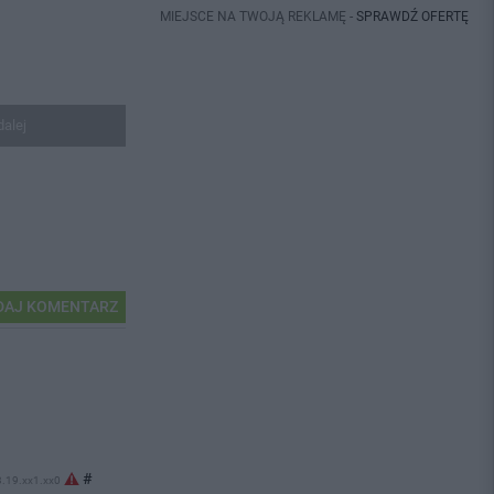
MIEJSCE NA TWOJĄ REKLAMĘ -
SPRAWDŹ OFERTĘ
dalej
AJ KOMENTARZ
#
3.19.xx1.xx0