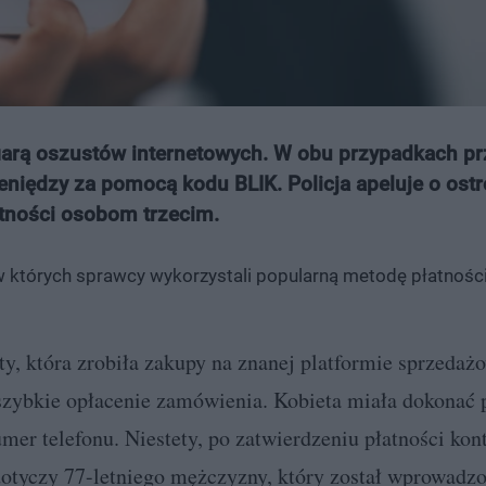
ofiarą oszustów internetowych. W obu przypadkach p
ieniędzy za pomocą kodu BLIK. Policja apeluje o ost
atności osobom trzecim.
 których sprawcy wykorzystali popularną metodę płatności
y, która zrobiła zakupy na znanej platformie sprzedażo
szybkie opłacenie zamówienia. Kobieta miała dokonać p
r telefonu. Niestety, po zatwierdzeniu płatności kont
dotyczy 77-letniego mężczyzny, który został wprowadz