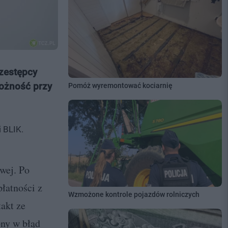
rzestępcy
rożność przy
Pomóż wyremontować kociarnię
 BLIK.
wej. Po
łatności z
Wzmożone kontrole pojazdów rolniczych
akt ze
ony w błąd