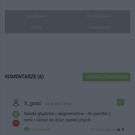
Aktualności
Do ulubionych
Drukuj
Prześlij dalej
KOMENTARZE (6)
DODAJ KOMENTARZ
X_gość
+7
24.10.2024, 18:06
banda głupków i degeneratów - do pierdla z
nimi i oboje do prac społecznych.
Odpowiedz
#
IP: 37.31.xx8.xx5