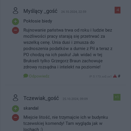
Myślący _gość
-4
24.10.2024, 22:59
Pokłosie biedy
Rujnowanie państwa trwa od roku i ludzie bez
możliwości pracy starają się przetrwać za
wszelką cenę. Unia dusi i zmusza do
podnoszenia podatków a durnie z PiI a teraz z
PO chodzą na ich pasku! Jak widać w tej
Brukseli tylko Grzegorz Braun zachowuje
zdrowy rozsądna i intelekt na poziomie!
Odpowiedz
#
IP: 5.173.xx0.xx1
Tczewiak_gość
+1
25.10.2024, 09:09
skandal
Miejcie litość, nie trzymajcie ich w budynku
tczewskiej komendy! Tam wygląda jak w
lochach :)