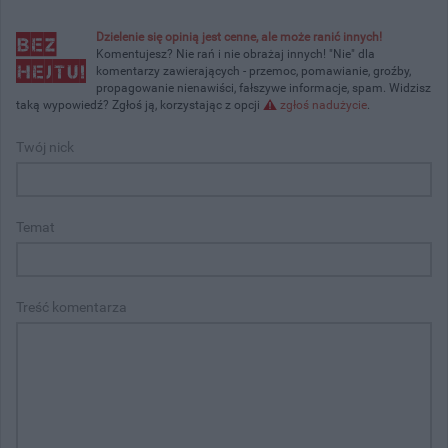
Dzielenie się opinią jest cenne, ale może ranić innych!
Komentujesz? Nie rań i nie obrażaj innych! "Nie" dla
komentarzy zawierających - przemoc, pomawianie, groźby,
propagowanie nienawiści, fałszywe informacje, spam. Widzisz
taką wypowiedź? Zgłoś ją, korzystając z opcji
zgłoś nadużycie
.
Twój nick
Temat
Treść komentarza