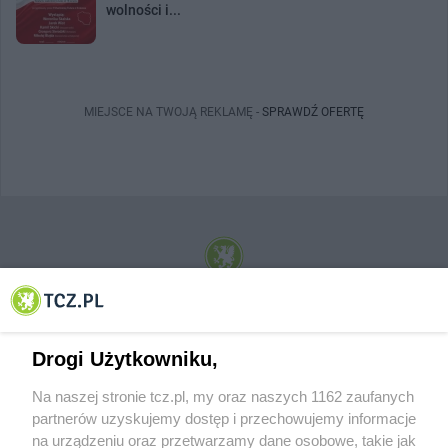
wolności i...
MIEJSCE NA TWOJĄ REKLAMĘ -
SPRAWDŹ OFERTĘ
© 2001-2026 Tczew - TCZ.PL Sp. z o.o. Internetowy Serwis Informacyjny Miasta
Tczewa
Drogi Użytkowniku,
Na naszej stronie tcz.pl, my oraz naszych 1162 zaufanych
partnerów uzyskujemy dostęp i przechowujemy informacje
na urządzeniu oraz przetwarzamy dane osobowe, takie jak