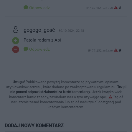
Odpowiedz
#
IP: 147.161.xx8.xx0
gogogo_gość
30.10.2024, 22:48
Patola rodem z Abi
Odpowiedz
#
IP: 77.252.xx9.xx6
Uwaga!
Publikowane powyżej komentarze są prywatnymi opiniami
użytkowników serwisu, które dodano po zaakceptowaniu regulaminu.
Tcz.pl
nie ponosi odpowiedzialności za treść komentarzy
. Jeżeli którykolwiek
komentarz łamie zasady, zawiadom nas o tym używając opcji
"zgłoś
naruszenie zasad komentowania lub zgłoś nadużycie" dostępnej pod
każdym komentarzem.
DODAJ NOWY KOMENTARZ