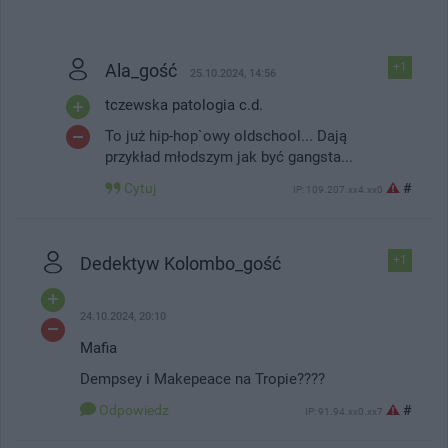
Ala_gość
+1
25.10.2024, 14:56
tczewska patologia c.d.
To już hip-hop`owy oldschool... Dają
przykład młodszym jak być gangsta...
Cytuj
#
IP: 109.207.xx4.xx0
Dedektyw Kolombo_gość
+1
24.10.2024, 20:10
Mafia
Dempsey i Makepeace na Tropie????
Odpowiedz
#
IP: 91.94.xx0.xx7