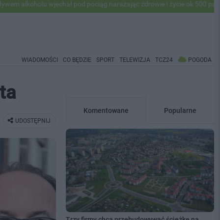
 wjechał pod pociąg narażając zdrowie i życie ok 500 pasażerów! PKP 
WIADOMOŚCI
CO BĘDZIE
SPORT
TELEWIZJA
TCZ24
POGODA
ta
Komentowane
Popularne
UDOSTĘPNIJ
Trzy firmy chcą przebudowywać ścieżkę na