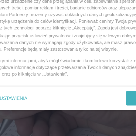
przez urządzenie czy dane przeglądania w celu zapewniania sperson
ędzie się 21 października, zaś druga 4 listopada. Kto po
ych treści, pomiar reklam i treści, badanie odbiorców oraz ulepszan
fani Partnerzy możemy używać dokładnych danych geolokalizacyjn
tykę urządzenia do celów identyfikacji. Ponieważ cenimy Twoją pry
z tych technologii poprzez kliknięcie „Akceptuję”. Zgoda jest dobro
ikając przycisk ustawień prywatności znajdujący się w lewym dolny
etwarzania danych nie wymagają zgody użytkownika, ale masz prawo 
. Preferencje będą miały zastosowania tylko na tej witrynie.
szymi informacjami, abyś mógł świadomie i komfortowo korzystać z
gółowe informacje dotyczące przetwarzania Twoich danych znajdzi
s
oraz po kliknięciu w „Ustawienia”.
USTAWIENIA