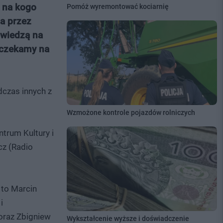
z na kogo
Pomóż wyremontować kociarnię
a przez
owiedzą na
0 czekamy na
dczas innych z
Wzmożone kontrole pojazdów rolniczych
ntrum Kultury i
cz (Radio
 to Marcin
i
oraz Zbigniew
Wykształcenie wyższe i doświadczenie