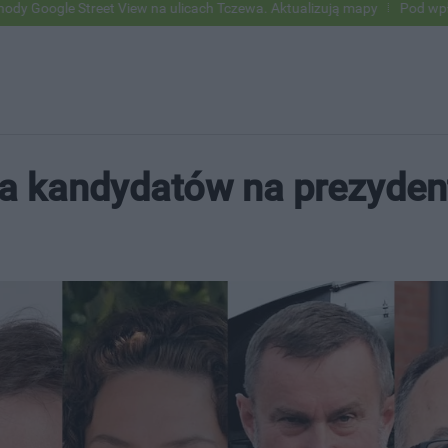
reet View na ulicach Tczewa. Aktualizują mapy
Pod wpływem alkoholu
ta kandydatów na prezyden