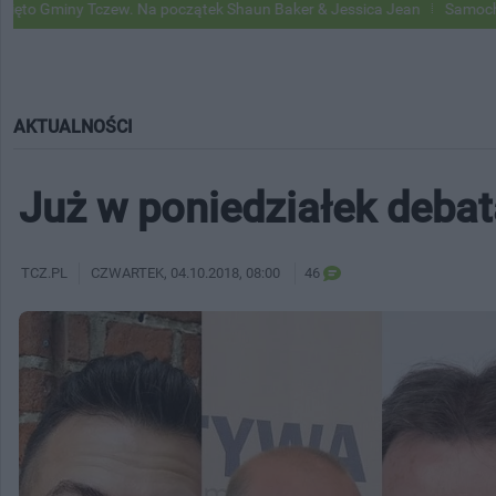
czew. Na początek Shaun Baker & Jessica Jean
Samochody Google St
AKTUALNOŚCI
Już w poniedziałek deba
TCZ.PL
CZWARTEK
, 04.10.2018, 08:00
46