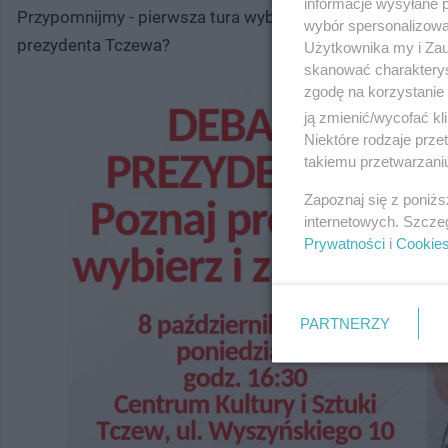
informacje wysyłane 
Przypomnijmy - pierwsza tura wyborów samorządowych odb
wybór spersonalizowan
prezydenta Tczewa?
Użytkownika my i Zau
skanować charakterys
zgodę na korzystanie 
ją zmienić/wycofać kl
Niektóre rodzaje prz
takiemu przetwarzaniu
Zapoznaj się z poniż
internetowych. Szcze
Prywatności
i
Cookie
PARTNERZY