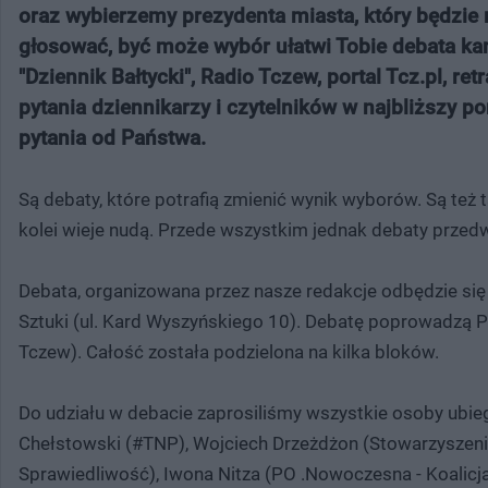
oraz wybierzemy prezydenta miasta, który będzie rz
głosować, być może wybór ułatwi Tobie debata ka
"Dziennik Bałtycki", Radio Tczew, portal Tcz.pl, 
pytania dziennikarzy i czytelników w najbliższy p
pytania od Państwa.
Są debaty, które potrafią zmienić wynik wyborów. Są też 
kolei wieje nudą. Przede wszystkim jednak debaty przed
Debata, organizowana przez nasze redakcje odbędzie się 
Sztuki (ul. Kard Wyszyńskiego 10). Debatę poprowadzą Prz
Tczew). Całość została podzielona na kilka bloków.
Do udziału w debacie zaprosiliśmy wszystkie osoby ubieg
Chełstowski (#TNP), Wojciech Drzeżdżon (Stowarzyszen
Sprawiedliwość), Iwona Nitza (PO .Nowoczesna - Koalicj