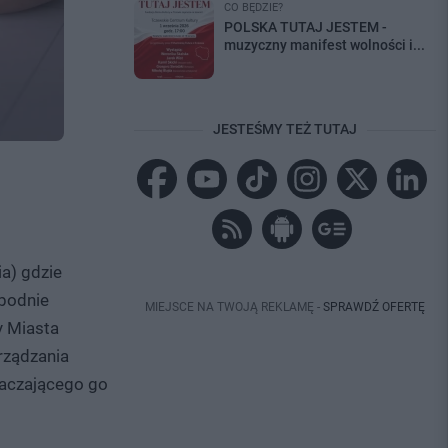
CO BĘDZIE?
POLSKA TUTAJ JESTEM -
muzyczny manifest wolności i...
JESTEŚMY TEŻ TUTAJ
ia) gdzie
obodnie
MIEJSCE NA TWOJĄ REKLAMĘ -
SPRAWDŹ OFERTĘ
y Miasta
rządzania
otaczającego go