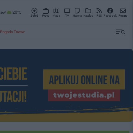
zew
20°C
Zgłoś
Praca
Mapa
TV
Galeria
Katalog
RSS
Facebook
Poczta
Pogoda Tczew