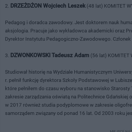
DRZEŻDŻON Wojciech Leszek
2.
(48 lat) KOMITET
Pedagog i doradca zawodowy. Jest doktorem nauk humani
aksjologia. Pracuje jako wykładowca akademicki oraz Pr
Dyrektor Instytutu Pedagogiczno-Zawodowego. Człone
DZWONKOWSKI Tadeusz Adam
3.
(56 lat) KOMITE
Studiował historię na Wydziale Humanistycznym Uniwersyt
r. pełnił funkcję dyrektora Szkoły Podstawowej w Lubisz
które pełniłem do czasu wyboru na stanowisko Starosty
zakresie zarządzania oświatą na Politechnice Gdańskiej or
w 2017 również studia podyplomowe w zakresie oligofre
samorządem związany od ponad 16 lat. Od 2003 roku jest
MIEJSCE NA