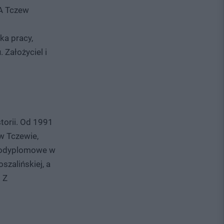
A Tczew
ka pracy,
Założyciel i
torii. Od 1991
w Tczewie,
 podyplomowe w
szalińskiej, a
 Z