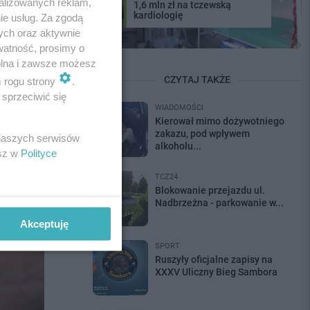
alizowanych reklam,
1,6 mln zł na tczewską
walczy o fotel
kardiologię
ie usług. Za zgodą
ych oraz aktywnie
watność, prosimy o
wolna i zawsze możesz
CZYTAJ TAKŻE
m rogu strony
.
sprzeciwić się
WIADOMOŚCI
Kierował mimo dożywotniego
zakazu, pod wpływem
 naszych serwisów
alkoholu...
esz w
Polityce
TCZ24
Blokowanie przejazdu ul.
Nadbrzeżna - parkowanie w...
Akceptuję
SPORT
Ruszyły oficjalne zapisy na
XXXV Uliczny Bieg Sambora