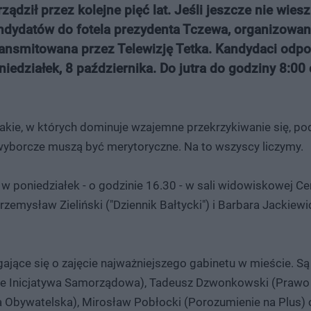
ądził przez kolejne pięć lat. Jeśli jeszcze nie wies
ndydatów do fotela prezydenta Tczewa, organizowan
retransmitowana przez Telewizję Tetka. Kandydaci odp
oniedziałek, 8 października. Do jutra do godziny 8:0
takie, w których dominuje wzajemne przekrzykiwanie się, po
wyborcze muszą być merytoryczne. Na to wszyscy liczymy.
w poniedziałek - o godzinie 16.30 - w sali widowiskowej Ce
emysław Zieliński ("Dziennik Bałtycki") i Barbara Jackiewi
ające się o zajęcie najważniejszego gabinetu w mieście. Są
ie Inicjatywa Samorządowa), Tadeusz Dzwonkowski (Prawo 
a Obywatelska), Mirosław Pobłocki (Porozumienie na Plus) 