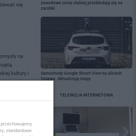
zawodowe coraz słabiej przekładają się na
ziewać się
zarobki
pomysły na
ojętą
iej kultury i
Samochody Google Street View na ulicach
Tczewa. Aktualizują mapy
TELEWIZJA INTERNETOWA
do kandydatów
, to znaczy
i wyboru.
 i przechowujemy
ory, standardowe