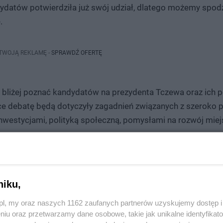
atów potwierdziła już swój udział, dlatego możemy spod
.
 TWOJĄ REKLAMĘ -
SPRAWDŹ OFERTĘ
 bliżej poznać kandydatów na prezydenta Tczewa oraz ich 
ce debatę będą dotyczyły zagadnień związanych z szeroko p
estycjami, polityką społeczną, pomysłami na rozwój miejsk
zy/Internautów do przysyłania propozycji swoich pytań 
Pytania powinny być ogólne
ne głównym aktorom debaty.
niku,
zatorzy debaty zastrzegają sobie prawo do ich weryfikacji 
z.pl, my oraz naszych 1162 zaufanych partnerów uzyskujemy dostęp
a.tcz.pl
.
niu oraz przetwarzamy dane osobowe, takie jak unikalne identyfikat