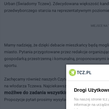
Urban (Świadomy Tczew). Zdecydowana większość kandyd
przedwyborczego starcia na reprezentatywnym poziomie
MIEJSCE NA
Mamy nadzieję, że dzięki debacie mieszkańcy będą mogli
miasto. Pytania przygotowane przez redakcje organizują
gospodarką przestrzenną i komunalną, proponowanymi inw
sportu.
Zachęcamy również naszych Czytelników/Widzów/Słuchac
na włodarza Tczewa. Najciekawsze z nich zostaną zada
Drogi Użytkow
możliwe do zadania wszystkim kandydatom.
Organi
Na naszej stronie tc
Propozycje pytań prosimy wysyłać na adres
jola@redakcj
informacje na urządze