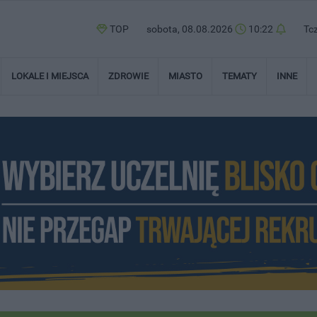
TOP
sobota, 08.08.2026
10:22
Tc
LOKALE I MIEJSCA
ZDROWIE
MIASTO
TEMATY
INNE