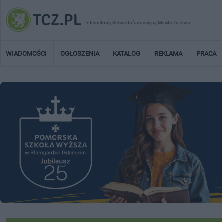
Internetowy Serwis Informacyjny Miasta Tczewa
WIADOMOŚCI
OGŁOSZENIA
KATALOG
REKLAMA
PRACA