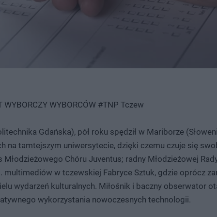
TET WYBORCZY WYBORCÓW #TNP Tczew
(Politechnika Gdańska), pół roku spędził w Mariborze (Słowen
ch na tamtejszym uniwersytecie, dzięki czemu czuje się sw
ezes Młodzieżowego Chóru Juventus; radny Młodzieżowej Rad
. multimediów w tczewskiej Fabryce Sztuk, gdzie oprócz za
 wielu wydarzeń kulturalnych. Miłośnik i baczny obserwator 
reatywnego wykorzystania nowoczesnych technologii.