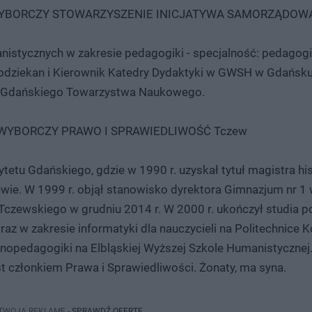
 WYBORCZY STOWARZYSZENIE INICJATYWA SAMORZĄDOW
stycznych w zakresie pedagogiki - specjalność: pedagogi
odziekan i Kierownik Katedry Dydaktyki w GWSH w Gdańsku. 
k Gdańskiego Towarzystwa Naukowego.
T WYBORCZY PRAWO I SPRAWIEDLIWOŚĆ Tczew
etu Gdańskiego, gdzie w 1990 r. uzyskał tytuł magistra his
ewie. W 1999 r. objął stanowisko dyrektora Gimnazjum nr 1 
 Tczewskiego w grudniu 2014 r. W 2000 r. ukończył studia
az w zakresie informatyki dla nauczycieli na Politechnice Ko
nopedagogiki na Elbląskiej Wyższej Szkole Humanistycznej.
 członkiem Prawa i Sprawiedliwości. Żonaty, ma syna.
 TWOJĄ REKLAMĘ -
SPRAWDŹ OFERTĘ