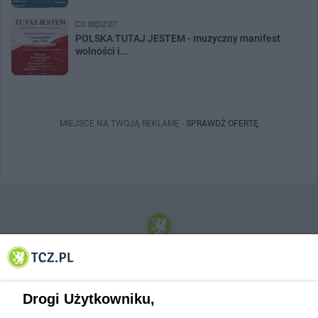
CO BĘDZIE?
POLSKA TUTAJ JESTEM - muzyczny manifest
wolności i...
MIEJSCE NA TWOJĄ REKLAMĘ -
SPRAWDŹ OFERTĘ
© 2001-2026 Tczew - TCZ.PL Sp. z o.o. Internetowy Serwis Informacyjny Miasta
Tczewa
Drogi Użytkowniku,