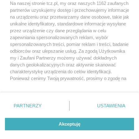
Na naszej stronie tcz.pl, my oraz naszych 1162 zaufanych
partnerów uzyskujemy dostęp i przechowujemy informacje
na urządzeniu oraz przetwarzamy dane osobowe, takie jak
unikalne identyfikatory, standardowe informacje wysyłane
przez urządzenie czy dane przeglądania w celu
zapewniania spersonalizowanych reklam, wybór
O FIRMIE
POLITYKA PRYWATNOŚCI
HOSTING
spersonalizowanych treści, pomiar reklam i treści, badanie
REKLAMA
WSPÓŁPRACA
RSS
FACEBOOK
KONTAKT
odbiorców oraz ulepszanie usług. Za zgodą Użytkownika
my i Zaufani Partnerzy możemy używać dokładnych
Nasze serwisy
danych geolokalizacyjnych oraz aktywnie skanować
charakterystykę urządzenia do celów identyfikacji.
Aktualności
Muzyka i kultura
Ponieważ cenimy Twoją prywatność, prosimy o zgodę na
Tcz24
Archiwum wydarzeń
korzystanie z tych technologii poprzez kliknięcie
Kronika Policyjna
Telewizja Internetowa
„Akceptuję”. Zgoda jest dobrowolna i zawsze możesz ją
Kalendarz imprez
Sport
zmienić/wycofać klikając przycisk ustawień prywatności
Salony urody i masażu
Żłobki i przedszkola
PARTNERZY
USTAWIENIA
Historia miasta
Zdjęcia miasta
znajdujący się w lewym dolnym rogu strony
. Niektóre
Władze miasta
Zabytki
rodzaje przetwarzania danych nie wymagają zgody
użytkownika, ale masz prawo sprzeciwić się takiemu
Akceptuję
przetwarzaniu. Preferencje będą miały zastosowania tylko
na tej witrynie.
Zainstaluj aplikację Tcz.pl w Google Play:
Android