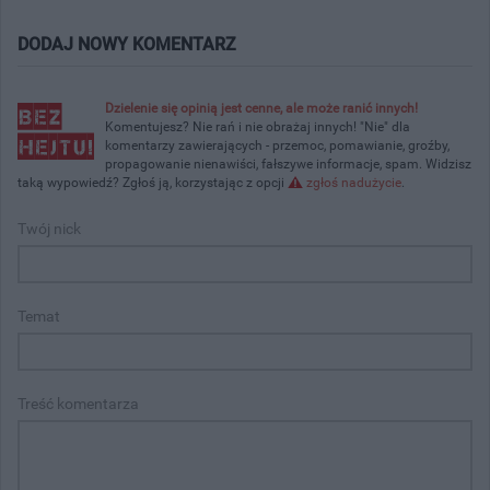
DODAJ NOWY KOMENTARZ
Dzielenie się opinią jest cenne, ale może ranić innych!
Komentujesz? Nie rań i nie obrażaj innych! "Nie" dla
komentarzy zawierających - przemoc, pomawianie, groźby,
propagowanie nienawiści, fałszywe informacje, spam. Widzisz
taką wypowiedź? Zgłoś ją, korzystając z opcji
zgłoś nadużycie
.
Twój nick
Temat
Treść komentarza