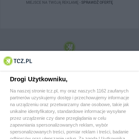
MIEJSCE NA TWOJĄ REKLAMĘ -
SPRAWDŹ OFERTĘ
© 2001-2026 Tczew - TCZ.PL Sp. z o.o. Internetowy Serwis Informacyjny Miasta
Tczewa
Drogi Użytkowniku,
Na naszej stronie tcz.pl, my oraz naszych 1162 zaufanych
partnerów uzyskujemy dostęp i przechowujemy informacje
na urządzeniu oraz przetwarzamy dane osobowe, takie jak
unikalne identyfikatory, standardowe informacje wysyłane
przez urządzenie czy dane przeglądania w celu
zapewniania spersonalizowanych reklam, wybór
O FIRMIE
POLITYKA PRYWATNOŚCI
HOSTING
spersonalizowanych treści, pomiar reklam i treści, badanie
REKLAMA
WSPÓŁPRACA
RSS
FACEBOOK
KONTAKT
odbiorców oraz ulepszanie usług. Za zgodą Użytkownika