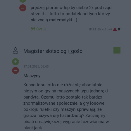
prędzej piorun w łep by ciebie 2x pod rząd
strzelił ... lotto to podatek od tych którzy
nie znają matematyki : )
Cytuj
#
IP: 83.20.xx1.xx0
Magister slotsologii_gość
+1
17.01.2025, 06:45
Maszyny
Kupno losu lotto nie różni się absolutnie
niczym od gry na maszynach typu jednoręki
bandyta. Czemu lotto zostało tak bardzo
znormalizowane społecznie, a gry losowe
pokroju ruletki czy maszyn sprawiają, że
gracza nazywa się hazardzistą? Zacznijmy
pisać o największej wygranie tczewianina w
blackjack