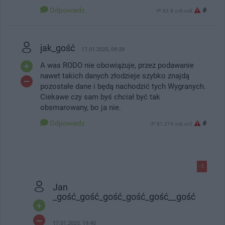
Odpowiedz
#
IP: 83.8.xx9.xx8
jak_gość
17.01.2025, 09:28
A was RODO nie obowiązuje, przez podawanie
nawet takich danych złodzieje szybko znajdą
pozostałe dane i będą nachodzić tych Wygranych.
Ciekawe czy sam byś chciał być tak
obsmarowany, bo ja nie.
Odpowiedz
#
IP: 81.219.xx6.xx2
-1
Jan
_gość_gość_gość_gość_gość__gość
17.01.2025, 19:40