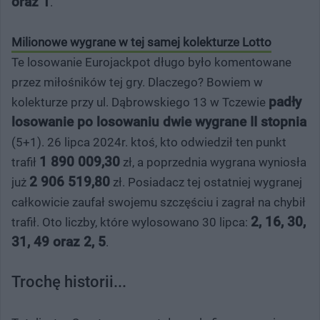
oraz 1
.
Milionowe wygrane w tej samej kolekturze Lotto
Te losowanie Eurojackpot długo było komentowane
przez miłośników tej gry. Dlaczego? Bowiem w
padły
kolekturze przy ul. Dąbrowskiego 13 w Tczewie
losowanie po losowaniu dwie wygrane II stopnia
(5+1). 26 lipca 2024r. ktoś, kto odwiedził ten punkt
1 890 009,30
trafił
zł, a poprzednia wygrana wyniosła
2 906 519,80
już
zł. Posiadacz tej ostatniej wygranej
całkowicie zaufał swojemu szczęściu i zagrał na chybił
2, 16, 30,
trafił. Oto liczby, które wylosowano 30 lipca:
31, 49 oraz 2, 5
.
Trochę historii...