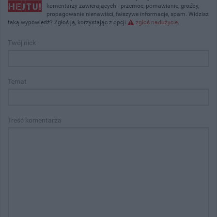
komentarzy zawierających - przemoc, pomawianie, groźby,
propagowanie nienawiści, fałszywe informacje, spam. Widzisz
taką wypowiedź? Zgłoś ją, korzystając z opcji
zgłoś nadużycie
.
Twój nick
Temat
Treść komentarza