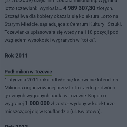
(24.10.2009) dzięki nim została milionerką. Wygrana
4 989 307,30
lotto tczewianki wyniosła...
złotych.
Szczęśliwa dla kobiety okazała się kolektura Lotto na
Starym Mieście, sąsiadująca z Centrum Kultury i Sztuki.
Tczewianka uplasowała się wtedy na 118 pozycji pod
względem wysokości wygranych w "totka".
Rok 2011
Padł milion w Tczewie
1 stycznia 2011 roku odbyło się losowanie loterii Los
Milionos organizowanej przez Lotto. Jedną z dwóch
głównych wygranych padła w Tczewie. Kupon o
1 000 000
wygranej
zł został wydany w kolekturze
mieszczącej się w Kauflandzie (ul. Kwiatowa).