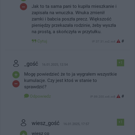
Jak to ta sama pani to kupiła mieszkanie i
zapisała na wnuczka. Wnuka zmienił
zamki i babcia poszła precz. Większość
pieniędzy przekazała rodzinie, żeby wyszła
na prostą, a skończyła w przytułku.
Cytuj
#
IP: 37.31.xx2.xx4
_gość
+1
16.01.2025, 12:54
Mogę powiedzieć że to ja wygrałem wszystkie
kumulacje. Czy jest ktoś w stanie to
sprawdzić?
Odpowiedz
#
IP: 89.200.xx6.xx8
wiesz_gość
+1
16.01.2025, 17:57
wiesz co