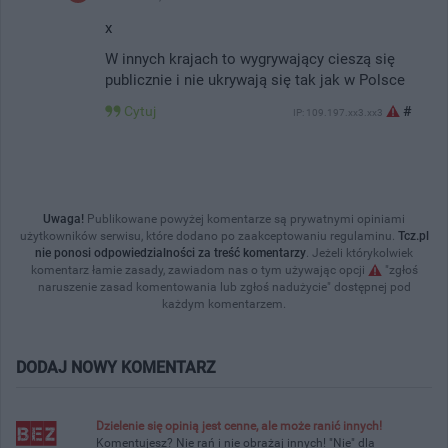
x
W innych krajach to wygrywający cieszą się
publicznie i nie ukrywają się tak jak w Polsce
Cytuj
#
IP: 109.197.xx3.xx3
Uwaga!
Publikowane powyżej komentarze są prywatnymi opiniami
użytkowników serwisu, które dodano po zaakceptowaniu regulaminu.
Tcz.pl
nie ponosi odpowiedzialności za treść komentarzy
. Jeżeli którykolwiek
komentarz łamie zasady, zawiadom nas o tym używając opcji
"zgłoś
naruszenie zasad komentowania lub zgłoś nadużycie" dostępnej pod
każdym komentarzem.
DODAJ NOWY KOMENTARZ
Dzielenie się opinią jest cenne, ale może ranić innych!
Komentujesz? Nie rań i nie obrażaj innych! "Nie" dla