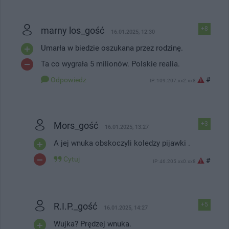
marny los_gość
+8
16.01.2025, 12:30
Umarła w biedzie oszukana przez rodzinę.
Ta co wygrała 5 milionów. Polskie realia.
Odpowiedz
#
IP: 109.207.xx2.xx8
Mors_gość
+3
16.01.2025, 13:27
A jej wnuka obskoczyli koledzy pijawki .
Cytuj
#
IP: 46.205.xx0.xx8
R.I.P._gość
+5
16.01.2025, 14:27
Wujka? Prędzej wnuka.