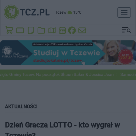
Tczew
15°C
Toggl
naviga
miny Tczew. Na początek Shaun Baker & Jessica Jean
Samochody Goo
AKTUALNOŚCI
Dzień Gracza LOTTO - kto wygrał w
Tczewie?