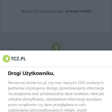
MIEJSCE NA TWOJĄ REKLAMĘ -
SPRAWDŹ OFERTĘ
© 2001-2026 Tczew - TCZ.PL Sp. z o.o. Internetowy Serwis Informacyjny Miasta
Tczewa
Drogi Użytkowniku,
Na naszej stronie tcz.pl, my oraz naszych 1162 zaufanych
partnerów uzyskujemy dostęp i przechowujemy informacje
na urządzeniu oraz przetwarzamy dane osobowe, takie jak
unikalne identyfikatory, standardowe informacje wysyłane
przez urządzenie czy dane przeglądania w celu
zapewniania spersonalizowanych reklam, wybór
O FIRMIE
POLITYKA PRYWATNOŚCI
HOSTING