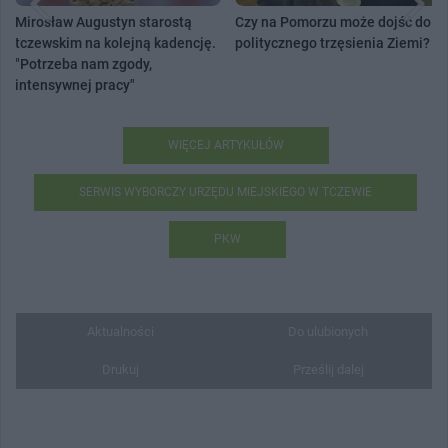
Mirosław Augustyn starostą
Czy na Pomorzu może dojść do
tczewskim na kolejną kadencję.
politycznego trzęsienia Ziemi?
"Potrzeba nam zgody,
intensywnej pracy"
WIĘCEJ ARTYKUŁÓW
SERWIS WYBORCZY URZĘDU MIEJSKIEGO W TCZEWIE
PKW
Aktualności
Do ulubionych
Drukuj
Prześlij dalej