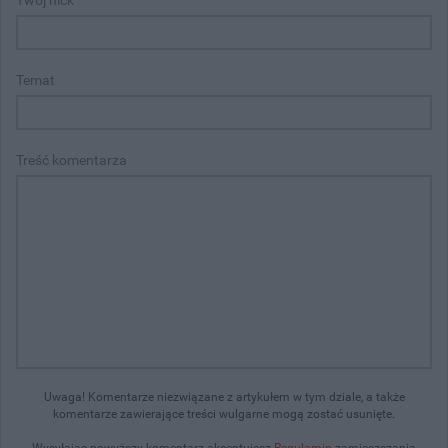
Temat
Treść komentarza
Uwaga! Komentarze niezwiązane z artykułem w tym dziale, a także
komentarze zawierające treści wulgarne mogą zostać usunięte.
Wysyłając powyższy komentarz akceptujesz
Regulamin
zamieszczania