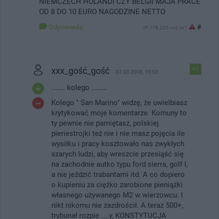
NIEMCZECH HOLANDI CZY BELGII MAJA PRACE
OD 8 DO 10 EURO NAGODZINE NETTO
Odpowiedz
#
IP: 178.235.xx6.xx7
xxx_gość_gość
+1
07.03.2018, 19:53
....... kolego ........
Kolego " San Marino" widzę, że uwielbiasz
krytykować moje komentarze. Komuny to
ty pewnie nie pamiętasz, polskiej
pieriestrojki też nie i nie masz pojęcia ile
wysiłku i pracy kosztowało nas zwykłych
szarych ludzi, aby wreszcie przesiąść się
na zachodnie autko typu ford sierra, golf I,
a nie jeździć trabantami itd. A co dopiero
o kupieniu za ciężko zarobione pieniążki
własnego używanego M2 w wierzowcu. I
nikt nikomu nie zazdrościł. A teraz 500+,
trybunał rozpie ....y, KONSTYTUCJA