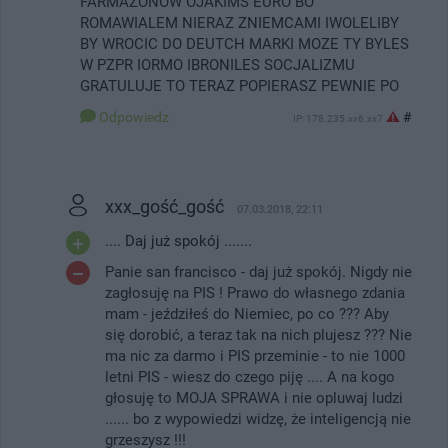
FARMAZONOW OJAKIMS EURO BO
ROMAWIALEM NIERAZ ZNIEMCAMI IWOLELIBY
BY WROCIC DO DEUTCH MARKI MOZE TY BYLES
W PZPR IORMO IBRONILES SOCJALIZMU
GRATULUJE TO TERAZ POPIERASZ PEWNIE PO
Odpowiedz
#
IP: 178.235.xx6.xx7
xxx_gość_gość
07.03.2018, 22:11
.... Daj już spokój .......
Panie san francisco - daj już spokój. Nigdy nie
zagłosuję na PIS ! Prawo do własnego zdania
mam - jeździłeś do Niemiec, po co ??? Aby
się dorobić, a teraz tak na nich plujesz ??? Nie
ma nic za darmo i PIS przeminie - to nie 1000
letni PIS - wiesz do czego piję .... A na kogo
głosuję to MOJA SPRAWA i nie opluwaj ludzi
...... bo z wypowiedzi widzę, że inteligencją nie
grzeszysz !!!