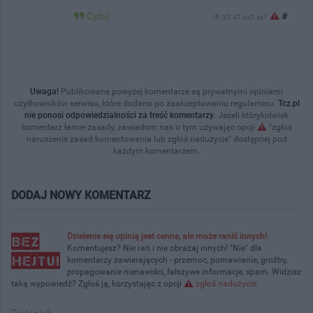
Cytuj
#
IP: 37.47.xx7.xx1
Uwaga!
Publikowane powyżej komentarze są prywatnymi opiniami
użytkowników serwisu, które dodano po zaakceptowaniu regulaminu.
Tcz.pl
nie ponosi odpowiedzialności za treść komentarzy
. Jeżeli którykolwiek
komentarz łamie zasady, zawiadom nas o tym używając opcji
"zgłoś
naruszenie zasad komentowania lub zgłoś nadużycie" dostępnej pod
każdym komentarzem.
DODAJ NOWY KOMENTARZ
Dzielenie się opinią jest cenne, ale może ranić innych!
Komentujesz? Nie rań i nie obrażaj innych! "Nie" dla
komentarzy zawierających - przemoc, pomawianie, groźby,
propagowanie nienawiści, fałszywe informacje, spam. Widzisz
taką wypowiedź? Zgłoś ją, korzystając z opcji
zgłoś nadużycie
.
Twój nick