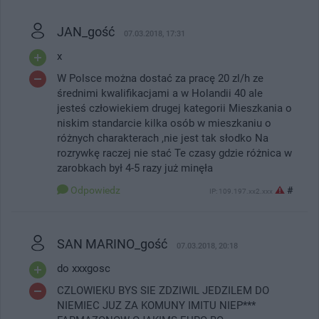
JAN_gość
07.03.2018, 17:31
x
W Polsce można dostać za pracę 20 zl/h ze
średnimi kwalifikacjami a w Holandii 40 ale
jesteś człowiekiem drugej kategorii Mieszkania o
niskim standarcie kilka osób w mieszkaniu o
różnych charakterach ,nie jest tak słodko Na
rozrywkę raczej nie stać Te czasy gdzie różnica w
zarobkach był 4-5 razy już minęła
Odpowiedz
#
IP: 109.197.xx2.xxx
SAN MARINO_gość
07.03.2018, 20:18
do xxxgosc
CZLOWIEKU BYS SIE ZDZIWIL JEDZILEM DO
NIEMIEC JUZ ZA KOMUNY IMITU NIEP***