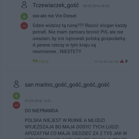
Tczewiaczek_gość
08.03.2018, 06:53
xxx-ale nie Vin Diesel
Gdzie widzisz tą ruinę??? Rzucić slogan każdy
potrafi. Nie mam zamiaru bronić PiS, ale nie
uważam, by oni rujnowali polską gospodarkę.
A pewne rzeczy w tym kraju są
niezmienne...NIESTETY
Cytuj
#
IP: 94.40.xx2.xx0
san marino_gość_gość_gość_gość
07.03.2018, 14:51
DO NIEPRAWDA
POLSKA NIEJEST W RUINIE A MLODZI
WYJEZDZAJA BO MAJA DOSYC TYCH LUDZI
APOZATYM CO MAJA SIEDZIEC ZA 2 TYS JAK W