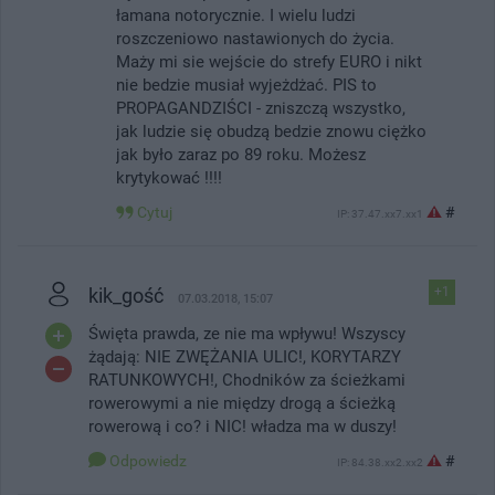
łamana notorycznie. I wielu ludzi
roszczeniowo nastawionych do życia.
Maży mi sie wejście do strefy EURO i nikt
nie bedzie musiał wyjeżdżać. PIS to
PROPAGANDZIŚCI - zniszczą wszystko,
jak ludzie się obudzą bedzie znowu ciężko
jak było zaraz po 89 roku. Możesz
krytykować !!!!
Cytuj
#
IP: 37.47.xx7.xx1
kik_gość
+1
07.03.2018, 15:07
Święta prawda, ze nie ma wpływu! Wszyscy
żądają: NIE ZWĘŻANIA ULIC!, KORYTARZY
RATUNKOWYCH!, Chodników za ścieżkami
rowerowymi a nie między drogą a ścieżką
rowerową i co? i NIC! władza ma w duszy!
Odpowiedz
#
IP: 84.38.xx2.xx2