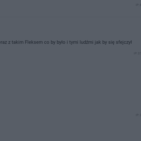
IP:
az z takim Fleksem co by było i tymi ludźmi jak by się sfejczył
IP: 3
IP: