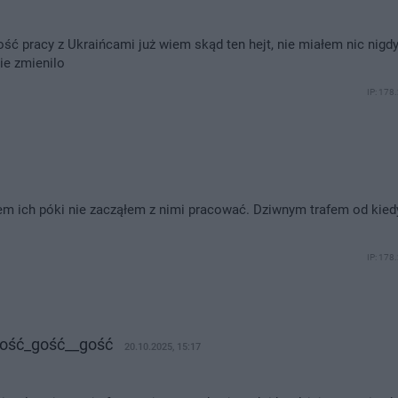
ść pracy z Ukraińcami już wiem skąd ten hejt, nie miałem nic nigd
ie zmienilo
IP: 178
łem ich póki nie zacząłem z nimi pracować. Dziwnym trafem od kie
IP: 178
ość_gość__gość
20.10.2025, 15:17