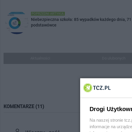
POPRZEDNI ARTYKUŁ
Niebezpieczna szkoła: 85 wypadków każdego dnia, 71 
podstawówce
Aktualności
Do ulubionych
KOMENTARZE (11)
Drogi Użytkow
Na naszej stronie tc
informacje na urządze