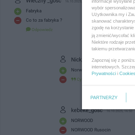
Wieczny _gość
informacje wysyłane 
16.10.2025, 08:08
wybór spersonalizowan
Fabryka
Użytkownika my i Zau
Co to za fabryka ?
skanować charakterys
zgodę na korzystanie 
Odpowiedz
ją zmienić/wycofać kl
Niektóre rodzaje prz
takiemu przetwarzaniu
Nick_gość
Zapoznaj się z poniż
16.10.2025, 13:47
internetowych. Szcze
Norwid Łęgowo
Prywatności
i
Cookie
Cytuj
PARTNERZY
kebeke_gość
16.10.2025, 16:50
NORWOOD
NORWOOD Rusocin