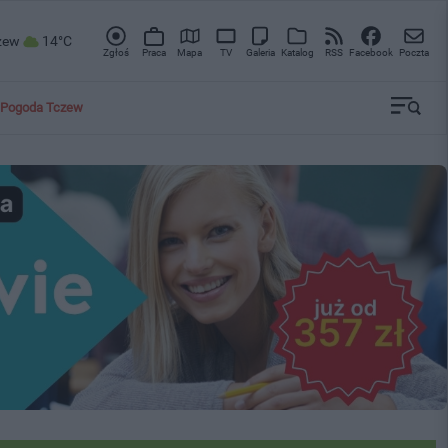
zew
14°C
Zgłoś
Praca
Mapa
TV
Galeria
Katalog
RSS
Facebook
Poczta
Pogoda Tczew