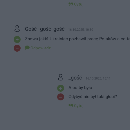
Cytuj
Gość _gość_gość
16.10.2025, 10:30
Znowu jakiś Ukrainiec pozbawił pracę Polaków a co ter
Odpowiedz
_gość
16.10.2025, 15:11
A co by było
Gdybyś nie był taki głupi?
Cytuj