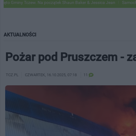
Tczew. Na początek Shaun Baker & Jessica Jean
Samochody Google St
AKTUALNOŚCI
Pożar pod Pruszczem - z
TCZ.PL
CZWARTEK
, 16.10.2025, 07:18
11