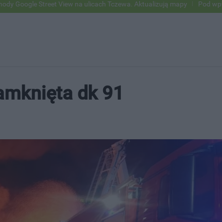
reet View na ulicach Tczewa. Aktualizują mapy
Pod wpływem alkoholu
amknięta dk 91