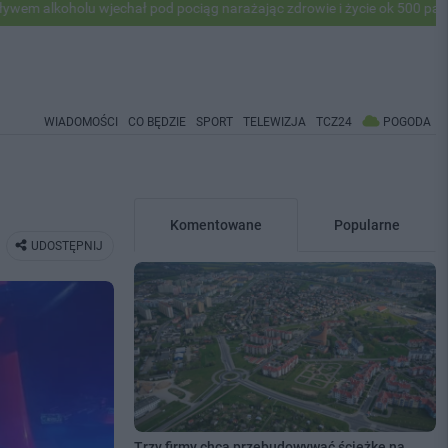
 wjechał pod pociąg narażając zdrowie i życie ok 500 pasażerów! PKP 
WIADOMOŚCI
CO BĘDZIE
SPORT
TELEWIZJA
TCZ24
POGODA
Komentowane
Popularne
UDOSTĘPNIJ
Trzy firmy chcą przebudowywać ścieżkę na