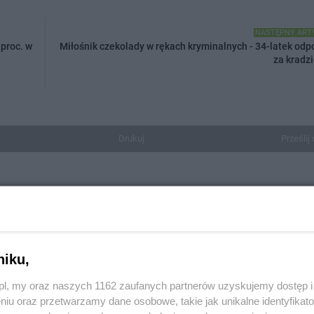
NASTĘPNY ART
proc. w
Miłośnik czekolady w rękach kryminalnych - 34-latek odp
za kradzi
Drukuj
Prześlij 
DOD
niku,
z.pl, my oraz naszych 1162 zaufanych partnerów uzyskujemy dostęp
niu oraz przetwarzamy dane osobowe, takie jak unikalne identyfikat