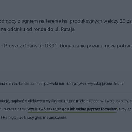
 północy z ogniem na terenie hal produkcyjnych walczy 20 
na odcinku od ronda do ul. Rataja.
 Pruszcz Gdański - DK91. Dogaszanie pożaru może potrwać
jest dla nas bardzo cenna i pozwala nam utrzymywać wysoką jakość treści.
macją, napisać o ciekawym wydarzeniu, które miało miejsce w Twojej okolicy, c
ści razem z nami.
Wyślij swój tekst, zdjęcia lub wideo poprzez formularz
, a my op
ci! Pamiętaj, że każdy głos ma znaczenie.