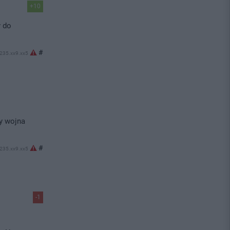
+10
y do
#
.235.xx9.xx5
dy wojna
#
.235.xx9.xx5
-1