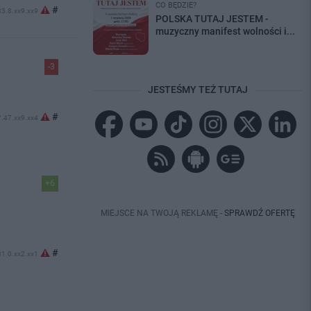
CO BĘDZIE?
#
 83.8.xx9.xx9
POLSKA TUTAJ JESTEM -
muzyczny manifest wolności i...
-3
JESTEŚMY TEŻ TUTAJ
#
7.47.xx9.xx4
+6
MIEJSCE NA TWOJĄ REKLAMĘ -
SPRAWDŹ OFERTĘ
#
 31.0.xx2.xx1