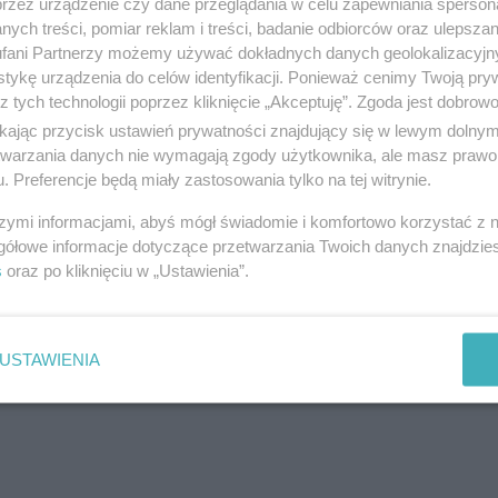
przez urządzenie czy dane przeglądania w celu zapewniania sperson
ych treści, pomiar reklam i treści, badanie odbiorców oraz ulepszan
fani Partnerzy możemy używać dokładnych danych geolokalizacyjn
tykę urządzenia do celów identyfikacji. Ponieważ cenimy Twoją pry
z tych technologii poprzez kliknięcie „Akceptuję”. Zgoda jest dobro
IP: 46
ikając przycisk ustawień prywatności znajdujący się w lewym dolny
etwarzania danych nie wymagają zgody użytkownika, ale masz prawo 
. Preferencje będą miały zastosowania tylko na tej witrynie.
szymi informacjami, abyś mógł świadomie i komfortowo korzystać z
gółowe informacje dotyczące przetwarzania Twoich danych znajdzi
s
oraz po kliknięciu w „Ustawienia”.
IP: 37
USTAWIENIA