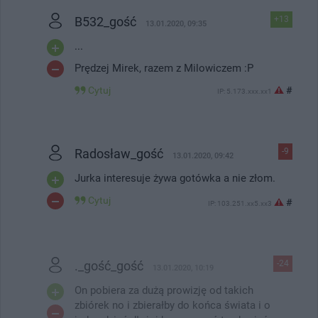
B532_gość
+13
13.01.2020, 09:35
...
Prędzej Mirek, razem z Milowiczem :P
Cytuj
#
IP: 5.173.xxx.xx1
Radosław_gość
-9
13.01.2020, 09:42
Jurka interesuje żywa gotówka a nie złom.
Cytuj
#
IP: 103.251.xx5.xx3
._gość_gość
-24
13.01.2020, 10:19
On pobiera za dużą prowizję od takich
zbiórek no i zbierałby do końca świata i o