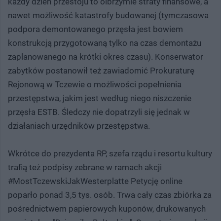
każdy dzień przestoju to olbrzymie straty finansowe, a
nawet możliwość katastrofy budowanej (tymczasowa
podpora demontowanego przęsła jest bowiem
konstrukcją przygotowaną tylko na czas demontażu
zaplanowanego na krótki okres czasu). Konserwator
zabytków postanowił też zawiadomić Prokuraturę
Rejonową w Tczewie o możliwości popełnienia
przestępstwa, jakim jest według niego niszczenie
przęsła ESTB. Śledczy nie dopatrzyli się jednak w
działaniach urzędników przestępstwa.
Wkrótce do prezydenta RP, szefa rządu i resortu kultury
trafią też podpisy zebrane w ramach akcji
#MostTczewskiJakWesterplatte Petycję online
poparło ponad 3,5 tys. osób. Trwa cały czas zbiórka za
pośrednictwem papierowych kuponów, drukowanych