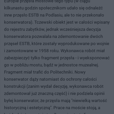
Europie przęsła mostowe tego typu (w ciągu
kilkunastu godzin społecznikom udało się odnaleźć
inne przęsło ESTB na Podlasiu, ale to nie przekonało
konserwatora). Tczewski obiekt jest w całości wpisany
do rejestru zabytków, jednak wcześniejsza decyzja
konserwatora pozwalała na zdemontowanie dwóch
przęseł ESTB, które zostały wyprodukowane po wojnie
i zamontowane w 1958 roku. Wykonawca robót miał
zabezpieczyć tylko fragment przęsła - i wyeksponować
go w pobliżu mostu, bądź w jednostce muzealnej.
Fragment miał trafić do Politechniki. Nowy
konserwator dąży natomiast do ochrony całości
konstrukcji (zanim wydał decyzję, wykonawca robót
zdemontował już znaczną część) i nie podziela opinii
byłej konserwator, że przęsła mają "niewielką wartość
historyczną i estetyczną". Prace na moście stoją, a