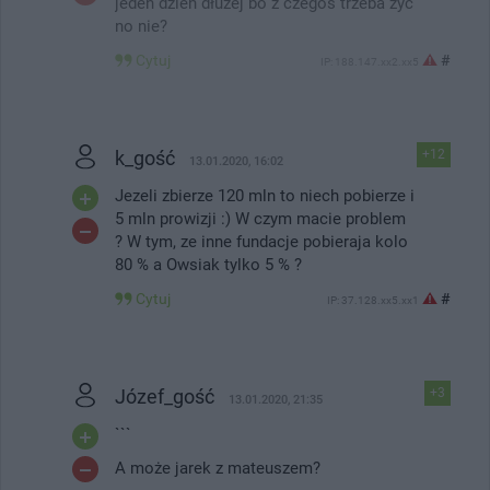
jeden dzień dłużej bo z czegoś trzeba żyć
no nie?
Cytuj
#
IP: 188.147.xx2.xx5
k_gość
+12
13.01.2020, 16:02
Jezeli zbierze 120 mln to niech pobierze i
5 mln prowizji :) W czym macie problem
? W tym, ze inne fundacje pobieraja kolo
80 % a Owsiak tylko 5 % ?
Cytuj
#
IP: 37.128.xx5.xx1
Józef_gość
+3
13.01.2020, 21:35
```
A może jarek z mateuszem?