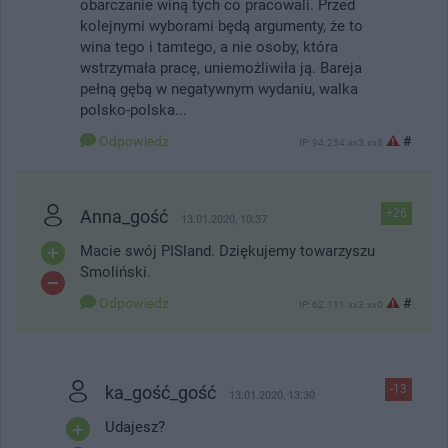
obarczanie winą tych co pracowali. Przed
kolejnymi wyborami będą argumenty, że to
wina tego i tamtego, a nie osoby, która
wstrzymała pracę, uniemożliwiła ją. Bareja
pełną gębą w negatywnym wydaniu, walka
polsko-polska...
Odpowiedz
#
IP: 94.254.xx3.xx8
Anna_gość
+26
13.01.2020, 10:37
Macie swój PISland. Dziękujemy towarzyszu
Smoliński.
Odpowiedz
#
IP: 62.111.xx3.xx0
ka_gość_gość
-13
13.01.2020, 13:30
Udajesz?