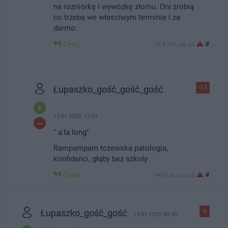
na rozniórkę i wywózkę złomu. Oni zrobią
co trzeba we własciwym terminie i za
darmo.
Cytuj
#
IP: 5.172.xx5.xxx
Łupaszko_gość_gość_gość
-13
13.01.2020, 12:54
'' a'la long"
Rampampam tczewska patologia,
konfidenci, głąby bez szkoły
Cytuj
#
IP: 37.47.xx7.xx0
Łupaszko_gość_gość
-6
13.01.2020, 09:56