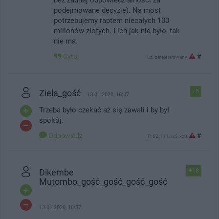
podejmowane decyzje). Na most
potrzebujemy raptem niecałych 100
milionów złotych. I ich jak nie było, tak
nie ma.
Cytuj
#
Uż. zarejestrowany
Ziela_gość
+5
13.01.2020, 10:37
Trzeba było czekać aż się zawali i by był
spokój.
Odpowiedz
#
IP: 62.111.xx3.xx0
Dikembe
+18
Mutombo_gość_gość_gość_gość
13.01.2020, 10:57