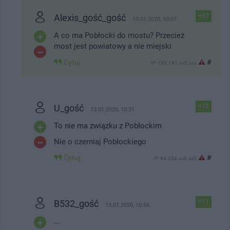
Alexis_gość_gość
+37
13.01.2020, 10:07
A co ma Pobłocki do mostu? Przecież
most jest powiatowy a nie miejski
Cytuj
#
IP: 195.191.xx0.xxx
U_gość
+12
13.01.2020, 10:31
To nie ma związku z Pobłockim
Nie o czerniaj Pobłockiego
Cytuj
#
IP: 94.254.xx0.xx0
B532_gość
+11
13.01.2020, 10:56
...