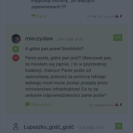
kręgosłup moralny , po waszych
zapewnieniach !!!!
Cytuj
#
IP: 188.147.xx2.xx3
mieczyslaw
+53
13.01.2020, 10:25
A gdzie pan poseł Smoliński?
Panie pośle, gdzie pan jest?! Obiecywał pan,
że mostem się zajmie. I to w poprzedniej
kadencji. Halooo! Panie pośle od
specustawy, przecież za pomocą takiego
wybiegu most może zostać przejęty przez
ministerstwo infrastruktury! Co to za
unikanie odpowiedzialności panie pośle?
Odpowiedz
#
Uż. zarejestrowany
Łupaszko_gość_gość
+6
13.01.2020, 10:27