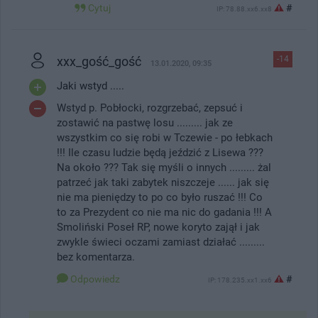
Cytuj
#
IP: 78.88.xx6.xx8
xxx_gość_gość
-14
13.01.2020, 09:35
Jaki wstyd .....
Wstyd p. Pobłocki, rozgrzebać, zepsuć i
zostawić na pastwę losu ......... jak ze
wszystkim co się robi w Tczewie - po łebkach
!!! Ile czasu ludzie będą jeździć z Lisewa ???
Na około ??? Tak się myśli o innych ......... żal
patrzeć jak taki zabytek niszczeje ...... jak się
nie ma pieniędzy to po co było ruszać !!! Co
to za Prezydent co nie ma nic do gadania !!! A
Smoliński Poseł RP, nowe koryto zajął i jak
zwykle świeci oczami zamiast działać .........
bez komentarza.
Odpowiedz
#
IP: 178.235.xx1.xx6