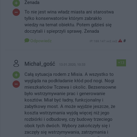
Żenada
To nie jest wina władz miasta ani starostwa
tylko konserwatorów którym zabrakło
wiedzy na temat obiektu. Potem gdzieś się
doczytali i spieprzyli sprawę. Żenada
Odpowiedz
#
IP: 188.147.xx2.xx2
Michał_gość
+13
13.01.2020, 10:33
Całą sytuacja rodem z Misia. A wszystko to
wygląda na podkładanie kłód pod nogi. Nogi
mieszkańców Tczewa i okolic. Bezsensowne
było wstrzymywanie prac i generowanie
kosztów. Miał być ładny, funkcjonalny i
zabytkowy most. A może wyjdzie jeszcze, że
koszta wstrzymania wyjdą więcej niż jego
rozbiórki i odbudowy, czy budowy trzeciego
obok tych dwóch. Wybory zakończyły się i
zaczęły się wstrzymywania, zatrzymania i