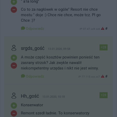
'' a'la long"
Co to za nagłówek w ogóle" Resort nie chce
mostu " doje :) Chce nie chce, może tcz. Pl go
Chce :)?
Odpowiedz
#
IP: 37.47.xx9.xx6
srgds_gość
+28
13.01.2020, 09:58
A może część kosztów powinien ponieść ten
zasrany strzok? Jak zwykle nawalił
niekompetentny urzędas i nikt nie jest winny.
Odpowiedz
#
IP: 77.115.xxx.xx7
Hh_gość
+28
13.01.2020, 10:18
Konserwator
Remont szedł ładnie. To konserwatorzy