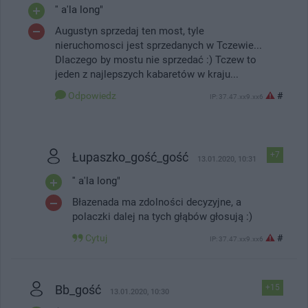
'' a'la long"
Augustyn sprzedaj ten most, tyle
nieruchomosci jest sprzedanych w Tczewie...
Dlaczego by mostu nie sprzedać :) Tczew to
jeden z najlepszych kabaretów w kraju...
Odpowiedz
#
IP: 37.47.xx9.xx6
Łupaszko_gość_gość
+7
13.01.2020, 10:31
'' a'la long"
Błazenada ma zdolności decyzyjne, a
polaczki dalej na tych głąbów głosują :)
Cytuj
#
IP: 37.47.xx9.xx6
Bb_gość
+15
13.01.2020, 10:30