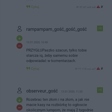
Cytuj
#
IP: 37.47.xx9.xx6
rampampam_gość_gość_gość
+6
13.01.2020, 10:48
PRZYGŁUPaszko szacun, tylko tobie
starcza iq, żeby samemu sobie
odpowiadać w komentarzach.
Cytuj
#
IP: 77.115.xxx.xx7
observeur_gość
+5
13.01.2020, 11:20
Rozebrac ten złom i na złom, a jak nie
macie kasy na rozbiórkę to ogłoscie
okolicznym lumpom, że mają 2 tygodnie