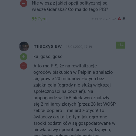
Nie wiesz z jakiej opcji politycznej są
władze Gdańska? Co ma do tego PIS?
Cytuj
#
IP: 77.114.xx6.xx0
mieczyslaw
+14
13.01.2020, 17:19
ka_gość_gość
A to ma PiS, że na rewitalizacje
ogrodów biskupich w Pelplinie znalazło
się prawie 20 milionów złotych bez
zająknięcia (ogrody nie służą większej
społeczności na codzień). Na
propagandę w TVP niedawno znalazły
się 2 miliardy złotych (przez 28 lat WOŚP
zebrał dopiero 1 miliard złotych! To
świadczy o skali, o tym jak ogromne
środki podatników są gospodarowane w
niewłaściwy sposób przez rządzących,
bez żadnej odpowiedzialności za