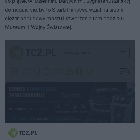
co piątek w "Dzienniku Bałtyckim". Sygnatariusze akcji
domagają się, by to Skarb Państwa wziął na siebie
ciężar odbudowy mostu i stworzenia tam oddziału
Muzeum II Wojny Światowej.