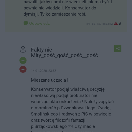
nawalili jakby sami nie wiedzieli jak ma być. I
pewnie nie wiedzieli. Konserwator do
dymisji. Tylko zamieszanie robi.
Odpowiedz
#
IP: 188.147.xx2.xx2
Fakty nie
+2
Mity_gość_gość_gość__gość
14.01.2020, 23:58
Mieszane uczucia !!
Konserwator podjął właściwą decyzję
niewłaściwą podjął prokurator nie
wnosząc aktu oskarżenia ! Należy zapytać
o moralność p.Dzwonkowskiego ,Żyndę ,
Smolińskiego i radnych z PiS w powiecie
oraz twórcę filozofii fantazji
p.Brządkowskiego ??! Czy macie