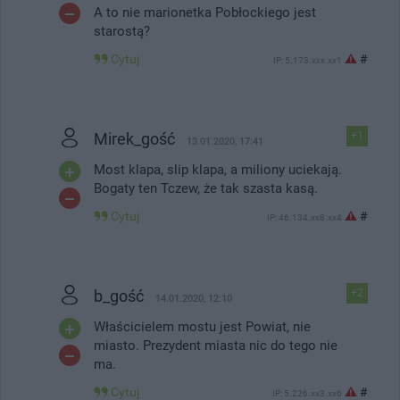
A to nie marionetka Pobłockiego jest
starostą?
Cytuj
#
IP: 5.173.xxx.xx1
Mirek_gość
+1
13.01.2020, 17:41
Most klapa, slip klapa, a miliony uciekają.
Bogaty ten Tczew, że tak szasta kasą.
Cytuj
#
IP: 46.134.xx8.xx4
b_gość
+2
14.01.2020, 12:10
Właścicielem mostu jest Powiat, nie
miasto. Prezydent miasta nic do tego nie
ma.
Cytuj
#
IP: 5.226.xx3.xx6