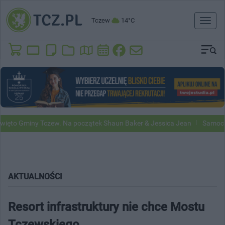
Tczew
14°C
Toggl
naviga
iny Tczew. Na początek Shaun Baker & Jessica Jean
Samochody Googl
AKTUALNOŚCI
Resort infrastruktury nie chce Mostu
Tczewskiego