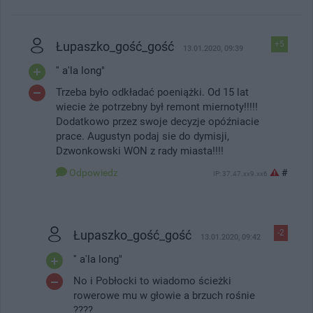
Łupaszko_gość_gość
+5
13.01.2020, 09:39
'' a'la long"
Trzeba było odkładać poeniążki. Od 15 lat
wiecie że potrzebny był remont miernoty!!!!!
Dodatkowo przez swoje decyzje opóźniacie
prace. Augustyn podaj sie do dymisji,
Dzwonkowski WON z rady miasta!!!!
Odpowiedz
#
IP: 37.47.xx9.xx6
Łupaszko_gość_gość
-2
13.01.2020, 09:42
'' a'la long"
No i Pobłocki to wiadomo ścieżki
rowerowe mu w głowie a brzuch rośnie
????