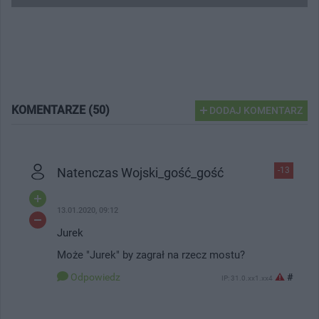
KOMENTARZE (50)
DODAJ KOMENTARZ
Natenczas Wojski_gość_gość
-13
13.01.2020, 09:12
Jurek
Może "Jurek" by zagrał na rzecz mostu?
Odpowiedz
#
IP: 31.0.xx1.xx4