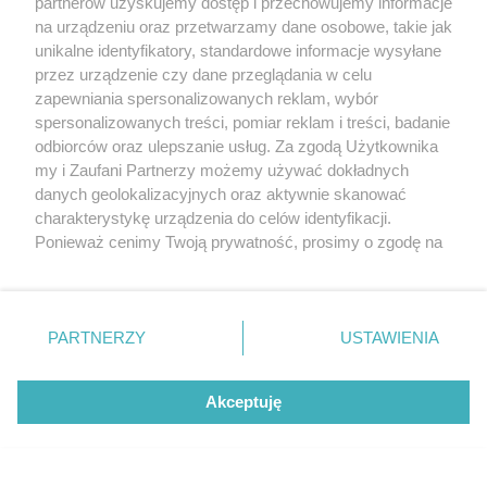
partnerów uzyskujemy dostęp i przechowujemy informacje
czy ten walący prosto z mostu ale szczerze.
na urządzeniu oraz przetwarzamy dane osobowe, takie jak
unikalne identyfikatory, standardowe informacje wysyłane
Cytuj
#
IP: 78.31.xx7.xx6
przez urządzenie czy dane przeglądania w celu
zapewniania spersonalizowanych reklam, wybór
spersonalizowanych treści, pomiar reklam i treści, badanie
odbiorców oraz ulepszanie usług. Za zgodą Użytkownika
+2
my i Zaufani Partnerzy możemy używać dokładnych
Dikembe_Mutombo_gość_gość_gość
danych geolokalizacyjnych oraz aktywnie skanować
charakterystykę urządzenia do celów identyfikacji.
Ponieważ cenimy Twoją prywatność, prosimy o zgodę na
14.01.2020, 09:42
korzystanie z tych technologii poprzez kliknięcie
do gościa
„Akceptuję”. Zgoda jest dobrowolna i zawsze możesz ją
zmienić/wycofać klikając przycisk ustawień prywatności
"Kazimierz Smoliński powtórzył, że nie
PARTNERZY
USTAWIENIA
wyklucza zwrócenia się o wsparcie
znajdujący się w lewym dolnym rogu strony
. Niektóre
przebudowy zabytku do strony niemieckiej.
rodzaje przetwarzania danych nie wymagają zgody
Trwają też rozmowy z generalnym
użytkownika, ale masz prawo sprzeciwić się takiemu
Akceptuję
konserwatorem zabytków. Pojawił się
przetwarzaniu. Preferencje będą miały zastosowania tylko
pomysł, aby most wpisać na listę Pomników
na tej witrynie.
Historii. Po przejęciu przez państwo mogłoby
tutaj powstać Muzeum Mostownictwa." (link
Zapoznaj się z poniższymi informacjami, abyś mógł