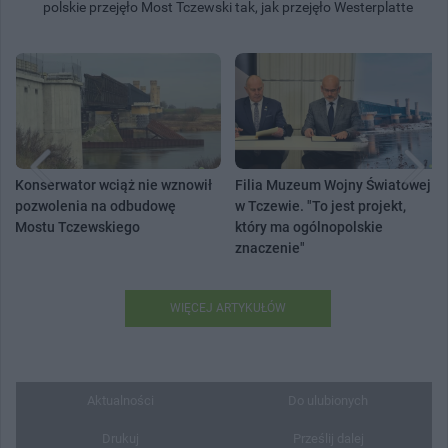
polskie przejęło Most Tczewski tak, jak przejęło Westerplatte
Konserwator wciąż nie wznowił
Filia Muzeum Wojny Światowej
pozwolenia na odbudowę
w Tczewie. "To jest projekt,
Mostu Tczewskiego
który ma ogólnopolskie
znaczenie"
WIĘCEJ ARTYKUŁÓW
Aktualności
Do ulubionych
Drukuj
Prześlij dalej