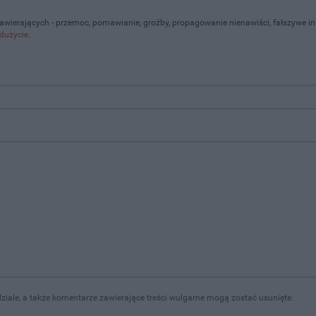
zawierających - przemoc, pomawianie, groźby, propagowanie nienawiści, fałszywe i
dużycie
.
iale, a także komentarze zawierające treści wulgarne mogą zostać usunięte.