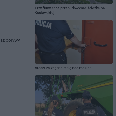
Trzy firmy chcą przebudowywać ścieżkę na
Kociewskiej
raz porywy
Areszt za znęcanie się nad rodziną