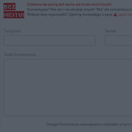
Dzielenie się opinią jest cenne, ale może ranić innych!
Komentujesz? Nie rań i nie obrażaj innych! "Nie" dla komentarzy 
Widzisz taką wypowiedź? Zgłoś ją, korzystając z opcji
zgłoś na
Twój nick
Temat
Treść komentarza
Uwaga! Komentarze niezwiązane z artykułem w tym dz