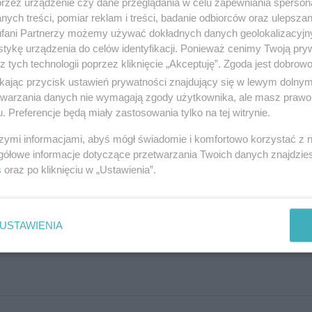
przez urządzenie czy dane przeglądania w celu zapewniania sperson
ych treści, pomiar reklam i treści, badanie odbiorców oraz ulepszan
fani Partnerzy możemy używać dokładnych danych geolokalizacyjn
tykę urządzenia do celów identyfikacji. Ponieważ cenimy Twoją pry
z tych technologii poprzez kliknięcie „Akceptuję”. Zgoda jest dobro
NASTĘPNY ART
łecznej
Z młodzieżą o emocjach i kryz
ikając przycisk ustawień prywatności znajdujący się w lewym dolny
etwarzania danych nie wymagają zgody użytkownika, ale masz prawo 
. Preferencje będą miały zastosowania tylko na tej witrynie.
szymi informacjami, abyś mógł świadomie i komfortowo korzystać z
gółowe informacje dotyczące przetwarzania Twoich danych znajdzi
s
oraz po kliknięciu w „Ustawienia”.
Drukuj
Prześlij 
USTAWIENIA