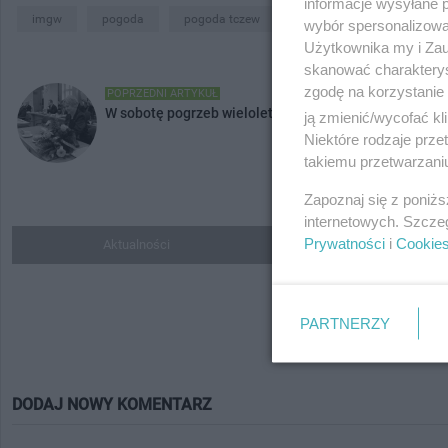
informacje wysyłane 
imgw
pogoda
pogoda tczew
wybór spersonalizowan
Użytkownika my i Zau
skanować charakterys
zgodę na korzystanie 
POPRZEDNI ARTYKUŁ
W sobotę pogrzeb wieloletniej radnej i działaczki spo
ją zmienić/wycofać kl
Niektóre rodzaje prz
takiemu przetwarzaniu
Zapoznaj się z poniż
internetowych. Szcze
Prywatności
i
Cookie
Aktualności
Do ulubionych
PARTNERZY
DODAJ NOWY KOMENTARZ