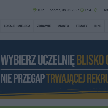
TOP
sobota, 08.08.2026
16:42
Tc
LOKALE I MIEJSCA
ZDROWIE
MIASTO
TEMATY
INNE