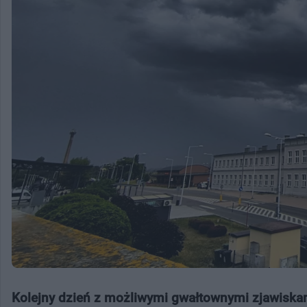
Kolejny dzień z możliwymi gwałtownymi zjawisk