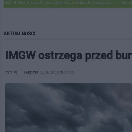
Tczew. Na początek Shaun Baker & Jessica Jean
Samochody Google St
AKTUALNOŚCI
IMGW ostrzega przed bu
TCZ.PL
NIEDZIELA
, 08.06.2025, 12:30