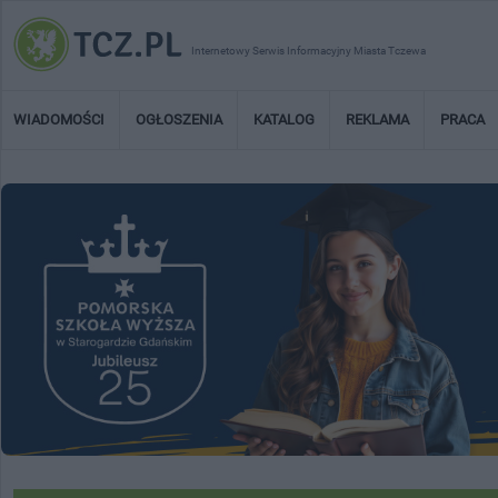
Internetowy Serwis Informacyjny Miasta Tczewa
WIADOMOŚCI
OGŁOSZENIA
KATALOG
REKLAMA
PRACA