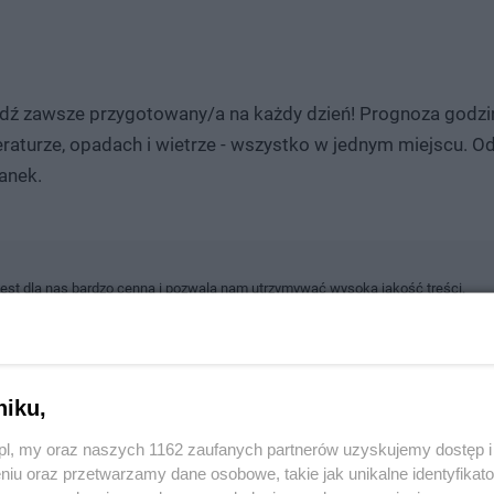
dź zawsze przygotowany/a na każdy dzień! Prognoza godz
raturze, opadach i wietrze - wszystko w jednym miejscu. 
anek.
jest dla nas bardzo cenna i pozwala nam utrzymywać wysoką jakość treści.
macją, napisać o ciekawym wydarzeniu, które miało miejsce w Twojej okolicy, c
ści razem z nami.
Wyślij swój tekst, zdjęcia lub wideo poprzez formularz
, a my op
niku,
ci! Pamiętaj, że każdy głos ma znaczenie.
z.pl, my oraz naszych 1162 zaufanych partnerów uzyskujemy dostęp
niu oraz przetwarzamy dane osobowe, takie jak unikalne identyfikat