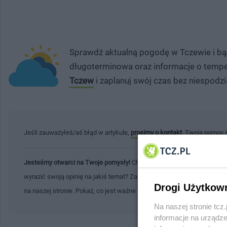
Sprawdź aktualną pogodę w Tczewie i bą
długoterminowa oraz informacje o tempe
Tczew
i zaplanuj swój czas bez niespodzi
Jeśli zauważyłeś/aś błąd w artykule,
prosimy o kontakt
. Twoja pomoc 
Jesteśmy otwarci na Twoje pomysły!
Chcesz podzielić się ważną infor
wyrazić swoją opinię na jakiś temat? Zapraszamy Cię do tworzenia tre
Drogi Użytkow
na naszej stronie. Pokaż, co jest ważne dla Ciebie i Twojej społecznoś
Na naszej stronie tc
informacje na urządze