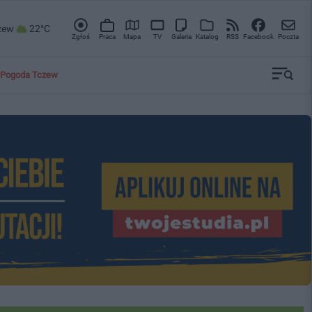
zew
22°C
Zgłoś
Praca
Mapa
TV
Galeria
Katalog
RSS
Facebook
Poczta
Pogoda Tczew