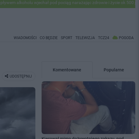
u wjechał pod pociąg narażając zdrowie i życie ok 500 pasażerów! PKP 
WIADOMOŚCI
CO BĘDZIE
SPORT
TELEWIZJA
TCZ24
POGODA
Komentowane
Popularne
UDOSTĘPNIJ
Kierował mimo dożywotniego zakazu, pod