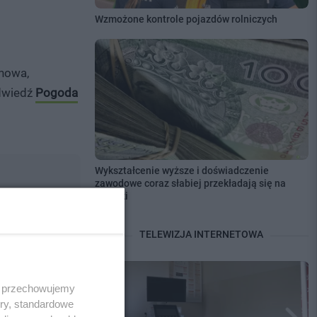
Wzmożone kontrole pojazdów rolniczych
inowa,
Odwiedź
Pogoda
Wykształcenie wyższe i doświadczenie
zawodowe coraz słabiej przekładają się na
zarobki
zy po prostu
TELEWIZJA INTERNETOWA
ublikujemy je
 i przechowujemy
ory, standardowe