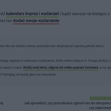
awdź
kalendarz imprez i wydarzeń
i bądź zawsze na bieżąco z
esz też
dodać swoje wydarzenie
.
jest dla nas bardzo cenna i pozwala nam utrzymywać wysoką jakość treści.
macją, napisać o ciekawym wydarzeniu, które miało miejsce w Twojej okolicy, c
ści razem z nami.
Wyślij swój tekst, zdjęcia lub wideo poprzez formularz
, a my op
ci! Pamiętaj, że każdy głos ma znaczenie.
NASTĘPNY ART
się
Jak sprawdzić, czy pracodawca zgłosił nas do ubezpiecz
czy odprowadz