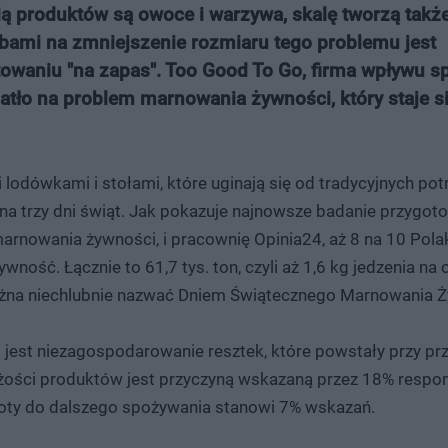
ą produktów są owoce i warzywa, skalę tworzą także
obami na zmniejszenie rozmiaru tego problemu jest
towaniu "na zapas". Too Good To Go, firma wpływu s
tło na problem marnowania żywności, który staje s
i lodówkami i stołami, które uginają się od tradycyjnych p
e na trzy dni świąt. Jak pokazuje najnowsze badanie przygo
 marnowania żywności, i pracownię Opinia24, aż 8 na 10 Pol
ność. Łącznie to 61,7 tys. ton, czyli aż 1,6 kg jedzenia na 
y można niechlubnie nazwać Dniem Świątecznego Marnowania 
jest niezagospodarowanie resztek, które powstały przy pr
eżości produktów jest przyczyną wskazaną przez 18% respo
choty do dalszego spożywania stanowi 7% wskazań.