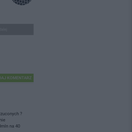
dalej
AJ KOMENTARZ
yrzuconych ?
nie
0mln na 40