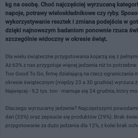
kg na osobę. Choć najczęściej wyrzucaną kategori
napoje, potrawy wieloskładnikowe czy ryby. Spos
wykorzystywanie resztek i zmiana podejścia w go
dzięki najnowszym badaniom ponownie rzuca świa
szczególnie widoczny w okresie świąt.
Dla wielu świąteczne przygotowania kojarzą się z pełnym
Aż 63% z nas przygotuje więcej jedzenia niż to potrzebn
Too Good To Go, firmę działającą na rzecz ograniczania
okresie świątecznym (między 23 a 30 grudnia) wyrzuca żyw
Najwięcej - 9,2 tys. ton - marnuje się 24 grudnia, któr
Dlaczego wyrzucamy jedzenie? Najczęstszymi powodami 
dań (33%) oraz zepsucie się produktów (29%). Brak świ
przygotowanie za dużo jedzenia dla 12%, z kolei brak o