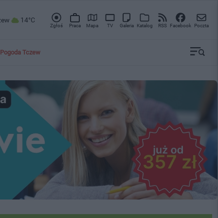
zew
14°C
Zgłoś
Praca
Mapa
TV
Galeria
Katalog
RSS
Facebook
Poczta
Pogoda Tczew