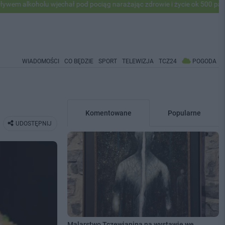
 wjechał pod pociąg narażając zdrowie i życie ok 500 pasażerów! PKP 
WIADOMOŚCI
CO BĘDZIE
SPORT
TELEWIZJA
TCZ24
POGODA
Komentowane
Popularne
UDOSTĘPNIJ
Malarstwo Tczewianina na wystawie we