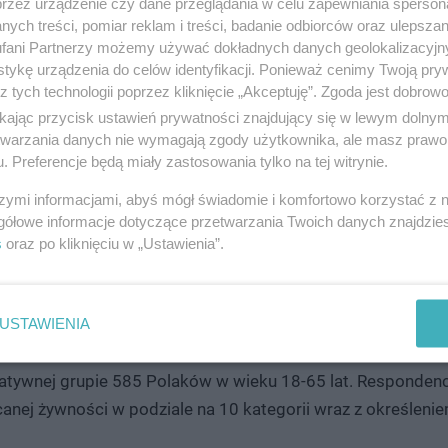
przez urządzenie czy dane przeglądania w celu zapewniania sperson
 Good To Go wierzymy, że nawet małe działania mają olbrz
ych treści, pomiar reklam i treści, badanie odbiorców oraz ulepszan
hęcamy do odpowiedniego planowania i kreatywnego wykorz
fani Partnerzy możemy używać dokładnych danych geolokalizacyjn
tykę urządzenia do celów identyfikacji. Ponieważ cenimy Twoją pry
ka-Tretyn, Country Directorka Too Good To Go.
z tych technologii poprzez kliknięcie „Akceptuję”. Zgoda jest dobro
ikając przycisk ustawień prywatności znajdujący się w lewym dolny
etwarzania danych nie wymagają zgody użytkownika, ale masz prawo 
 30 grudnia niemal dwóch na trzech Polaków (65%) nadal 
. Preferencje będą miały zastosowania tylko na tej witrynie.
 mniejsze porcje i zamrozić na później, wykorzystać resztki
szymi informacjami, abyś mógł świadomie i komfortowo korzystać z
apiekanki, a także przechowywać je w szczelnych pojemnikac
gółowe informacje dotyczące przetwarzania Twoich danych znajdzi
a bliskim, można zanieść do jadłodzielni.
s
oraz po kliknięciu w „Ustawienia”.
USTAWIENIA
, firmy działającej na rzecz ograniczania marnowania żywno
tatywnej grupie 585 Polaków w wieku 18-65 lat. Responden
canej żywności w podziale na 10 kategorii wraz z określe