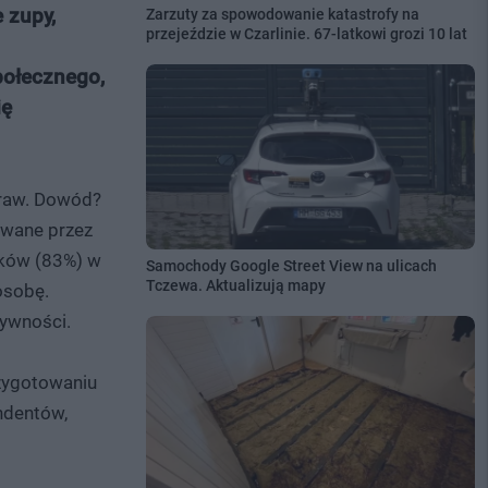
 zupy,
Zarzuty za spowodowanie katastrofy na
przejeździe w Czarlinie. 67-latkowi grozi 10 lat
połecznego,
ię
otraw. Dowód?
towane przez
aków (83%) w
Samochody Google Street View na ulicach
Tczewa. Aktualizują mapy
osobę.
Żywności.
zygotowaniu
ndentów,