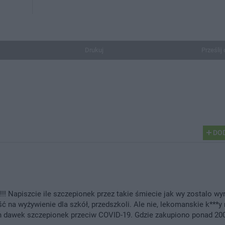
Drukuj
Prześlij 
DOD
!!!!!! Napiszcie ile szczepionek przez takie śmiecie jak wy zostalo w
iść na wyżywienie dla szkół, przedszkoli. Ale nie, lekomanskie k***y 
n dawek szczepionek przeciw COVID-19. Gdzie zakupiono ponad 20