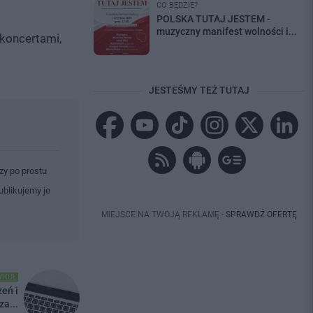
CO BĘDZIE?
POLSKA TUTAJ JESTEM -
muzyczny manifest wolności i...
 koncertami,
JESTEŚMY TEŻ TUTAJ
zy po prostu
ublikujemy je
MIEJSCE NA TWOJĄ REKLAMĘ -
SPRAWDŹ OFERTĘ
YKUŁ
eń i
a...