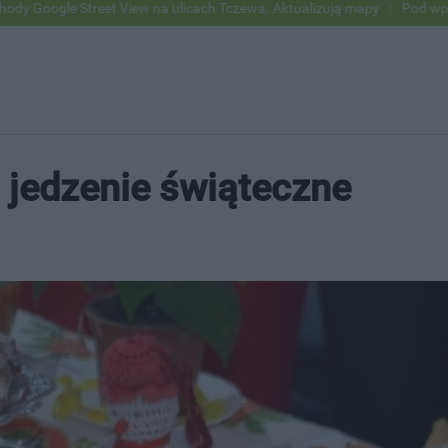
reet View na ulicach Tczewa. Aktualizują mapy
Pod wpływem alkoholu
jedzenie świąteczne