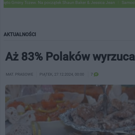
Tczew. Na początek Shaun Baker & Jessica Jean
Samochody Google St
AKTUALNOŚCI
Aż 83% Polaków wyrzuca 
MAT. PRASOWE
PIĄTEK
, 27.12.2024, 00:00
7