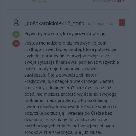
Cytuj
#
IP: 5.173.xx9.xxx
_gośćkarolciolek12_gość
-3
07.09.2024, 15:46
Prywatny inwestor, który pożycza w ciąg
Jesteś menedżerem biznesowym, ojcem,
matką, a nawet lepiej osobą, która potrzebuje
szybkiej pomocy finansowej w związku ze
swoją sytuacją finansową, ponieważ wszystkie
banki i instytucje finansowe zawsze
zawieszają Cię z powodu złej historii
kredytowej lub czegokolwiek innego. Jesteś
zmęczony odrzuceniem? banków. masz już
dość, nie możesz znaleźć wyjścia ze swojego
problemu, masz problemy z konsolidacją
swoich długów lub wszystkie Twoje wnioski o
pożyczkę odrzucają i wracają do Ciebie bez
działania, masz plany do zrealizowania w
nadchodzących dniach. potrzebujesz pilnych
środków. Nie zniechęcaj się już dłużej.