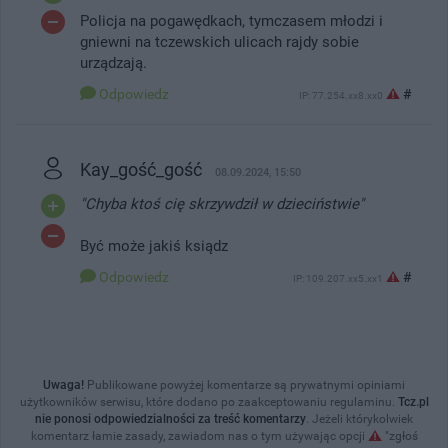
Policja na pogawędkach, tymczasem młodzi i
gniewni na tczewskich ulicach rajdy sobie
urządzają.
Odpowiedz
#
IP: 77.254.xx8.xx0
Kay_gość_gość
08.09.2024, 15:50
"Chyba ktoś cię skrzywdził w dzieciństwie"
Być może jakiś ksiądz
Odpowiedz
#
IP: 109.207.xx5.xx1
Uwaga!
Publikowane powyżej komentarze są prywatnymi opiniami
użytkowników serwisu, które dodano po zaakceptowaniu regulaminu.
Tcz.pl
nie ponosi odpowiedzialności za treść komentarzy
. Jeżeli którykolwiek
komentarz łamie zasady, zawiadom nas o tym używając opcji
"zgłoś