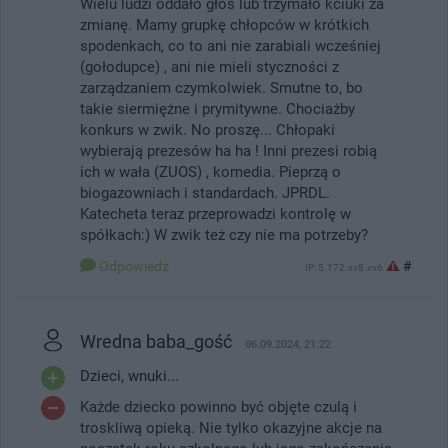
Wielu ludzi oddało głos lub trzymało kciuki za
zmianę. Mamy grupkę chłopców w krótkich
spodenkach, co to ani nie zarabiali wcześniej
(gołodupce) , ani nie mieli styczności z
zarządzaniem czymkolwiek. Smutne to, bo
takie siermiężne i prymitywne. Chociażby
konkurs w zwik. No proszę... Chłopaki
wybierają prezesów ha ha ! Inni prezesi robią
ich w wała (ZUOS) , komedia. Pieprzą o
biogazowniach i standardach. JPRDL.
Katecheta teraz przeprowadzi kontrolę w
spółkach:) W zwik też czy nie ma potrzeby?
Odpowiedz
#
IP: 5.172.xx8.xx6
Wredna baba_gość
06.09.2024, 21:22
Dzieci, wnuki...
Każde dziecko powinno być objęte czulą i
troskliwą opieką. Nie tylko okazyjne akcje na