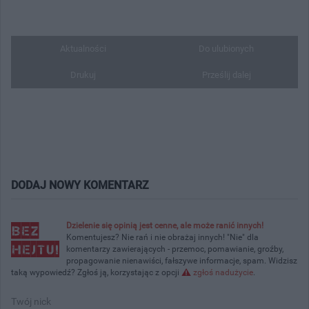
Aktualności
Do ulubionych
Drukuj
Prześlij dalej
DODAJ NOWY KOMENTARZ
Dzielenie się opinią jest cenne, ale może ranić innych!
Komentujesz? Nie rań i nie obrażaj innych! "Nie" dla
komentarzy zawierających - przemoc, pomawianie, groźby,
propagowanie nienawiści, fałszywe informacje, spam. Widzisz
taką wypowiedź? Zgłoś ją, korzystając z opcji
zgłoś nadużycie
.
Twój nick