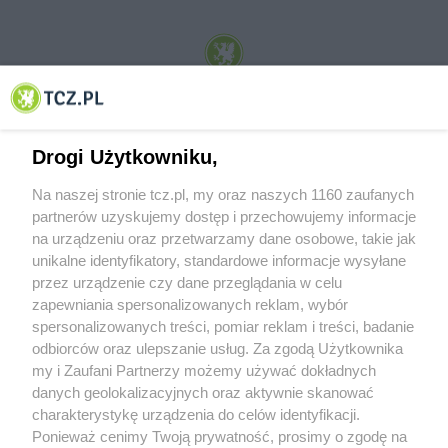
© 2001-2026 Tczew - TCZ.PL Sp. z o.o. Internetowy Serwis Informacyjny Miasta
Tczewa
Drogi Użytkowniku,
Na naszej stronie tcz.pl, my oraz naszych 1160 zaufanych
partnerów uzyskujemy dostęp i przechowujemy informacje
na urządzeniu oraz przetwarzamy dane osobowe, takie jak
unikalne identyfikatory, standardowe informacje wysyłane
przez urządzenie czy dane przeglądania w celu
zapewniania spersonalizowanych reklam, wybór
O FIRMIE
POLITYKA PRYWATNOŚCI
HOSTING
spersonalizowanych treści, pomiar reklam i treści, badanie
REKLAMA
WSPÓŁPRACA
RSS
FACEBOOK
KONTAKT
odbiorców oraz ulepszanie usług. Za zgodą Użytkownika
my i Zaufani Partnerzy możemy używać dokładnych
Nasze serwisy
danych geolokalizacyjnych oraz aktywnie skanować
charakterystykę urządzenia do celów identyfikacji.
Aktualności
Muzyka i kultura
Ponieważ cenimy Twoją prywatność, prosimy o zgodę na
Tcz24
Archiwum wydarzeń