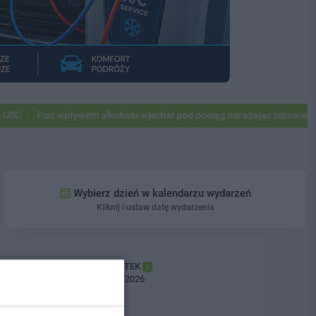
Pod wpływem alkoholu wjechał pod pociąg narażając zdrowie i życie
Wybierz dzień w kalendarzu wydarzeń
Kliknij i ustaw datę wydarzenia
CZWARTEK
1
06.08.2026