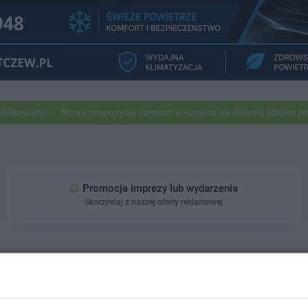
owane
Nowa propozycja zamiast wieżowca na dawnej działce po USC
Promocja imprezy lub wydarzenia
Skorzystaj z naszej oferty reklamowej
SOBOTA
NIEDZIELA