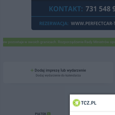
pozostaje w swoich granicach. Rozporządzenie Rady Ministrów opublik
Dodaj imprezę lub wydarzenie
Dodaj wydarzenie do kalendarza
PIĄTEK
1