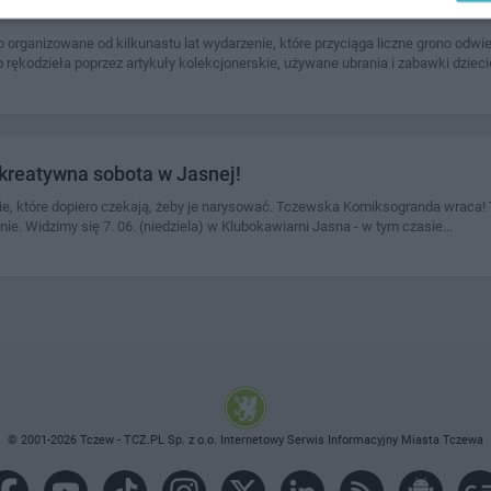
o organizowane od kilkunastu lat wydarzenie, które przyciąga liczne grono odw
rękodzieła poprzez artykuły kolekcjonerskie, używane ubrania i zabawki dziecię
kreatywna sobota w Jasnej!
storie, które dopiero czekają, żeby je narysować. Tczewska Komiksogranda wraca!
nie. Widzimy się 7. 06. (niedziela) w Klubokawiarni Jasna - w tym czasie...
© 2001-2026 Tczew - TCZ.PL Sp. z o.o. Internetowy Serwis Informacyjny Miasta Tczewa