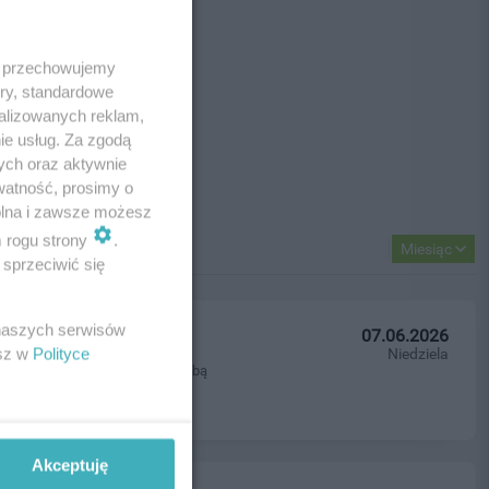
 i przechowujemy
ory, standardowe
alizowanych reklam,
ie usług. Za zgodą
ych oraz aktywnie
watność, prosimy o
wolna i zawsze możesz
m rogu strony
.
Miesiąc
sprzeciwić się
 naszych serwisów
07.06.2026
esz w
Polityce
Niedziela
jekt audiowizualny łączący ze sobą
Akceptuję