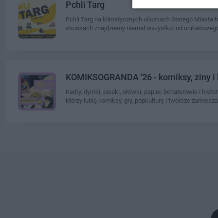
Pchli Targ
Pchli Targ na klimatycznych uliczkach Starego Miasta t
stoiskach znajdziemy niemal wszystko: od unikatowego 
KOMIKSOGRANDA '26 - komiksy, ziny i 
Kadry, dymki, pisaki, ołówki, papier, bohaterowie i hi
którzy lubią komiksy, gry, popkulturę i twórcze zamiesza