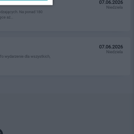
07.06.2026
Niedziela
iedzających. Na ponad 180
ce aż...
07.06.2026
Niedziela
 To wydarzenie dla wszystkich,