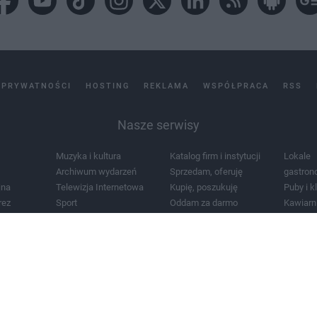
 PRYWATNOŚCI
HOSTING
REKLAMA
WSPÓŁPRACA
RSS
Nasze serwisy
Muzyka i kultura
Katalog firm i instytucji
Lokale
Archiwum wydarzeń
Sprzedam, oferuję
gastron
jna
Telewizja Internetowa
Kupię, poszukuję
Puby i k
rez
Sport
Oddam za darmo
Kawiarn
i masażu
Żłobki i przedszkola
Lekarze i szpitale
Noclegi
a
Zdjęcia miasta
Schody
Apteki
a
Zabytki
Kościoły
Mapa m
Pogoda