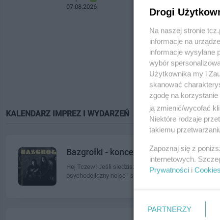
07.08.2026
Drogi Użytkow
Na naszej stronie tc
informacje na urządze
informacje wysyłane 
wybór spersonalizowan
Użytkownika my i Zau
skanować charakterys
zgodę na korzystanie 
ją zmienić/wycofać kl
KALENDARZ
IMPREZ I WYDARZEŃ
07.06.2026
Niektóre rodzaje prz
takiemu przetwarzaniu
Zapoznaj się z poniż
Bazgrołki - koncert [KONCERT PRZEŁ
internetowych. Szcze
Hej Tczew! Jeśli siedzisz w domu i mówisz "nie ma co r
Prywatności
i
Cookie
psychodeliczny noise i shoegaze w eksperymentalnym
PARTNERZY