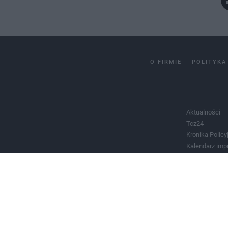
O FIRMIE
POLITYKA
Aktualności
Tcz24
Kronika Policy
Kalendarz imp
Salony urody 
Historia miast
Władze miast