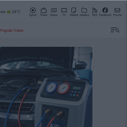
zew
24°C
Zgłoś
Praca
Mapa
TV
Galeria
Katalog
RSS
Facebook
Poczta
Pogoda Tczew