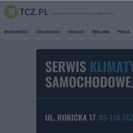
Internetowy Serwis Informacyjny Miasta Tczewa
WIADOMOŚCI
OGŁOSZENIA
KATALOG
REKLAMA
PRACA