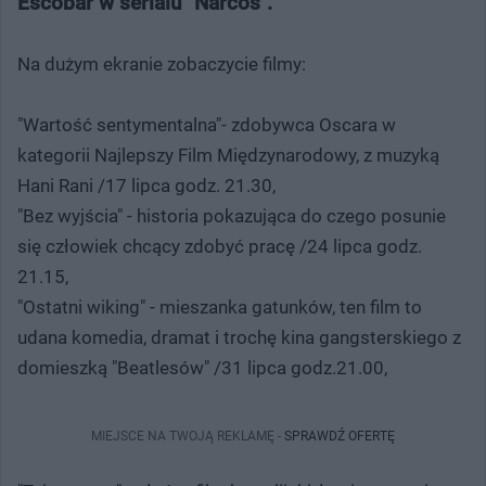
Escobar w serialu "Narcos".
Na dużym ekranie zobaczycie filmy:
"Wartość sentymentalna"- zdobywca Oscara w
kategorii Najlepszy Film Międzynarodowy, z muzyką
Hani Rani /17 lipca godz. 21.30,
"Bez wyjścia" - historia pokazująca do czego posunie
się człowiek chcący zdobyć pracę /24 lipca godz.
21.15,
"Ostatni wiking" - mieszanka gatunków, ten film to
udana komedia, dramat i trochę kina gangsterskiego z
domieszką "Beatlesów" /31 lipca godz.21.00,
MIEJSCE NA TWOJĄ REKLAMĘ -
SPRAWDŹ OFERTĘ