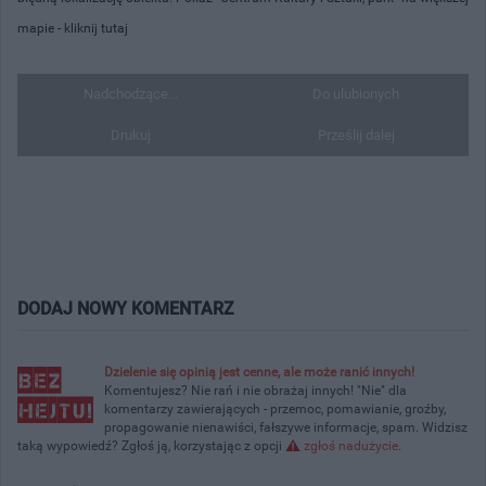
mapie -
kliknij tutaj
Nadchodzące...
Do ulubionych
Drukuj
Prześlij dalej
DODAJ NOWY KOMENTARZ
Dzielenie się opinią jest cenne, ale może ranić innych!
Komentujesz? Nie rań i nie obrażaj innych! "Nie" dla
komentarzy zawierających - przemoc, pomawianie, groźby,
propagowanie nienawiści, fałszywe informacje, spam. Widzisz
taką wypowiedź? Zgłoś ją, korzystając z opcji
zgłoś nadużycie
.