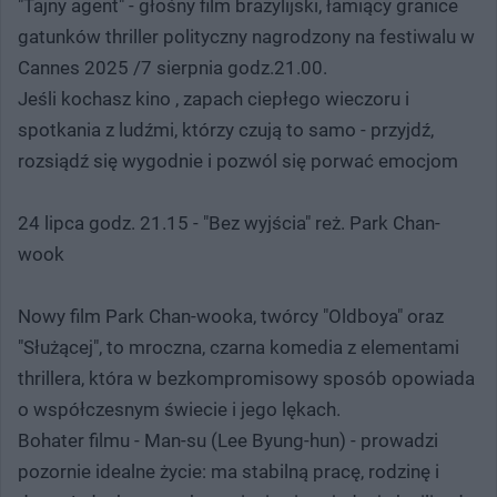
"Tajny agent" - głośny film brazylijski, łamiący granice
gatunków thriller polityczny nagrodzony na festiwalu w
Cannes 2025 /7 sierpnia godz.21.00.
Jeśli kochasz kino , zapach ciepłego wieczoru i
spotkania z ludźmi, którzy czują to samo - przyjdź,
rozsiądź się wygodnie i pozwól się porwać emocjom
24 lipca godz. 21.15 - "Bez wyjścia" reż. Park Chan-
wook
Nowy film Park Chan-wooka, twórcy "Oldboya" oraz
"Służącej", to mroczna, czarna komedia z elementami
thrillera, która w bezkompromisowy sposób opowiada
o współczesnym świecie i jego lękach.
Bohater filmu - Man-su (Lee Byung-hun) - prowadzi
pozornie idealne życie: ma stabilną pracę, rodzinę i