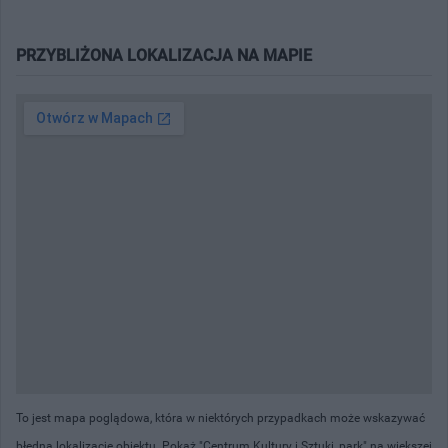
PRZYBLIŻONA LOKALIZACJA NA MAPIE
To jest mapa poglądowa, która w niektórych przypadkach może wskazywać
błędną lokalizację obiektu. Pokaż "Centrum Kultury i Sztuki, park" na większej