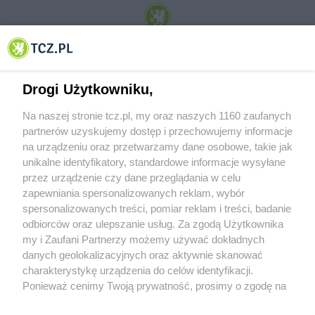
© 2001-2026 Tczew - TCZ.PL Sp. z o.o. Internetowy Serwis Informacyjny Miasta
Tczewa
Drogi Użytkowniku,
Na naszej stronie tcz.pl, my oraz naszych 1160 zaufanych
partnerów uzyskujemy dostęp i przechowujemy informacje
na urządzeniu oraz przetwarzamy dane osobowe, takie jak
unikalne identyfikatory, standardowe informacje wysyłane
przez urządzenie czy dane przeglądania w celu
zapewniania spersonalizowanych reklam, wybór
O FIRMIE
POLITYKA PRYWATNOŚCI
HOSTING
spersonalizowanych treści, pomiar reklam i treści, badanie
REKLAMA
WSPÓŁPRACA
RSS
FACEBOOK
KONTAKT
odbiorców oraz ulepszanie usług. Za zgodą Użytkownika
my i Zaufani Partnerzy możemy używać dokładnych
Nasze serwisy
danych geolokalizacyjnych oraz aktywnie skanować
charakterystykę urządzenia do celów identyfikacji.
Aktualności
Muzyka i kultura
Ponieważ cenimy Twoją prywatność, prosimy o zgodę na
Tcz24
Archiwum wydarzeń
korzystanie z tych technologii poprzez kliknięcie
Kronika Policyjna
Telewizja Internetowa