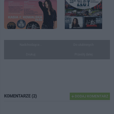
Nadchodzące...
Do ulubionych
Drukuj
Prześlij dalej
KOMENTARZE (2)
DODAJ KOMENTARZ