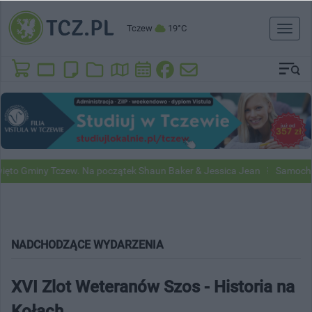
Tczew
19°C
Toggl
naviga
Gminy Tczew. Na początek Shaun Baker & Jessica Jean
Samochody Goo
NADCHODZĄCE WYDARZENIA
XVI Zlot Weteranów Szos - Historia na
Kołach