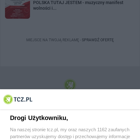
POLSKA TUTAJ JESTEM - muzyczny manifest
wolności i...
MIEJSCE NA TWOJĄ REKLAMĘ -
SPRAWDŹ OFERTĘ
© 2001-2026 Tczew - TCZ.PL Sp. z o.o. Internetowy Serwis Informacyjny Miasta
Tczewa
Drogi Użytkowniku,
Na naszej stronie tcz.pl, my oraz naszych 1162 zaufanych
partnerów uzyskujemy dostęp i przechowujemy informacje