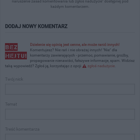
naruszenie zasad komentowania lub zgłoś nadużycie" dostępnej pod
każdym komentarzem.
DODAJ NOWY KOMENTARZ
Dzielenie się opinią jest cenne, ale może ranić innych!
Komentujesz? Nie rań i nie obrażaj innych! "Nie" dla
komentarzy zawierających - przemoc, pomawianie, groźby,
propagowanie nienawiści, fałszywe informacje, spam. Widzisz
taką wypowiedź? Zgłoś ją, korzystając z opcji
zgłoś nadużycie
.
Twój nick
Temat
Treść komentarza