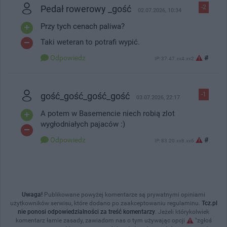
Pedał rowerowy _gość
-2
02.07.2026, 10:34
Przy tych cenach paliwa?
Taki weteran to potrafi wypić.
Odpowiedz
#
IP: 37.47.xx4.xx2
gość_gość_gość_gość
-1
03.07.2026, 22:17
A potem w Basemencie niech robią zlot
wygłodniałych pajaców :)
Odpowiedz
#
IP: 83.20.xx8.xx6
Uwaga!
Publikowane powyżej komentarze są prywatnymi opiniami
użytkowników serwisu, które dodano po zaakceptowaniu regulaminu.
Tcz.pl
nie ponosi odpowiedzialności za treść komentarzy
. Jeżeli którykolwiek
komentarz łamie zasady, zawiadom nas o tym używając opcji
"zgłoś