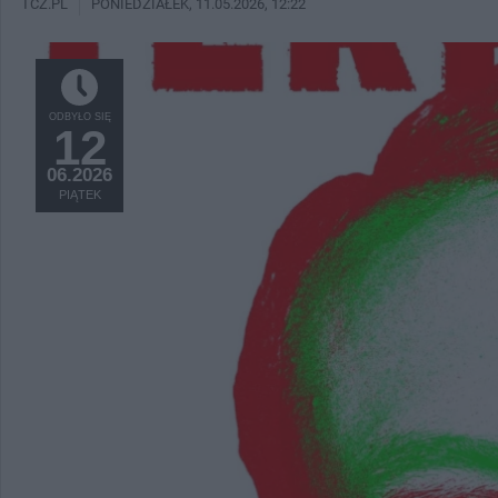
TCZ.PL
PONIEDZIAŁEK
, 11.05.2026, 12:22
ODBYŁO SIĘ
12
06.2026
PIĄTEK