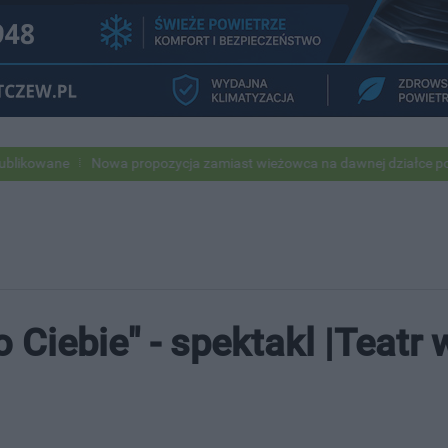
Nowa propozycja zamiast wieżowca na dawnej działce po USC
Pod 
o Ciebie" - spektakl |Teatr 