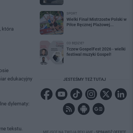
SPORT
Wielki Finał Mistrzostw Polski w
Piłce Ręcznej Plażowej...
, która
CO BĘDZIE?
Tczew GospelFest 2026 - wielki
festiwal muzyki Gospel!
osie
iar edukacyjny
JESTEŚMY TEŻ TUTAJ
lne dylematy:
ne tekstu.
MIEJSCE NA TWOJĄ REKLAMĘ -
SPRAWDŹ OFERTĘ