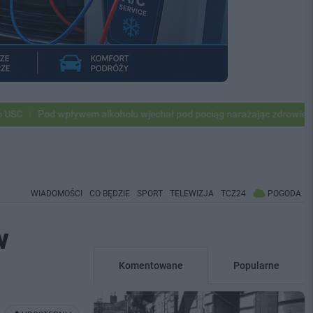
wpływem alkoholu wjechał pod pociąg narażając zdrowie i życie ok 500 
WIADOMOŚCI
CO BĘDZIE
SPORT
TELEWIZJA
TCZ24
POGODA
w
Komentowane
Popularne