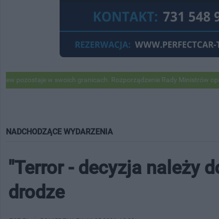
e w swoich granicach. Rozporządzenie Rady Ministrów opublikowane
NADCHODZĄCE WYDARZENIA
"Terror - decyzja należy d
drodze