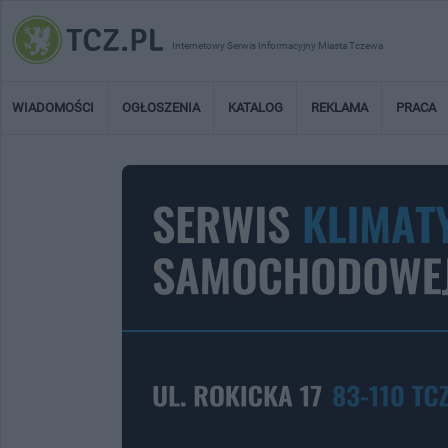
Internetowy Serwis Informacyjny Miasta Tczewa
WIADOMOŚCI
OGŁOSZENIA
KATALOG
REKLAMA
PRACA