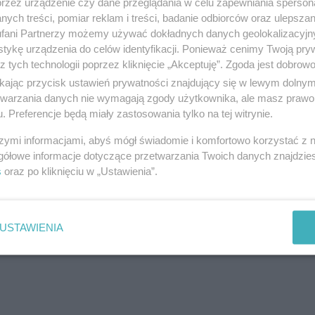
przez urządzenie czy dane przeglądania w celu zapewniania sperson
erć ponieśli wszyscy pasażerowie znajdujący się na pokład
ych treści, pomiar reklam i treści, badanie odbiorców oraz ulepszan
ry zestrzelił, został wcześniej porwany przez terrorystów. 
fani Partnerzy możemy używać dokładnych danych geolokalizacyjn
z odłamów Al-Kaidy. Porywacz zamierzał rozbić maszynę n
tykę urządzenia do celów identyfikacji. Ponieważ cenimy Twoją pry
z tych technologii poprzez kliknięcie „Akceptuję”. Zgoda jest dobro
um, na którym odbywał się mecz Niemcy-Anglia, który ogląd
ikając przycisk ustawień prywatności znajdujący się w lewym dolny
etwarzania danych nie wymagają zgody użytkownika, ale masz prawo 
. Preferencje będą miały zastosowania tylko na tej witrynie.
 TWOJĄ REKLAMĘ -
SPRAWDŹ OFERTĘ
szymi informacjami, abyś mógł świadomie i komfortowo korzystać z
gółowe informacje dotyczące przetwarzania Twoich danych znajdzi
s
oraz po kliknięciu w „Ustawienia”.
wanych wyborów, odpowiedzialności za podejmowane- częs
USTAWIENIA
 ponadczasowy i uniwersalny.