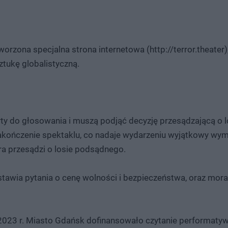
worzona specjalna strona internetowa (http://terror.theater)
ztukę globalistyczną.
ty do głosowania i muszą podjąć decyzję przesądzającą o l
akończenie spektaklu, co nadaje wydarzeniu wyjątkowy wym
óra przesądzi o losie podsądnego.
tawia pytania o cenę wolności i bezpieczeństwa, oraz mora
 w 2023 r. Miasto Gdańsk dofinansowało czytanie performatyw