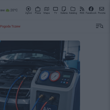
zew
20°C
Zgłoś
Praca
Mapa
TV
Galeria
Katalog
RSS
Facebook
Poczta
Pogoda Tczew