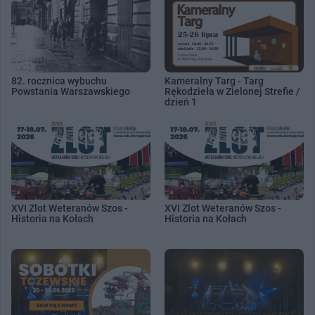
82. rocznica wybuchu
Kameralny Targ - Targ
Powstania Warszawskiego
Rękodzieła w Zielonej Strefie /
dzień 1
XVI Zlot Weteranów Szos -
XVI Zlot Weteranów Szos -
Historia na Kołach
Historia na Kołach