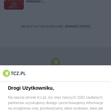
wolności i...
MIEJSCE NA TWOJĄ REKLAMĘ -
SPRAWDŹ OFERTĘ
© 2001-2026 Tczew - TCZ.PL Sp. z o.o. Internetowy Serwis Informacyjny Miasta
Tczewa
Drogi Użytkowniku,
Na naszej stronie tcz.pl, my oraz naszych 1162 zaufanych
partnerów uzyskujemy dostęp i przechowujemy informacje
na urządzeniu oraz przetwarzamy dane osobowe, takie jak