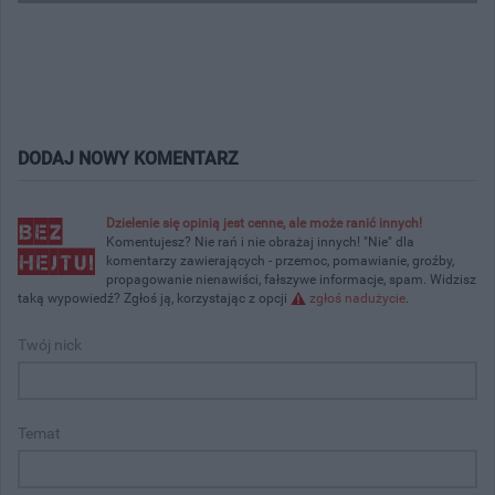
DODAJ NOWY KOMENTARZ
Dzielenie się opinią jest cenne, ale może ranić innych!
Komentujesz? Nie rań i nie obrażaj innych! "Nie" dla
komentarzy zawierających - przemoc, pomawianie, groźby,
propagowanie nienawiści, fałszywe informacje, spam. Widzisz
taką wypowiedź? Zgłoś ją, korzystając z opcji
zgłoś nadużycie
.
Twój nick
Temat