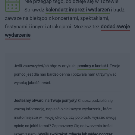
Nie przegap tego, co dzieje się w Tczewie!
Sprawdź
kalendarz imprez i wydarzeń
i bądź
zawsze na bieżąco z koncertami, spektaklami,
festynami i innymi atrakcjami. Możesz też
dodać swoje
wydarzenie
.
Jeśli zauważyłeś/aś błąd w artykule,
prosimy o kontakt
. Twoja
pomoc jest dla nas bardzo cenna i pozwala nam utrzymywać
wysoką jakość treści.
Jesteśmy otwarci na Twoje pomysły!
Chcesz podzielić się
ważną informacją, napisać o ciekawym wydarzeniu, które
miało miejsce w Twojej okolicy, czy po prostu wyrazić swoją
opinię na jakiś temat? Zapraszamy Cię do tworzenia treści
razem z nami.
Wyślij swój tekst, zdjęcia lub wideo poprzez