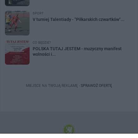
SPORT
V turniej Talentiady - "Piłkarskich czwartków"...
CO BĘDZIE?
POLSKA TUTAJ JESTEM - muzyczny manifest
wolności i...
MIEJSCE NA TWOJĄ REKLAMĘ -
SPRAWDŹ OFERTĘ