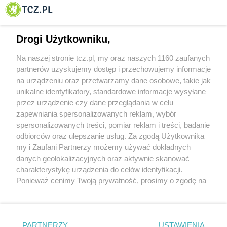
© 2001-2026 Tczew - TCZ.PL Sp. z o.o. Internetowy Serwis Informacyjny Miasta
Tczewa
Drogi Użytkowniku,
Na naszej stronie tcz.pl, my oraz naszych 1160 zaufanych
partnerów uzyskujemy dostęp i przechowujemy informacje
na urządzeniu oraz przetwarzamy dane osobowe, takie jak
unikalne identyfikatory, standardowe informacje wysyłane
przez urządzenie czy dane przeglądania w celu
zapewniania spersonalizowanych reklam, wybór
O FIRMIE
POLITYKA PRYWATNOŚCI
HOSTING
spersonalizowanych treści, pomiar reklam i treści, badanie
REKLAMA
WSPÓŁPRACA
RSS
FACEBOOK
KONTAKT
odbiorców oraz ulepszanie usług. Za zgodą Użytkownika
my i Zaufani Partnerzy możemy używać dokładnych
Nasze serwisy
danych geolokalizacyjnych oraz aktywnie skanować
charakterystykę urządzenia do celów identyfikacji.
Aktualności
Muzyka i kultura
Ponieważ cenimy Twoją prywatność, prosimy o zgodę na
Tcz24
Archiwum wydarzeń
korzystanie z tych technologii poprzez kliknięcie
Kronika Policyjna
Telewizja Internetowa
„Akceptuję”. Zgoda jest dobrowolna i zawsze możesz ją
Kalendarz imprez
Sport
zmienić/wycofać klikając przycisk ustawień prywatności
Salony urody i masażu
Żłobki i przedszkola
PARTNERZY
USTAWIENIA
Historia miasta
Zdjęcia miasta