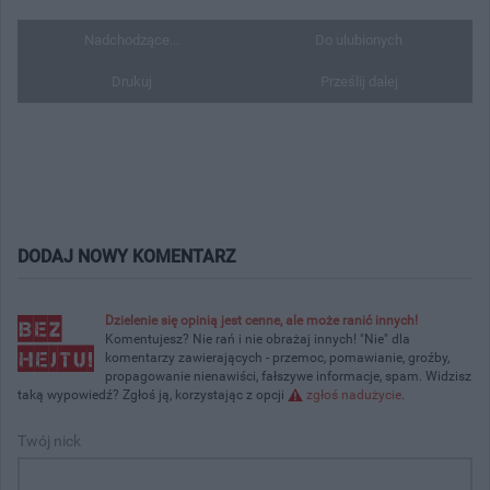
Nadchodzące...
Do ulubionych
Drukuj
Prześlij dalej
DODAJ NOWY KOMENTARZ
Dzielenie się opinią jest cenne, ale może ranić innych!
Komentujesz? Nie rań i nie obrażaj innych! "Nie" dla
komentarzy zawierających - przemoc, pomawianie, groźby,
propagowanie nienawiści, fałszywe informacje, spam. Widzisz
taką wypowiedź? Zgłoś ją, korzystając z opcji
zgłoś nadużycie
.
Twój nick