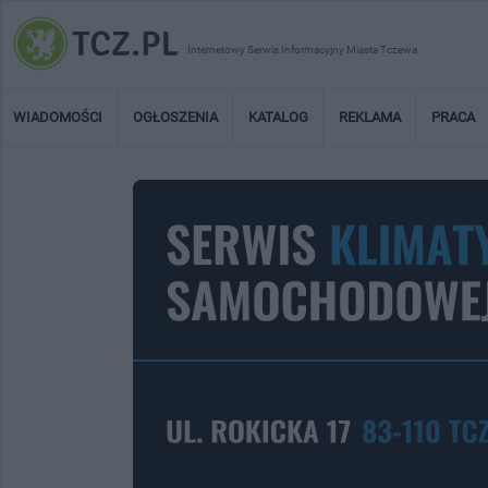
Internetowy Serwis Informacyjny Miasta Tczewa
WIADOMOŚCI
OGŁOSZENIA
KATALOG
REKLAMA
PRACA