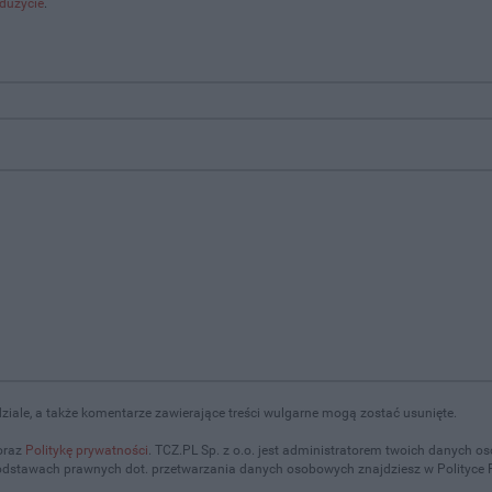
dużycie
.
iale, a także komentarze zawierające treści wulgarne mogą zostać usunięte.
oraz
Politykę prywatności
. TCZ.PL Sp. z o.o. jest administratorem twoich danych 
podstawach prawnych dot. przetwarzania danych osobowych znajdziesz w Polityce 