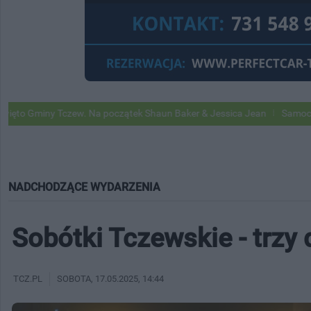
Tczew. Na początek Shaun Baker & Jessica Jean
Samochody Google St
NADCHODZĄCE WYDARZENIA
Sobótki Tczewskie - trzy
TCZ.PL
SOBOTA
, 17.05.2025, 14:44