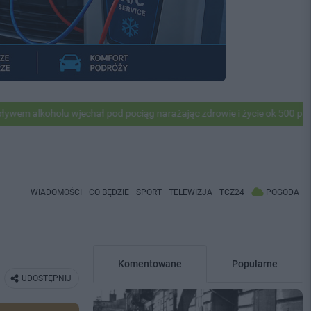
u wjechał pod pociąg narażając zdrowie i życie ok 500 pasażerów! PKP
WIADOMOŚCI
CO BĘDZIE
SPORT
TELEWIZJA
TCZ24
POGODA
Komentowane
Popularne
UDOSTĘPNIJ