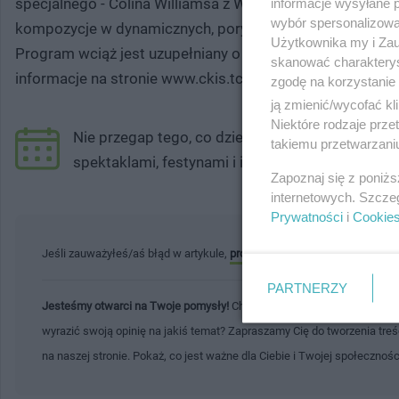
specjalnego - Colina Williamsa z Wielkiej Brytanii. Usły
informacje wysyłane 
wybór spersonalizowan
kompozycje w dynamicznych, porywających aranżacjach.
Użytkownika my i Zau
Program wciąż jest uzupełniany o nowe atrakcje. Może ul
skanować charakterys
informacje na stronie www.ckis.tczew.pl/repertuar or
zgodę na korzystanie 
ją zmienić/wycofać kl
Niektóre rodzaje prz
Nie przegap tego, co dzieje się w Tczewie! Spr
takiemu przetwarzaniu
spektaklami, festynami i innymi atrakcjami. Moż
Zapoznaj się z poniż
internetowych. Szcze
Prywatności
i
Cookie
Jeśli zauważyłeś/aś błąd w artykule,
prosimy o kontakt
. Twoja pomoc 
PARTNERZY
Jesteśmy otwarci na Twoje pomysły!
Chcesz podzielić się ważną infor
wyrazić swoją opinię na jakiś temat? Zapraszamy Cię do tworzenia tre
na naszej stronie. Pokaż, co jest ważne dla Ciebie i Twojej społecznoś