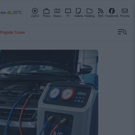
zew
20°C
Zgłoś
Praca
Mapa
TV
Galeria
Katalog
RSS
Facebook
Poczta
Pogoda Tczew