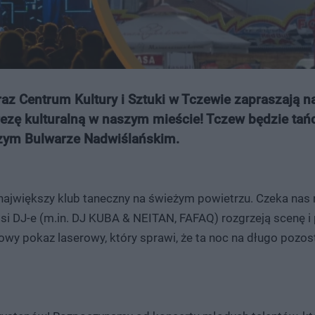
az Centrum Kultury i Sztuki w Tczewie zapraszają n
ezę kulturalną w naszym mieście! Tczew będzie tańcz
iczym Bulwarze Nadwiślańskim.
ajwiększy klub taneczny na świeżym powietrzu. Czeka nas
psi DJ-e (m.in. DJ KUBA & NEITAN, FAFAQ) rozgrzeją scenę i
wy pokaz laserowy, który sprawi, że ta noc na długo pozos