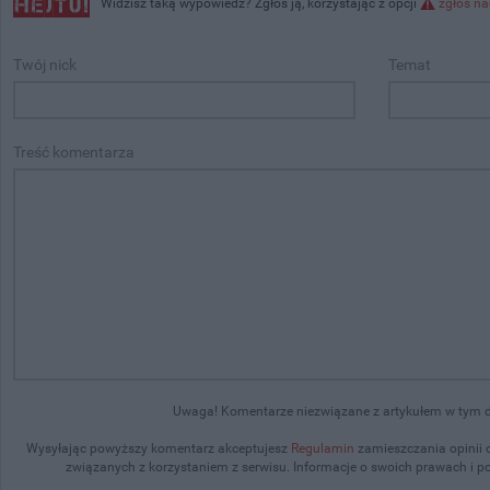
Widzisz taką wypowiedź? Zgłoś ją, korzystając z opcji
zgłoś na
Twój nick
Temat
Treść komentarza
Uwaga! Komentarze niezwiązane z artykułem w tym dz
Wysyłając powyższy komentarz akceptujesz
Regulamin
zamieszczania opinii 
związanych z korzystaniem z serwisu. Informacje o swoich prawach i 