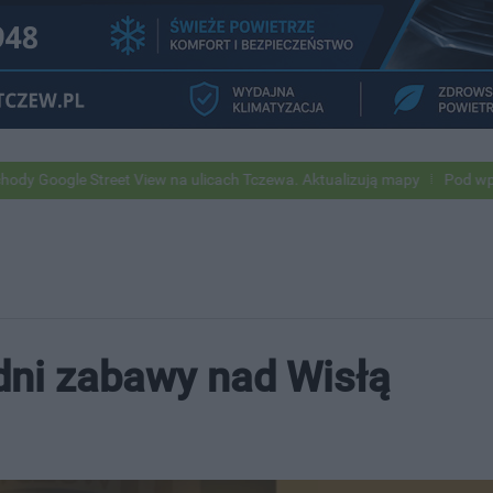
reet View na ulicach Tczewa. Aktualizują mapy
Pod wpływem alkohol
 dni zabawy nad Wisłą