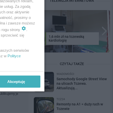
TELEWIZJA INTERNETOWA
czesne
alizowanych reklam,
ie usług. Za zgodą
ych oraz aktywnie
terminu. Śledź
watność, prosimy o
wolna i zawsze możesz
m rogu strony
.
sprzeciwić się
1,6 mln zł na tczewską
 koncertami,
kardiologię
 naszych serwisów
esz w
Polityce
CZYTAJ TAKŻE
WIADOMOŚCI
Samochody Google Street View
Akceptuję
na ulicach Tczewa.
zy po prostu
Aktualizują...
ublikujemy je
TCZ24
Remonty na A1 = duży ruch w
Tczewie