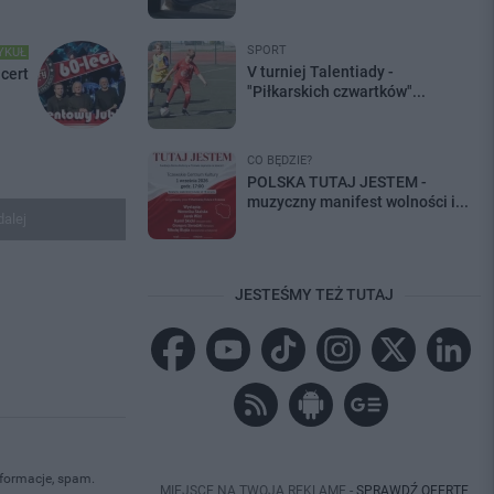
SPORT
YKUŁ
V turniej Talentiady -
cert
"Piłkarskich czwartków"...
CO BĘDZIE?
POLSKA TUTAJ JESTEM -
muzyczny manifest wolności i...
dalej
JESTEŚMY TEŻ TUTAJ
nformacje, spam.
MIEJSCE NA TWOJĄ REKLAMĘ -
SPRAWDŹ OFERTĘ