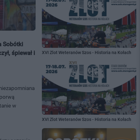
a Sobótki
ył, śpiewał i
XVI Zlot Weteranów Szos - Historia na Kołach
 niezapomniana
 porwą
tanie w
XVI Zlot Weteranów Szos - Historia na Kołach