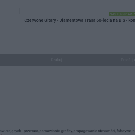
NASTĘPNY ART
Czerwone Gitary - Diamentowa Trasa 60-lecia na BIS - kon
Drukuj
Prześlij 
zawierających - przemoc, pomawianie, groźby, propagowanie nienawiści, fałszywe i