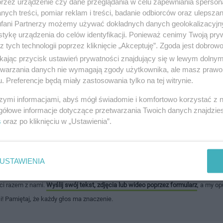
szymy znane utwory filmowe, tradycyjne pieśni gospel i współ
przez urządzenie czy dane przeglądania w celu zapewniania sperson
ych treści, pomiar reklam i treści, badanie odbiorców oraz ulepszan
fani Partnerzy możemy używać dokładnych danych geolokalizacyjn
ec drobnej zmianie. Godziny koncertów podane będą bliżej 
tykę urządzenia do celów identyfikacji. Ponieważ cenimy Twoją pry
az Facebooku www.facebook.com/ckistczew
z tych technologii poprzez kliknięcie „Akceptuję”. Zgoda jest dobro
ikając przycisk ustawień prywatności znajdujący się w lewym dolny
etwarzania danych nie wymagają zgody użytkownika, ale masz prawo 
awdź
kalendarz imprez i wydarzeń
i bądź zawsze na bieżąco z
. Preferencje będą miały zastosowania tylko na tej witrynie.
esz też
dodać swoje wydarzenie
.
szymi informacjami, abyś mógł świadomie i komfortowo korzystać z
gółowe informacje dotyczące przetwarzania Twoich danych znajdzi
s
oraz po kliknięciu w „Ustawienia”.
jest dla nas bardzo cenna i pozwala nam utrzymywać wysoką jakość treści.
USTAWIENIA
macją, napisać o ciekawym wydarzeniu, które miało miejsce w Twojej okolicy, c
ści razem z nami.
Wyślij swój tekst, zdjęcia lub wideo poprzez formularz
, a my op
ci! Pamiętaj, że każdy głos ma znaczenie.