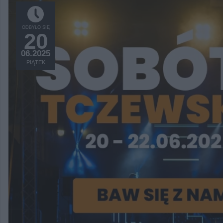
ODBYŁO SIĘ
20
06.2025
PIĄTEK