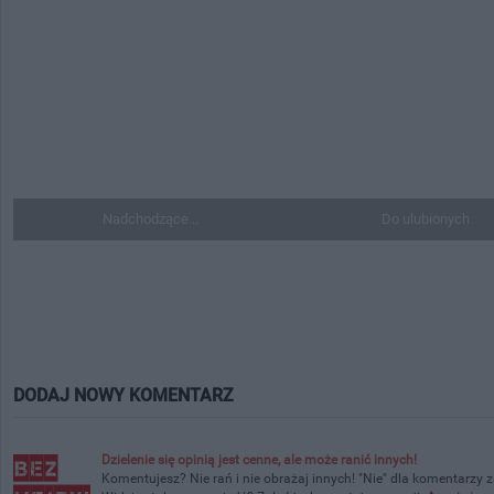
Nadchodzące...
Do ulubionych
DODAJ NOWY KOMENTARZ
Dzielenie się opinią jest cenne, ale może ranić innych!
Komentujesz? Nie rań i nie obrażaj innych! "Nie" dla komentarzy 