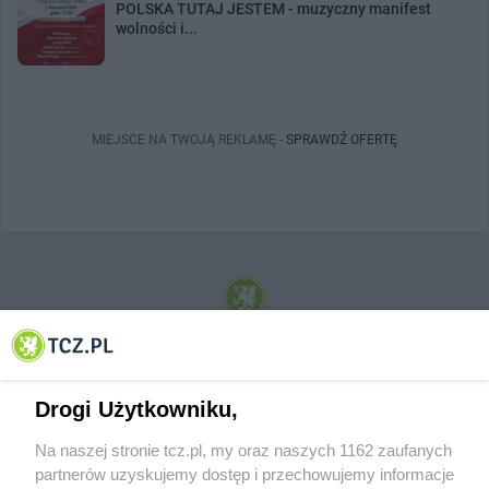
POLSKA TUTAJ JESTEM - muzyczny manifest
wolności i...
MIEJSCE NA TWOJĄ REKLAMĘ -
SPRAWDŹ OFERTĘ
© 2001-2026 Tczew - TCZ.PL Sp. z o.o. Internetowy Serwis Informacyjny Miasta
Tczewa
Drogi Użytkowniku,
Na naszej stronie tcz.pl, my oraz naszych 1162 zaufanych
partnerów uzyskujemy dostęp i przechowujemy informacje