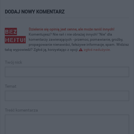
DODAJ NOWY KOMENTARZ
Dzielenie się opinią jest cenne, ale może ranić innych!
Komentujesz? Nie rań i nie obrażaj innych! "Nie" dla
komentarzy zawierających - przemoc, pomawianie, groźby,
propagowanie nienawiści, fałszywe informacje, spam. Widzisz
taką wypowiedź? Zgłoś ją, korzystając z opcji
zgłoś nadużycie
.
Twój nick
Temat
Treść komentarza