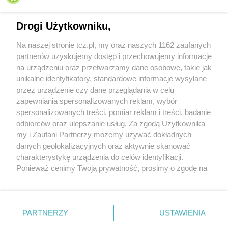
Drogi Użytkowniku,
Na naszej stronie tcz.pl, my oraz naszych 1162 zaufanych
partnerów uzyskujemy dostęp i przechowujemy informacje
na urządzeniu oraz przetwarzamy dane osobowe, takie jak
unikalne identyfikatory, standardowe informacje wysyłane
przez urządzenie czy dane przeglądania w celu
zapewniania spersonalizowanych reklam, wybór
O FIRMIE
POLITYKA PRYWATNOŚCI
HOSTING
spersonalizowanych treści, pomiar reklam i treści, badanie
REKLAMA
WSPÓŁPRACA
RSS
FACEBOOK
KONTAKT
odbiorców oraz ulepszanie usług. Za zgodą Użytkownika
my i Zaufani Partnerzy możemy używać dokładnych
Nasze serwisy
danych geolokalizacyjnych oraz aktywnie skanować
charakterystykę urządzenia do celów identyfikacji.
Aktualności
Muzyka i kultura
Ponieważ cenimy Twoją prywatność, prosimy o zgodę na
Tcz24
Archiwum wydarzeń
korzystanie z tych technologii poprzez kliknięcie
Kronika Policyjna
Telewizja Internetowa
„Akceptuję”. Zgoda jest dobrowolna i zawsze możesz ją
Kalendarz imprez
Sport
zmienić/wycofać klikając przycisk ustawień prywatności
Salony urody i masażu
Żłobki i przedszkola
PARTNERZY
USTAWIENIA
Historia miasta
Zdjęcia miasta
znajdujący się w lewym dolnym rogu strony
. Niektóre
Władze miasta
Zabytki
rodzaje przetwarzania danych nie wymagają zgody