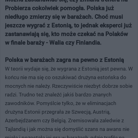
Probierza cokolwiek pomogła. Polska już
niedługo zmierzy się w barażach. Choć musi
jeszcze wygrać z Estonią, to jednak eksperci już
zastanawiają się, kto może czekać na Polaków
w finale baraży - Walia czy Finlandia.
Polska w barażach zagra na pewno z Estonią
W teorii wydaje się, że wygrana z Estonią jest pewna. W
końcu nie ma się co oszukiwać drużyna estońska do
mocnych nie należy. Rzeczywiście niezbyt dobrze sobie
radzi. Trudno też znaleźć jakiś bardzo znanych
zawodników. Pomyślcie tylko, że w eliminacjach
drużyna Estonii przegrała ze Szwecją, Austrią,
Azerbejdżanem czy Belgią. Zremisowała zaledwie z
Tajlandią i jak można się domyślić szans na awans nie
miała i pozostała jej gra w barażach, gdzie trafiła na