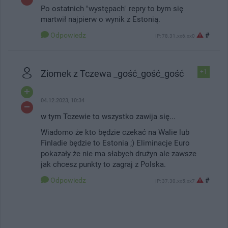
Po ostatnich "występach" repry to bym się
martwił najpierw o wynik z Estonią.
Odpowiedz
#
IP: 78.31.xx6.xx0
Ziomek z Tczewa _gość_gość_gość
+1
04.12.2023, 10:34
w tym Tczewie to wszystko zawija się...
Wiadomo że kto będzie czekać na Walie lub
Finladie będzie to Estonia ;) Eliminacje Euro
pokazały że nie ma słabych drużyn ale zawsze
jak chcesz punkty to zagraj z Polska.
Odpowiedz
#
IP: 37.30.xx5.xx7