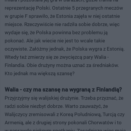
reprezentację Polski. Ostatnie 5 przegranych meczów
w grupie F sprawiło, że Estonia zajęła w niej ostatnie
miejsce. Rzeczywiście nie radziła sobie dobrze, więc
wydaje się, że Polska powinna bez problemu ją
pokonać. Ale jak wiecie nie jest to wcale takie
oczywiste. Załóżmy jednak, że Polska wygra z Estonią.
Wtedy też zmierzy się ze zwycięzcą pary Walia -
Finlandia. Obie drużyny można uznać za średniaków.
Kto jednak ma większą szansę?
Walia - czy ma szansę na wygraną z Finlandią?
Przyjrzyjmy się walijskiej drużynie. Trzeba przyznać, że
radzi sobie niezbyt dobrze. Warto zauważyć, że
Walijczycy zremisowali z Koreą Południową, Turcją czy
Armenią, ale z drugiej strony pokonali Chorwatów i to
w naprawdę pięknym spotkaniu. Zasadniczo więc mają