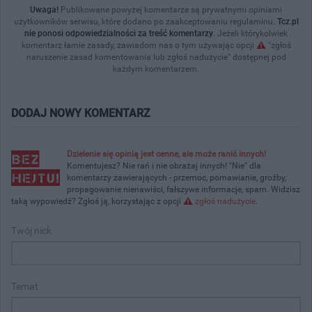
Uwaga!
Publikowane powyżej komentarze są prywatnymi opiniami
użytkowników serwisu, które dodano po zaakceptowaniu regulaminu.
Tcz.pl
nie ponosi odpowiedzialności za treść komentarzy
. Jeżeli którykolwiek
komentarz łamie zasady, zawiadom nas o tym używając opcji
"zgłoś
naruszenie zasad komentowania lub zgłoś nadużycie" dostępnej pod
każdym komentarzem.
DODAJ NOWY KOMENTARZ
Dzielenie się opinią jest cenne, ale może ranić innych!
Komentujesz? Nie rań i nie obrażaj innych! "Nie" dla
komentarzy zawierających - przemoc, pomawianie, groźby,
propagowanie nienawiści, fałszywe informacje, spam. Widzisz
taką wypowiedź? Zgłoś ją, korzystając z opcji
zgłoś nadużycie
.
Twój nick
Temat