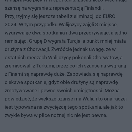
szansę na wygranie z reprezentacją Finlandii.
Przyjrzyjmy się jeszcze tabeli z eliminacji do EURO
2024. W tym przypadku Walijczycy zajęli 3 miejsce,
wygrywając dwa spotkania i dwa przegrywając, a jedno
remisując. Grupę D wygrała Turcja, a punkt mniej miała
drużyna z Chorwacji. Zwróćcie jednak uwagę, że w
ostatnich meczach Walijczycy pokonali Chorwatów, a
zremisowali z Turkami, przez co ich szanse na wygraną
z Finami są naprawdę duże. Zapowiada się naprawdę
ciekawe spotkanie, gdyż obie drużyny są naprawdę
zmotywowane i pewne swoich umiejętności. Można
powiedzieć, że większe szanse ma Walia i to ona raczej
jest typowana na zwycięzcę tego spotkania, ale jak to
zwykle bywa w piłce nożnej nic nie jest pewne.