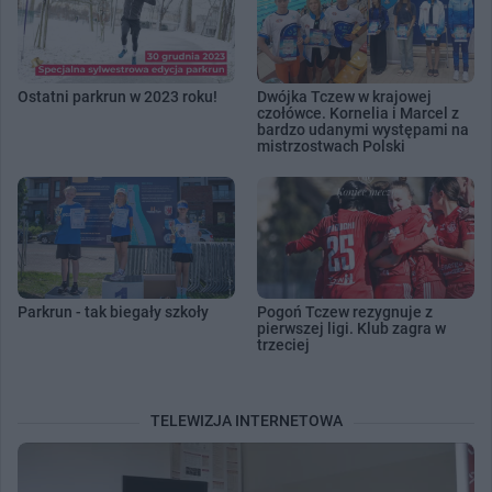
Ostatni parkrun w 2023 roku!
Dwójka Tczew w krajowej
czołówce. Kornelia i Marcel z
bardzo udanymi występami na
mistrzostwach Polski
Parkrun - tak biegały szkoły
Pogoń Tczew rezygnuje z
pierwszej ligi. Klub zagra w
trzeciej
TELEWIZJA INTERNETOWA