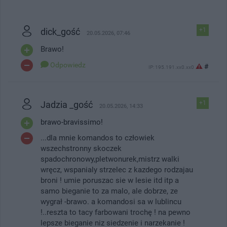
dick_gość
+1
20.05.2026, 07:46
Brawo!
Odpowiedz
#
IP: 195.191.xx0.xx0
Jadzia _gość
+1
20.05.2026, 14:33
brawo-bravissimo!
...dla mnie komandos to człowiek
wszechstronny skoczek
spadochronowy,pletwonurek,mistrz walki
wręcz, wspanialy strzelec z kazdego rodzajau
broni ! umie poruszac sie w lesie itd itp a
samo bieganie to za malo, ale dobrze, ze
wygrał -brawo. a komandosi sa w lublincu
!..reszta to tacy farbowani trochę ! na pewno
lepsze bieganie niz siedzenie i narzekanie !