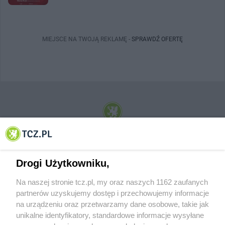
MIEJSCE NA TWOJĄ REKLAMĘ -
SPRAWDŹ OFERTĘ
© 2001-2026 Tczew - TCZ.PL Sp. z o.o. Internetowy Serwis Informacyjny Miasta
Tczewa
Drogi Użytkowniku,
Na naszej stronie tcz.pl, my oraz naszych 1162 zaufanych
partnerów uzyskujemy dostęp i przechowujemy informacje
na urządzeniu oraz przetwarzamy dane osobowe, takie jak
unikalne identyfikatory, standardowe informacje wysyłane