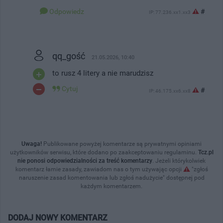
Odpowiedz
#
IP: 77.236.xx1.xx3
qq_gość
21.05.2026, 10:40
to rusz 4 litery a nie marudzisz
Cytuj
#
IP: 46.175.xx6.xx8
Uwaga!
Publikowane powyżej komentarze są prywatnymi opiniami
użytkowników serwisu, które dodano po zaakceptowaniu regulaminu.
Tcz.pl
nie ponosi odpowiedzialności za treść komentarzy
. Jeżeli którykolwiek
komentarz łamie zasady, zawiadom nas o tym używając opcji
"zgłoś
naruszenie zasad komentowania lub zgłoś nadużycie" dostępnej pod
każdym komentarzem.
DODAJ NOWY KOMENTARZ