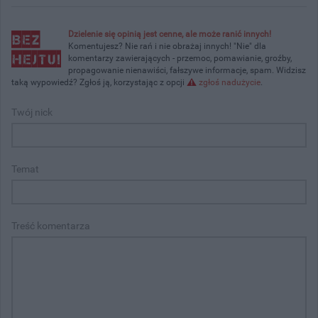
Dzielenie się opinią jest cenne, ale może ranić innych!
Komentujesz? Nie rań i nie obrażaj innych! "Nie" dla
komentarzy zawierających - przemoc, pomawianie, groźby,
propagowanie nienawiści, fałszywe informacje, spam. Widzisz
taką wypowiedź? Zgłoś ją, korzystając z opcji
zgłoś nadużycie
.
Twój nick
Temat
Treść komentarza