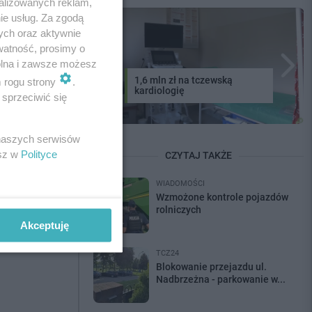
alizowanych reklam,
ie usług. Za zgodą
ych oraz aktywnie
watność, prosimy o
wolna i zawsze możesz
1,6 mln zł na tczewską
m rogu strony
.
kardiologię
sprzeciwić się
nformacje, spam.
 naszych serwisów
esz w
Polityce
CZYTAJ TAKŻE
WIADOMOŚCI
Wzmożone kontrole pojazdów
rolniczych
Akceptuję
TCZ24
Blokowanie przejazdu ul.
Nadbrzeżna - parkowanie w...