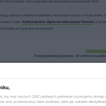
jest dla nas bardzo cenna i pozwala nam utrzymywać wysoką jakość treści.
macją, napisać o ciekawym wydarzeniu, które miało miejsce w Twojej okolicy, c
ści razem z nami.
Wyślij swój tekst, zdjęcia lub wideo poprzez formularz
, a my op
ci! Pamiętaj, że każdy głos ma znaczenie.
NASTĘPNY ART
Trening pierwszej pomocy - 20 czerwca na parkr
niku,
Drukuj
Prześlij 
z.pl, my oraz naszych 1162 zaufanych partnerów uzyskujemy dostęp
niu oraz przetwarzamy dane osobowe, takie jak unikalne identyfikat