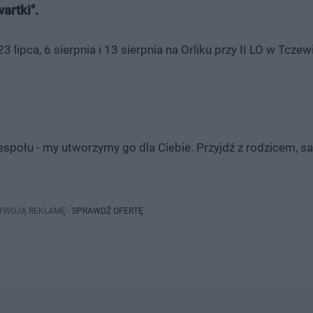
artki".
3 lipca, 6 sierpnia i 13 sierpnia na Orliku przy II LO w Tczewi
espołu - my utworzymy go dla Ciebie. Przyjdź z rodzicem, s
 TWOJĄ REKLAMĘ -
SPRAWDŹ OFERTĘ