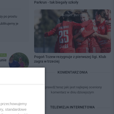
Parkrun - tak biegały szkoły
zy po prostu
ublikujemy je
YKUŁ
Pogoń Tczew rezygnuje z pierwszej ligi. Klub
unie
zagra w trzeciej
KOMENTARZ DNIA
Sprawdź teraz jaki jest najlepiej oceniony
komentarz w dniu dzisiejszym
dalej
 i przechowujemy
TELEWIZJA INTERNETOWA
ory, standardowe