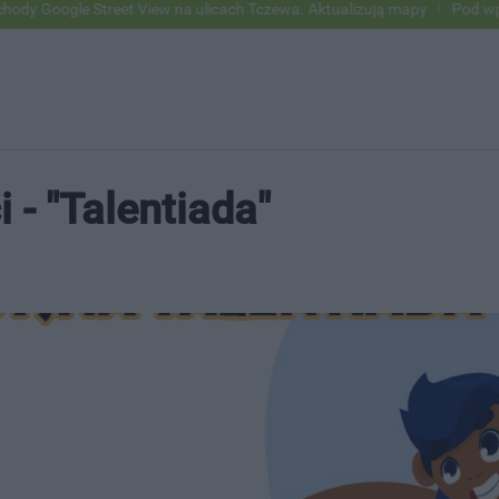
treet View na ulicach Tczewa. Aktualizują mapy
Pod wpływem alkohol
i - "Talentiada"