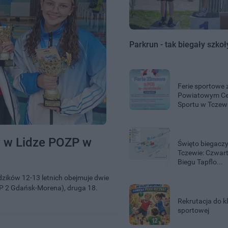
Parkrun - tak biegały szkoł
Ferie sportowe 
Powiatowym C
Sportu w Tczew
w w Lidze POZP w
Święto biegacz
Tczewie: Czwar
Biegu Tapflo...
ików 12-13 letnich obejmuje dwie
SP 2 Gdańsk-Morena), druga 18.
Rekrutacja do k
sportowej