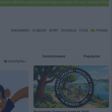
u wjechał pod pociąg narażając zdrowie i życie ok 500 pasażerów! PKP
WIADOMOŚCI
CO BĘDZIE
SPORT
TELEWIZJA
TCZ24
POGODA
Komentowane
Popularne
UDOSTĘPNIJ
Poznajemy Tczew na rowerze 2026