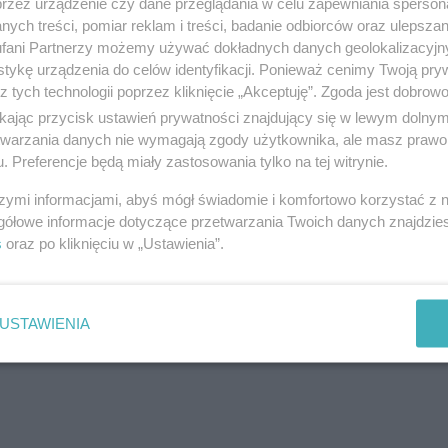
przez urządzenie czy dane przeglądania w celu zapewniania sperson
ych treści, pomiar reklam i treści, badanie odbiorców oraz ulepszan
fani Partnerzy możemy używać dokładnych danych geolokalizacyjn
tykę urządzenia do celów identyfikacji. Ponieważ cenimy Twoją pry
z tych technologii poprzez kliknięcie „Akceptuję”. Zgoda jest dobro
ikając przycisk ustawień prywatności znajdujący się w lewym dolny
etwarzania danych nie wymagają zgody użytkownika, ale masz prawo 
zawierających - przemoc, pomawianie, groźby, propagowanie nienawiści, fałszywe i
. Preferencje będą miały zastosowania tylko na tej witrynie.
dużycie
.
szymi informacjami, abyś mógł świadomie i komfortowo korzystać z
gółowe informacje dotyczące przetwarzania Twoich danych znajdzi
s
oraz po kliknięciu w „Ustawienia”.
USTAWIENIA