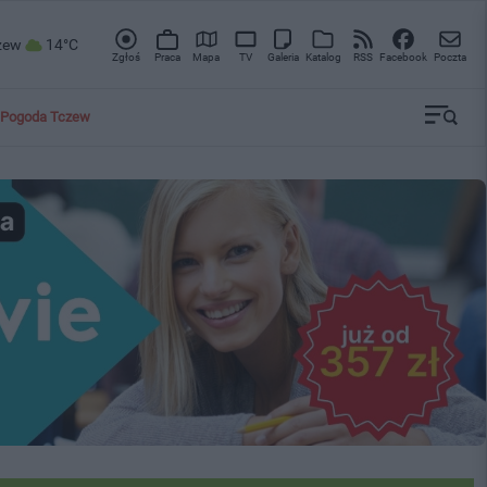
zew
14°C
Zgłoś
Praca
Mapa
TV
Galeria
Katalog
RSS
Facebook
Poczta
Pogoda Tczew