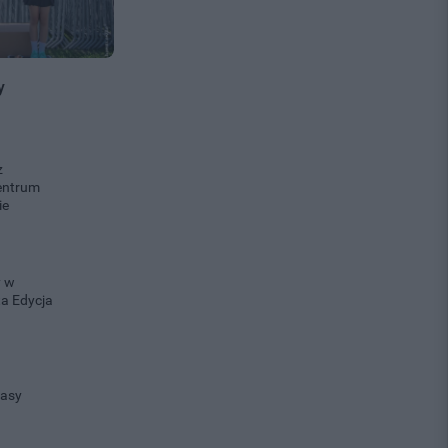
y
z
entrum
ie
y w
ta Edycja
lasy