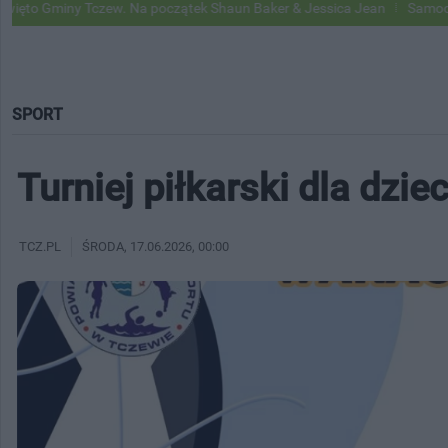
 Tczew. Na początek Shaun Baker & Jessica Jean
Samochody Google S
SPORT
Turniej piłkarski dla dziec
TCZ.PL
ŚRODA
, 17.06.2026, 00:00