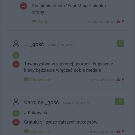
Dla ciebie cieciu "Pani Minge" nieuku
je*any.
Cytuj
#
IP: 109.197.xx6.xx3
... _gość
+1
14.06.2023, 15:43
...
Towarzystwo wzajemnej adoracji. Napiszcie
kiedy będziecie wręczać sobie medale
Odpowiedz
#
IP: 37.47.xx3.xx7
Karolina _gość
+11
14.06.2023, 17:18
J.Kukowski
Gratuluję i życzę dalszych sukcesów.
Odpowiedz
#
IP: 89.206.xx7.xx3