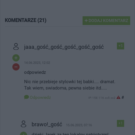
KOMENTARZE (21)
DODAJ KOMENTARZ
jaaa_gość_gość_gość_gość_gość
+5
14.06.2023, 12:02
odpowiedz
Nic nie przebieje stylowki tej babki.... dramat.
Tak wiem, swiadoma, pewna siebie itd.....
Odpowiedz
#
IP: 158.116.xx5.xx2
brawo!_gość
+1
15.06.2023, 07:16
dzięki Jarek za ten lokalny patriotyzm!