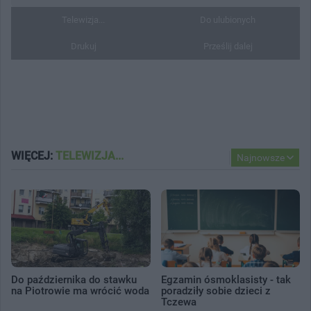
Telewizja...
Do ulubionych
Drukuj
Prześlij dalej
WIĘCEJ:
TELEWIZJA...
Najnowsze
Do października do stawku
Egzamin ósmoklasisty - tak
na Piotrowie ma wrócić woda
poradziły sobie dzieci z
Tczewa