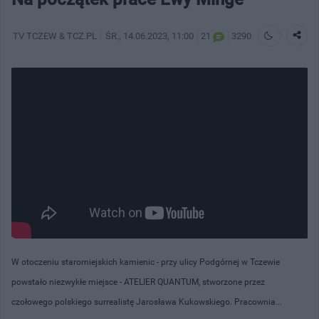
TV TCZEW & TCZ.PL
ŚR.
, 14.06.2023, 11:00
21
3290
W otoczeniu staromiejskich kamienic - przy ulicy Podgórnej w Tczewie
powstało niezwykłe miejsce - ATELIER QUANTUM, stworzone przez
czołowego polskiego surrealistę Jarosława Kukowskiego. Pracownia...