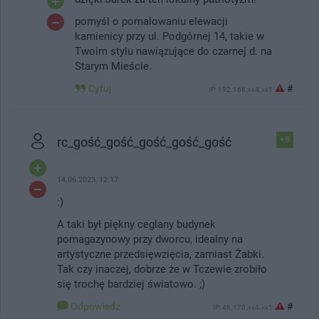
pomyśl o pomalowaniu elewacji
kamienicy przy ul. Podgórnej 14, takie w
Twoim stylu nawiązujące do czarnej d. na
Starym Mieście.
Cytuj
#
IP: 192.166.xx4.xx1
rc_gość_gość_gość_gość_gość
+8
14.06.2023, 12:17
:)
A taki był piękny ceglany budynek
pomagazynowy przy dworcu, idealny na
artystyczne przedsięwzięcia, zamiast Żabki.
Tak czy inaczej, dobrze że w Tczewie zrobiło
się trochę bardziej światowo. ;)
Odpowiedz
#
IP: 46.170.xx4.xx1