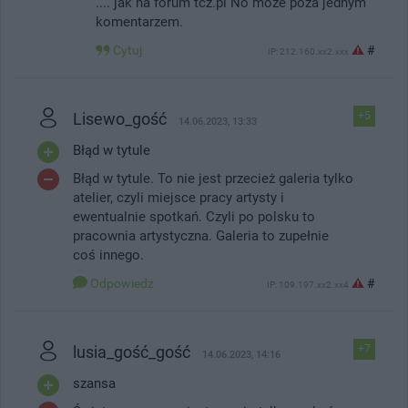
.... jak na forum tcz.pl No może poza jednym
komentarzem.
Cytuj
#
IP: 212.160.xx2.xxx
Lisewo_gość
+5
14.06.2023, 13:33
Błąd w tytule
Błąd w tytule. To nie jest przecież galeria tylko
atelier, czyli miejsce pracy artysty i
ewentualnie spotkań. Czyli po polsku to
pracownia artystyczna. Galeria to zupełnie
coś innego.
Odpowiedz
#
IP: 109.197.xx2.xx4
lusia_gość_gość
+7
14.06.2023, 14:16
szansa