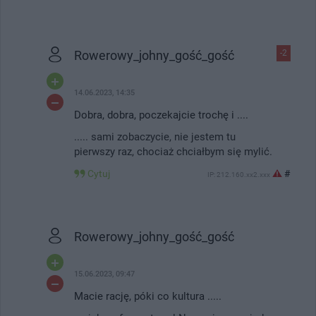
Rowerowy_johny_gość_gość
-2
14.06.2023, 14:35
Dobra, dobra, poczekajcie trochę i ....
..... sami zobaczycie, nie jestem tu
pierwszy raz, chociaż chciałbym się mylić.
Cytuj
#
IP: 212.160.xx2.xxx
Rowerowy_johny_gość_gość
15.06.2023, 09:47
Macie rację, póki co kultura .....