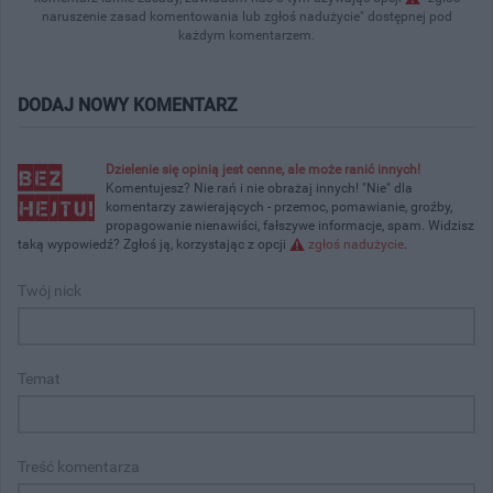
naruszenie zasad komentowania lub zgłoś nadużycie" dostępnej pod
każdym komentarzem.
DODAJ NOWY KOMENTARZ
Dzielenie się opinią jest cenne, ale może ranić innych!
Komentujesz? Nie rań i nie obrażaj innych! "Nie" dla
komentarzy zawierających - przemoc, pomawianie, groźby,
propagowanie nienawiści, fałszywe informacje, spam. Widzisz
taką wypowiedź? Zgłoś ją, korzystając z opcji
zgłoś nadużycie
.
Twój nick
Temat
Treść komentarza