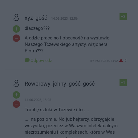
xyz_gość
+3
14.06.2023, 12:56
dlaczego???
A gdzie prace no i obecność na wystawie
Naszego Tczewskiego artysty, wizjonera
Piotra???
Odpowiedz
#
IP: 193.193.xx1.xx2
Rowerowy_johny_gość_gość
+1
14.06.2023, 13:25
Trochę sztuki w Tczewie i to ....
.... na poziomie. No już hejterzy, obrzygajcie
wszystko, przecież w Waszym intelektualnym
niezrozumieniu i kompleksach, które w Was