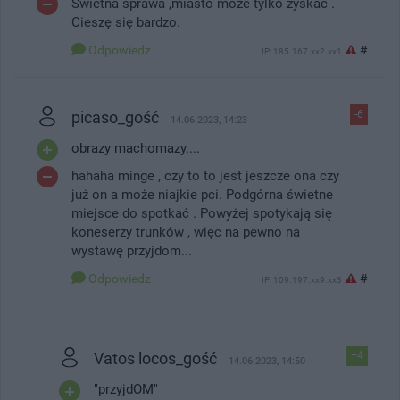
Świetna sprawa ,miasto może tylko zyskać .
Cieszę się bardzo.
Odpowiedz
#
IP: 185.167.xx2.xx1
picaso_gość
-6
14.06.2023, 14:23
obrazy machomazy....
hahaha minge , czy to to jest jeszcze ona czy
już on a może niajkie pci. Podgórna świetne
miejsce do spotkać . Powyżej spotykają się
koneserzy trunków , więc na pewno na
wystawę przyjdom...
Odpowiedz
#
IP: 109.197.xx9.xx3
Vatos locos_gość
+4
14.06.2023, 14:50
"przyjdOM"