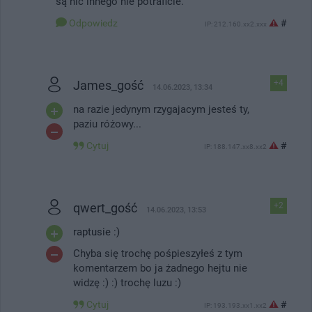
są nic innego nie potraficie.
Odpowiedz
#
IP: 212.160.xx2.xxx
James_gość
+4
14.06.2023, 13:34
na razie jedynym rzygajacym jesteś ty,
paziu różowy...
Cytuj
#
IP: 188.147.xx8.xx2
qwert_gość
+2
14.06.2023, 13:53
raptusie :)
Chyba się trochę pośpieszyłeś z tym
komentarzem bo ja żadnego hejtu nie
widzę :) :) trochę luzu :)
Cytuj
#
IP: 193.193.xx1.xx2