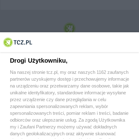
© 2001-2026 Tczew - TCZ.PL Sp. z o.o. Internetowy Serwis Informacyjny Miasta
Tczewa
Drogi Użytkowniku,
Na naszej stronie tcz.pl, my oraz naszych 1162 zaufanych
partnerów uzyskujemy dostęp i przechowujemy informacje
na urządzeniu oraz przetwarzamy dane osobowe, takie jak
unikalne identyfikatory, standardowe informacje wysyłane
przez urządzenie czy dane przeglądania w celu
zapewniania spersonalizowanych reklam, wybór
O FIRMIE
POLITYKA PRYWATNOŚCI
HOSTING
spersonalizowanych treści, pomiar reklam i treści, badanie
REKLAMA
WSPÓŁPRACA
RSS
FACEBOOK
KONTAKT
odbiorców oraz ulepszanie usług. Za zgodą Użytkownika
my i Zaufani Partnerzy możemy używać dokładnych
Nasze serwisy
danych geolokalizacyjnych oraz aktywnie skanować