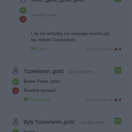
14.06.2023, 22:48
...
I, że nie wstydzą się swojego miasta jak
np. niejaki Ciechowski.
Cytuj
#
IP: 109.207.xx8.xx9
Tczewianin_gość
+6
15.06.2023, 07:41
Brawo Panie Jarku
Świetna sprawa!
Odpowiedz
#
IP: 193.200.xx1.xx8
Były Tczewianin_gość
+7
15.06.2023, 09:00
brawo