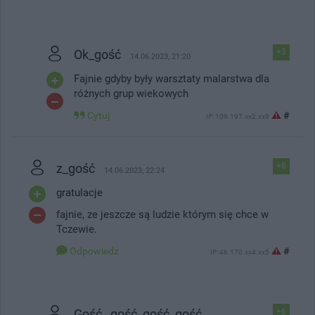
Ok_gość
+3
14.06.2023, 21:20
Fajnie gdyby były warsztaty malarstwa dla
różnych grup wiekowych
Cytuj
#
IP: 109.197.xx2.xx9
z_gość
+8
14.06.2023, 22:24
gratulacje
fajnie, ze jeszcze są ludzie którym się chce w
Tczewie.
Odpowiedz
#
IP: 46.170.xx4.xx5
Gość _gość_gość_gość
+6