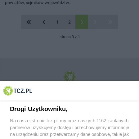
powiatów, sejmików województw...
1
2
3
strona 3 z
3
© 2001-2026 Tczew - TCZ.PL Sp. z o.o. Internetowy Serwis Informacyjny Miasta
Tczewa
Drogi Użytkowniku,
Na naszej stronie tcz.pl, my oraz naszych 1162 zaufanych
partnerów uzyskujemy dostęp i przechowujemy informacje
na urządzeniu oraz przetwarzamy dane osobowe, takie jak