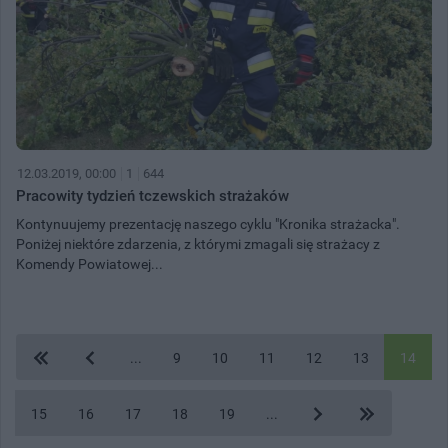
12.03.2019, 00:00
1
644
Pracowity tydzień tczewskich strażaków
Kontynuujemy prezentację naszego cyklu "Kronika strażacka".
Poniżej niektóre zdarzenia, z którymi zmagali się strażacy z
Komendy Powiatowej...
...
9
10
11
12
13
14
15
16
17
18
19
...