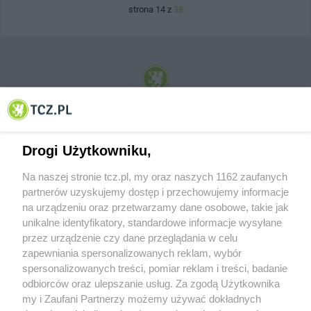
strona 14 z
38
© 2001-2026 Tczew - TCZ.PL Sp. z o.o. Internetowy Serwis Informacyjny Miasta
Tczewa
Drogi Użytkowniku,
Na naszej stronie tcz.pl, my oraz naszych 1162 zaufanych
partnerów uzyskujemy dostęp i przechowujemy informacje
na urządzeniu oraz przetwarzamy dane osobowe, takie jak
unikalne identyfikatory, standardowe informacje wysyłane
przez urządzenie czy dane przeglądania w celu
zapewniania spersonalizowanych reklam, wybór
O FIRMIE
POLITYKA PRYWATNOŚCI
HOSTING
spersonalizowanych treści, pomiar reklam i treści, badanie
REKLAMA
WSPÓŁPRACA
RSS
FACEBOOK
KONTAKT
odbiorców oraz ulepszanie usług. Za zgodą Użytkownika
my i Zaufani Partnerzy możemy używać dokładnych
Nasze serwisy