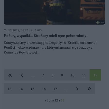
24.12.2019, 08:24
2
1700
Pożary, wypadki... Strażacy mieli ręce pełne roboty
Kontynuujemy prezentację naszego cyklu "Kronika strażacka".
Poniżej niektóre zdarzenia, z którymi zmagali się strażacy z
Komendy Powiatowej...
...
7
8
9
10
11
12
13
14
15
16
17
...
strona 12 z
38