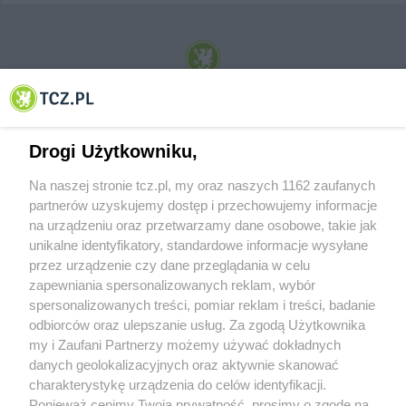
© 2001-2026 Tczew - TCZ.PL Sp. z o.o. Internetowy Serwis Informacyjny Miasta
Tczewa
Drogi Użytkowniku,
Na naszej stronie tcz.pl, my oraz naszych 1162 zaufanych
partnerów uzyskujemy dostęp i przechowujemy informacje
na urządzeniu oraz przetwarzamy dane osobowe, takie jak
unikalne identyfikatory, standardowe informacje wysyłane
przez urządzenie czy dane przeglądania w celu
zapewniania spersonalizowanych reklam, wybór
O FIRMIE
POLITYKA PRYWATNOŚCI
HOSTING
spersonalizowanych treści, pomiar reklam i treści, badanie
REKLAMA
WSPÓŁPRACA
RSS
FACEBOOK
KONTAKT
odbiorców oraz ulepszanie usług. Za zgodą Użytkownika
my i Zaufani Partnerzy możemy używać dokładnych
Nasze serwisy
danych geolokalizacyjnych oraz aktywnie skanować
charakterystykę urządzenia do celów identyfikacji.
Aktualności
Muzyka i kultura
Ponieważ cenimy Twoją prywatność, prosimy o zgodę na