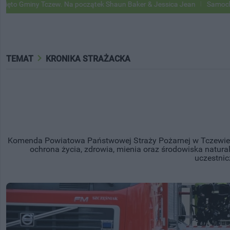
a początek Shaun Baker & Jessica Jean
Samochody Google Street Vie
TEMAT
KRONIKA STRAŻACKA
Komenda Powiatowa Państwowej Straży Pożarnej w Tczewie j
ochrona życia, zdrowia, mienia oraz środowiska natur
uczestnic