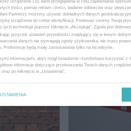
przez urządzenie czy dane przeglądania w celu zapewniania sperson
iektóre zdarzenia, z którymi
Kontynuujemy prezentację naszego 
ych treści, pomiar reklam i treści, badanie odbiorców oraz ulepszan
zmagali się strażacy z Komendy P
fani Partnerzy możemy używać dokładnych danych geolokalizacyjn
tykę urządzenia do celów identyfikacji. Ponieważ cenimy Twoją pry
z tych technologii poprzez kliknięcie „Akceptuję”. Zgoda jest dobro
ikając przycisk ustawień prywatności znajdujący się w lewym dolny
etwarzania danych nie wymagają zgody użytkownika, ale masz prawo 
. Preferencje będą miały zastosowania tylko na tej witrynie.
szymi informacjami, abyś mógł świadomie i komfortowo korzystać z
gółowe informacje dotyczące przetwarzania Twoich danych znajdzi
s
oraz po kliknięciu w „Ustawienia”.
USTAWIENIA