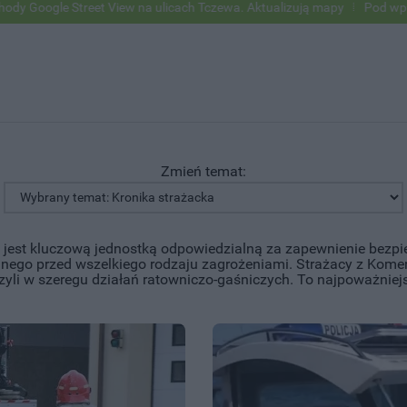
w na ulicach Tczewa. Aktualizują mapy
Pod wpływem alkoholu wjecha
Zmień temat:
est kluczową jednostką odpowiedzialną za zapewnienie bezpi
alnego przed wszelkiego rodzaju zagrożeniami. Strażacy z Ko
zyli w szeregu działań ratowniczo-gaśniczych. To najpoważniejs