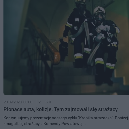
23.09.2020, 00:00
2
601
Płonące auta, kolizje. Tym zajmowali się strażacy
Kontynuujemy prezentację naszego cyklu "Kronika strażacka". Poniżej n
zmagali się strażacy z Komendy Powiatowej...