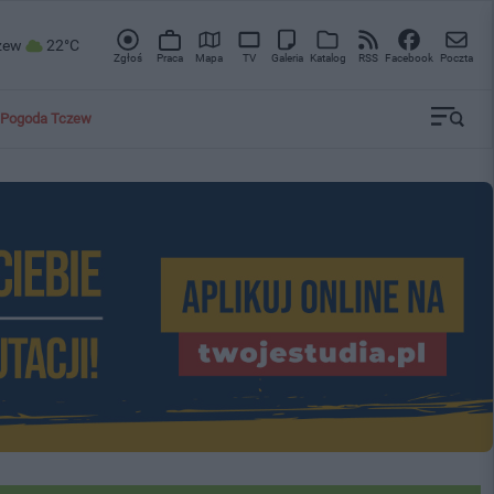
zew
22°C
Zgłoś
Praca
Mapa
TV
Galeria
Katalog
RSS
Facebook
Poczta
Pogoda Tczew