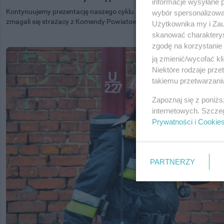
informacje wysyłane 
Kontynuujemy prezentację naszego cyklu "Kronika strażacka". Poniżej n
wybór spersonalizowan
zmagali się strażacy z Komendy Powiatowej...
Użytkownika my i Zau
skanować charakterys
zgodę na korzystanie 
ją zmienić/wycofać kl
Niektóre rodzaje prz
takiemu przetwarzaniu
Zapoznaj się z poniż
internetowych. Szcze
Prywatności
i
Cookie
PARTNERZY