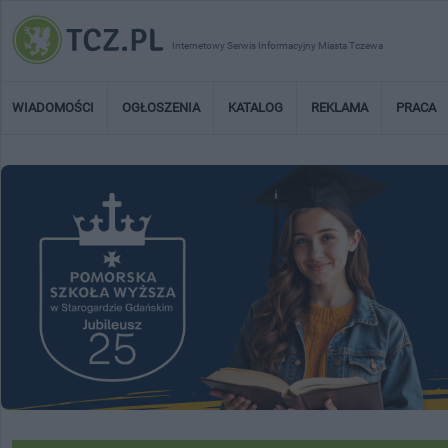
Internetowy Serwis Informacyjny Miasta Tczewa
WIADOMOŚCI
OGŁOSZENIA
KATALOG
REKLAMA
PRACA