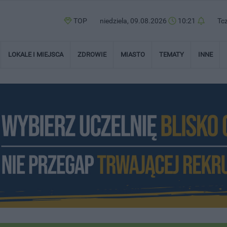
TOP
niedziela, 09.08.2026
10:21
Tc
LOKALE I MIEJSCA
ZDROWIE
MIASTO
TEMATY
INNE