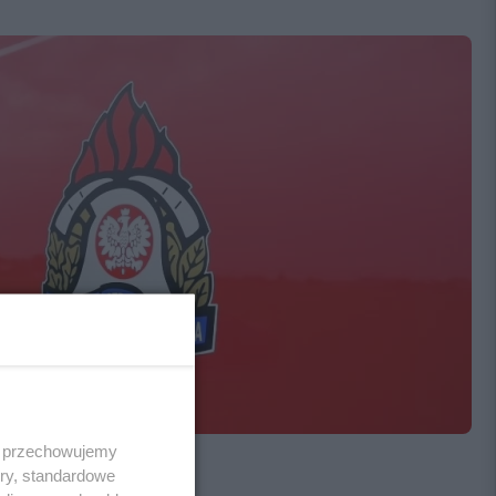
 i przechowujemy
ory, standardowe
linie i Gniewie