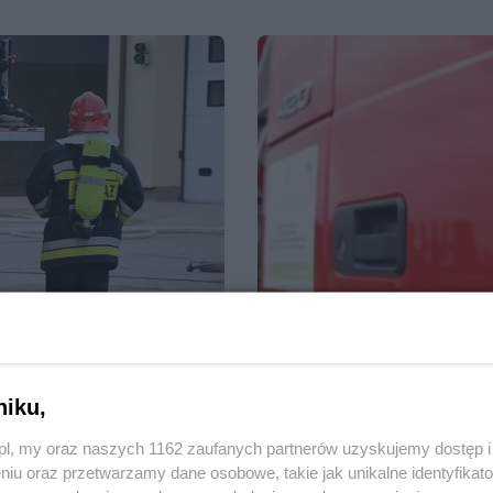
niku,
z.pl, my oraz naszych 1162 zaufanych partnerów uzyskujemy dostęp
01.09.2020, 00:00
1000
niu oraz przetwarzamy dane osobowe, takie jak unikalne identyfikat
r, wypadki i kolizje
Płonące samochody w Pelp