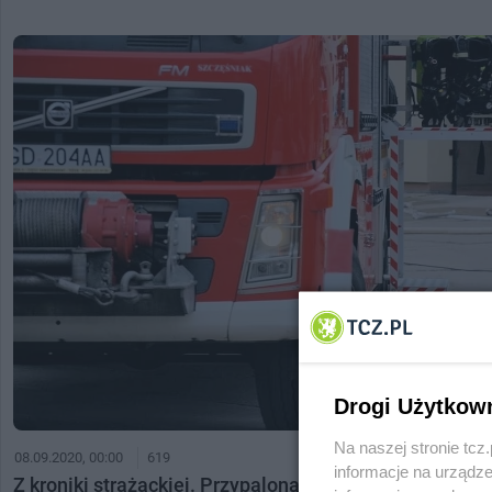
Drogi Użytkow
Na naszej stronie tc
08.09.2020, 00:00
619
informacje na urządze
Z kroniki strażackiej. Przypalona potrawa, rozległy poża