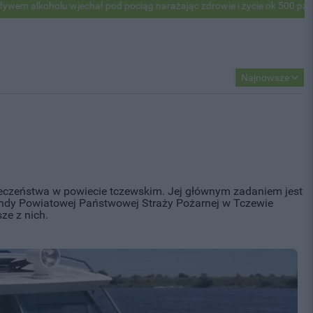
ł pod pociąg narażając zdrowie i życie ok 500 pasażerów! PKP apelują
Najnowsze
eczeństwa w powiecie tczewskim. Jej głównym zadaniem jest
mendy Powiatowej Państwowej Straży Pożarnej w Tczewie
ze z nich.