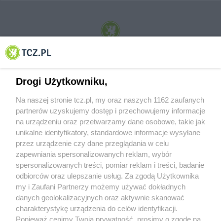
© 2001-2026 Tczew - TCZ.PL Sp. z o.o. Internetowy Serwis Informacyjny Miasta
Tczewa
Drogi Użytkowniku,
Na naszej stronie tcz.pl, my oraz naszych 1162 zaufanych
partnerów uzyskujemy dostęp i przechowujemy informacje
na urządzeniu oraz przetwarzamy dane osobowe, takie jak
unikalne identyfikatory, standardowe informacje wysyłane
przez urządzenie czy dane przeglądania w celu
zapewniania spersonalizowanych reklam, wybór
O FIRMIE
POLITYKA PRYWATNOŚCI
HOSTING
spersonalizowanych treści, pomiar reklam i treści, badanie
REKLAMA
WSPÓŁPRACA
RSS
FACEBOOK
KONTAKT
odbiorców oraz ulepszanie usług. Za zgodą Użytkownika
my i Zaufani Partnerzy możemy używać dokładnych
Nasze serwisy
danych geolokalizacyjnych oraz aktywnie skanować
charakterystykę urządzenia do celów identyfikacji.
Aktualności
Muzyka i kultura
Ponieważ cenimy Twoją prywatność, prosimy o zgodę na