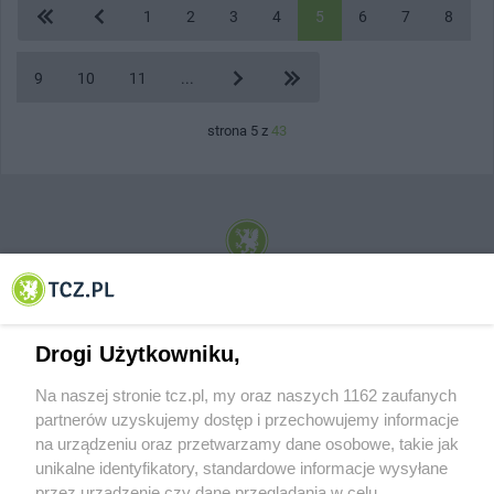
1
2
3
4
5
6
7
8
9
10
11
...
strona 5 z
43
© 2001-2026 Tczew - TCZ.PL Sp. z o.o. Internetowy Serwis Informacyjny Miasta
Tczewa
Drogi Użytkowniku,
Na naszej stronie tcz.pl, my oraz naszych 1162 zaufanych
partnerów uzyskujemy dostęp i przechowujemy informacje
na urządzeniu oraz przetwarzamy dane osobowe, takie jak
unikalne identyfikatory, standardowe informacje wysyłane
przez urządzenie czy dane przeglądania w celu