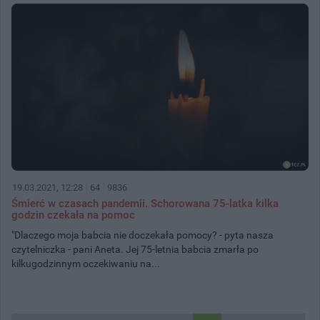
19.03.2021, 12:28
64
9836
Śmierć w czasach pandemii. Schorowana 75-latka kilka
godzin czekała na pomoc
"Dlaczego moja babcia nie doczekała pomocy? - pyta nasza
czytelniczka - pani Aneta. Jej 75-letnia babcia zmarła po
kilkugodzinnym oczekiwaniu na...