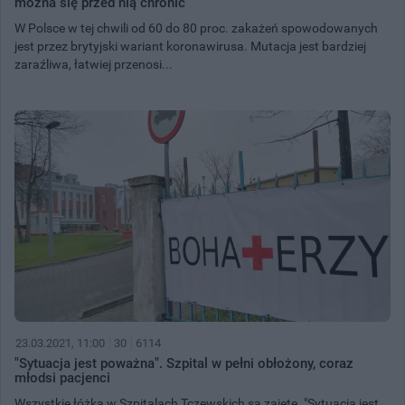
można się przed nią chronić
W Polsce w tej chwili od 60 do 80 proc. zakażeń spowodowanych
jest przez brytyjski wariant koronawirusa. Mutacja jest bardziej
zaraźliwa, łatwiej przenosi...
23.03.2021, 11:00
30
6114
"Sytuacja jest poważna". Szpital w pełni obłożony, coraz
młodsi pacjenci
Wszystkie łóżka w Szpitalach Tczewskich są zajęte. "Sytuacja jest